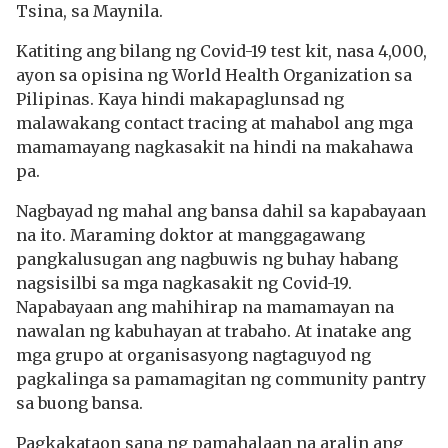
Tsina, sa Maynila.
Katiting ang bilang ng Covid-19 test kit, nasa 4,000,
ayon sa opisina ng World Health Organization sa
Pilipinas. Kaya hindi makapaglunsad ng
malawakang contact tracing at mahabol ang mga
mamamayang nagkasakit na hindi na makahawa
pa.
Nagbayad ng mahal ang bansa dahil sa kapabayaan
na ito. Maraming doktor at manggagawang
pangkalusugan ang nagbuwis ng buhay habang
nagsisilbi sa mga nagkasakit ng Covid-19.
Napabayaan ang mahihirap na mamamayan na
nawalan ng kabuhayan at trabaho. At inatake ang
mga grupo at organisasyong nagtaguyod ng
pagkalinga sa pamamagitan ng community pantry
sa buong bansa.
Pagkakataon sana ng pamahalaan na aralin ang