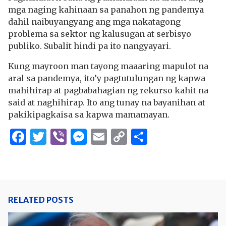
mga naging kahinaan sa panahon ng pandemya
dahil naibuyangyang ang mga nakatagong
problema sa sektor ng kalusugan at serbisyo
publiko. Subalit hindi pa ito nangyayari.
Kung mayroon man tayong maaaring mapulot na
aral sa pandemya, ito’y pagtutulungan ng kapwa
mahihirap at pagbabahagian ng rekurso kahit na
said at naghihirap. Ito ang tunay na bayanihan at
pakikipagkaisa sa kapwa mamamayan.
Facebook
Twitter
Viber
Messenger
Email
Copy
Share
Link
RELATED POSTS