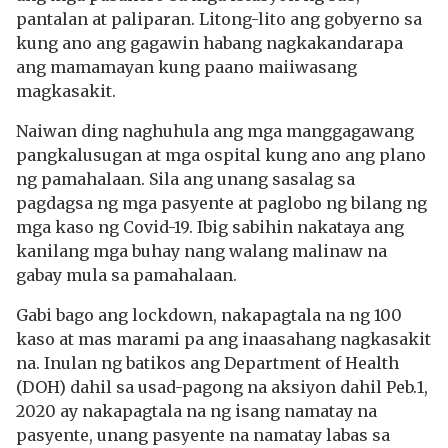
pantalan at paliparan. Litong-lito ang gobyerno sa
kung ano ang gagawin habang nagkakandarapa
ang mamamayan kung paano maiiwasang
magkasakit.
Naiwan ding naghuhula ang mga manggagawang
pangkalusugan at mga ospital kung ano ang plano
ng pamahalaan. Sila ang unang sasalag sa
pagdagsa ng mga pasyente at paglobo ng bilang ng
mga kaso ng Covid-19. Ibig sabihin nakataya ang
kanilang mga buhay nang walang malinaw na
gabay mula sa pamahalaan.
Gabi bago ang lockdown, nakapagtala na ng 100
kaso at mas marami pa ang inaasahang nagkasakit
na. Inulan ng batikos ang Department of Health
(DOH) dahil sa usad-pagong na aksiyon dahil Peb.1,
2020 ay nakapagtala na ng isang namatay na
pasyente, unang pasyente na namatay labas sa