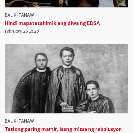
BALIK-TANAW
Hindi mapatatahimik ang diwa ng EDSA
February 25, 2026
BALIK-TANAW
Tatlong paring martir, isang mitsa ng rebolusyon