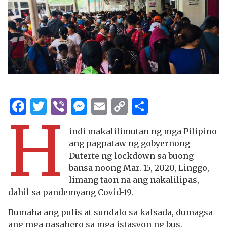
Facebook
Twitter
Viber
Messenger
Email
Copy
Share
H
Link
indi makalilimutan ng mga Pilipino
ang pagpataw ng gobyernong
Duterte ng lockdown sa buong
bansa noong Mar. 15, 2020, Linggo,
limang taon na ang nakalilipas,
dahil sa pandemyang Covid-19.
Bumaha ang pulis at sundalo sa kalsada, dumagsa
ang mga pasahero sa mga istasyon ng bus,