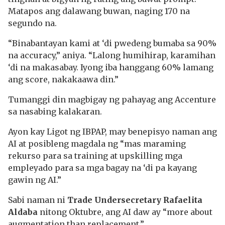
Matapos ang dalawang buwan, naging 170 na
segundo na.
“Binabantayan kami at ‘di pwedeng bumaba sa 90%
na accuracy,” aniya. “Lalong humihirap, karamihan
‘di na makasabay. Iyong iba hanggang 60% lamang
ang score, nakakaawa din.”
Tumanggi din magbigay ng pahayag ang Accenture
sa nasabing kalakaran.
Ayon kay Ligot ng IBPAP, may benepisyo naman ang
AI at posibleng magdala ng “mas maraming
rekurso para sa training at upskilling mga
empleyado para sa mga bagay na ‘di pa kayang
gawin ng AI.”
Sabi naman ni
Trade Undersecretary Rafaelita
Aldaba
nitong Oktubre, ang AI daw ay “more about
augmentation than replacement.”