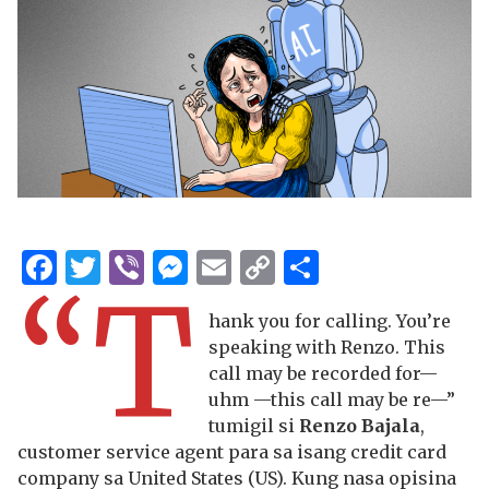
Facebook
Twitter
Viber
Messenger
Email
Copy
Share
“T
Link
hank you for calling. You’re
speaking with Renzo. This
call may be recorded for—
uhm —this call may be re—”
tumigil si
Renzo Bajala
,
customer service agent para sa isang credit card
company sa United States (US). Kung nasa opisina