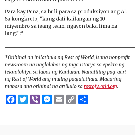
Para kay Peña, sa huli para sa produksiyon ang AI.
Sa kongkreto, “kung dati kailangan ng 10
miyembro sa isang team, ngayon baka lima na
lang.” #
______________________________________________________
*Orihinal na inilathala ng Rest of World, isang nonprofit
newsroom na naglalabas ng mga istorya sa epekto ng
teknolohiya sa labas ng Kanluran. Nanatiling pag-aari
ng Rest of World ang muling paglalathala. Maaaring
mabasa ang orihinal na artikulo sa
restofworld.org
.
Facebook
Twitter
Viber
Messenger
Email
Copy
Share
Link