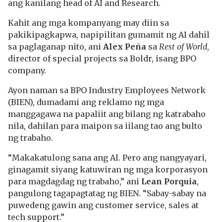
ang kanilang head of AI and Research.
Kahit ang mga kompanyang may diin sa
pakikipagkapwa, napipilitan gumamit ng AI dahil
sa paglaganap nito, ani
Alex Peña
sa
Rest of World
,
director of special projects sa Boldr, isang BPO
company.
Ayon naman sa BPO Industry Employees Network
(BIEN), dumadami ang reklamo ng mga
manggagawa na papaliit ang bilang ng katrabaho
nila, dahilan para maipon sa iilang tao ang bulto
ng trabaho.
“Makakatulong sana ang AI. Pero ang nangyayari,
ginagamit siyang katuwiran ng mga korporasyon
para magdagdag ng trabaho,” ani
Lean Porquia
,
pangulong tagapagtatag ng BIEN. “Sabay-sabay na
puwedeng gawin ang customer service, sales at
tech support.”