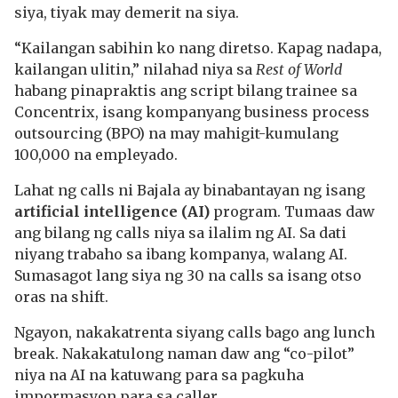
siya, tiyak may demerit na siya.
“Kailangan sabihin ko nang diretso. Kapag nadapa,
kailangan ulitin,” nilahad niya sa
Rest of World
habang pinapraktis ang script bilang trainee sa
Concentrix, isang kompanyang business process
outsourcing (BPO) na may mahigit-kumulang
100,000 na empleyado.
Lahat ng calls ni Bajala ay binabantayan ng isang
artificial intelligence (AI)
program. Tumaas daw
ang bilang ng calls niya sa ilalim ng AI. Sa dati
niyang trabaho sa ibang kompanya, walang AI.
Sumasagot lang siya ng 30 na calls sa isang otso
oras na shift.
Ngayon, nakakatrenta siyang calls bago ang lunch
break. Nakakatulong naman daw ang “co-pilot”
niya na AI na katuwang para sa pagkuha
impormasyon para sa caller.