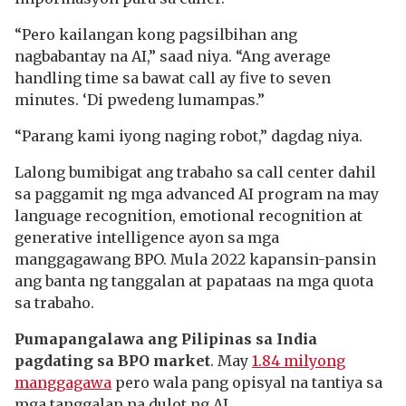
“Pero kailangan kong pagsilbihan ang
nagbabantay na AI,” saad niya. “Ang average
handling time sa bawat call ay five to seven
minutes. ‘Di pwedeng lumampas.”
“Parang kami iyong naging robot,” dagdag niya.
Lalong bumibigat ang trabaho sa call center dahil
sa paggamit ng mga advanced AI program na may
language recognition, emotional recognition at
generative intelligence ayon sa mga
manggagawang BPO. Mula 2022 kapansin-pansin
ang banta ng tanggalan at papataas na mga quota
sa trabaho.
Pumapangalawa ang Pilipinas sa India
pagdating sa BPO market
. May
1.84 milyong
manggagawa
pero wala pang opisyal na tantiya sa
mga tanggalan na dulot ng AI.