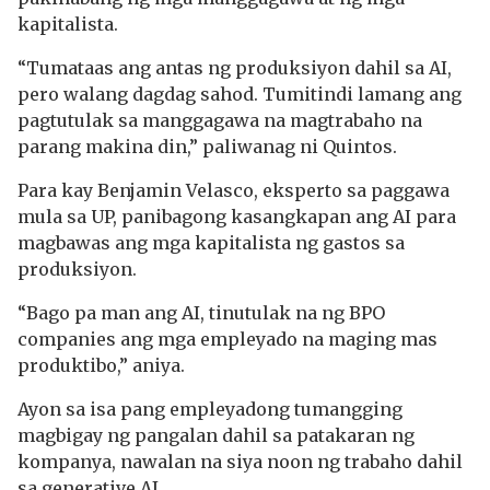
kapitalista.
“Tumataas ang antas ng produksiyon dahil sa AI,
pero walang dagdag sahod. Tumitindi lamang ang
pagtutulak sa manggagawa na magtrabaho na
parang makina din,” paliwanag ni Quintos.
Para kay Benjamin Velasco, eksperto sa paggawa
mula sa UP, panibagong kasangkapan ang AI para
magbawas ang mga kapitalista ng gastos sa
produksiyon.
“Bago pa man ang AI, tinutulak na ng BPO
companies ang mga empleyado na maging mas
produktibo,” aniya.
Ayon sa isa pang empleyadong tumangging
magbigay ng pangalan dahil sa patakaran ng
kompanya, nawalan na siya noon ng trabaho dahil
sa generative AI.