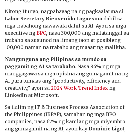
Nitong Hunyo, nagpahayag na ng pagkaalarma si
Labor Secretary Bienvenido Laguesma
dahil sa
mga trabahong nawawala dahil sa AI. Ayon sa mga
executive ng
BPO
, nasa 300,000 ang matatanggal sa
trabaho sa susunod na limang taon at posibleng
100,000 naman na trabaho ang maaaring malikha.
Nangunguna ang Pilipinas sa mundo sa
paggamit ng AI sa tarabaho
. Nasa 86% ng mga
manggagawa sa mga opisina ang gumagamit na ng
AI para tumaas ang “productivity, efficiency and
creativity,” ayon sa
2024 Work Trend Index
ng
LinkedIn at Microsoft.
Sa ilalim ng IT & Business Process Association of
the Philippines (IBPAP), samahan ng mga BPO
companies, nasa 67% ng kanilang mga miyembro
ang gumagamit na ng AI, ayon kay
Dominic Ligot
,