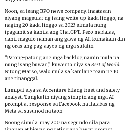
Noon, sa isang BPO news company, inaatasan
siyang magsulat ng isang write-up kada linggo, na
naging 20 kada linggo sa 2023 simula nung
ipagamit sa kanila ang ChatGPT. Pero madalas,
dahil magulo naman ang gawa ng AI, kumakain din
ng oras ang pag-aayos ng mga sulatin.
“Patong-patong ang mga backlog namin mula pa
nung isang buwan,” kuwento niya sa
Rest of World
.
Nitong Marso, walo mula sa kanilang team ng 10
ang tinanggal.
Lumipat siya sa Accenture bilang trust and safety
analyst. Tungkulin niyang sinupin ang mga AI
prompt at response sa Facebook na ilalabas ng
Meta sa susunod na taon.
Noong simula, may 200 na segundo sila para
tingnan at bigyan ng rating ang bawat prompt.