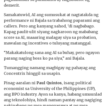
demerit.
Samakatuwid, AI ang sumusukat at nagtatakda ng
performance ni Bajala sa trabahong paparami ang
callers. Pero ang kanyang sahod, ‘di nagbabago.
Kapag paulit-ulit siyang nagkaroon ng mababang
score sa AI, maaaring malagay siya sa probation,
mawalan ng incentives o tuluyang matanggal.
“Makakatulong sana ang AI sa buhay, pero ngayon
parang naging boss ko pa siya,” ani Bajala.
Tumangging namang magbigay ng pahayag ang
Concentrix hinggil sa usapin.
Pinag-aaralan ni
Paul Quintos
, isang political
economist sa University of the Philippines (UP),
ang BPO industry. Ayon sa kanya, habang umuunlad
ang teknolohiya, hindi naman pantay ang nagiging
pakinabang ng mga manggagawa at ng mga