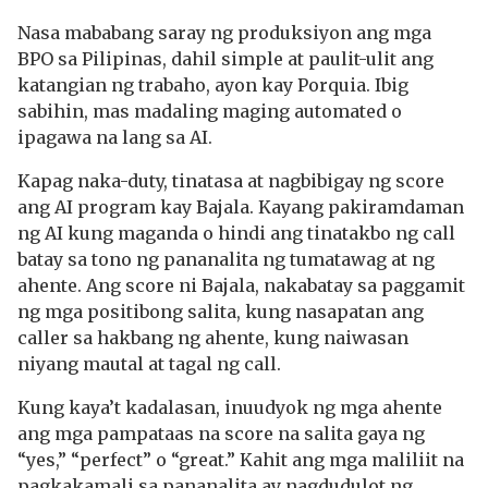
Nasa mababang saray ng produksiyon ang mga
BPO sa Pilipinas, dahil simple at paulit-ulit ang
katangian ng trabaho, ayon kay Porquia. Ibig
sabihin, mas madaling maging automated o
ipagawa na lang sa AI.
Kapag naka-duty, tinatasa at nagbibigay ng score
ang AI program kay Bajala. Kayang pakiramdaman
ng AI kung maganda o hindi ang tinatakbo ng call
batay sa tono ng pananalita ng tumatawag at ng
ahente. Ang score ni Bajala, nakabatay sa paggamit
ng mga positibong salita, kung nasapatan ang
caller sa hakbang ng ahente, kung naiwasan
niyang mautal at tagal ng call.
Kung kaya’t kadalasan, inuudyok ng mga ahente
ang mga pampataas na score na salita gaya ng
“yes,” “perfect” o “great.” Kahit ang mga maliliit na
pagkakamali sa pananalita ay nagdudulot ng