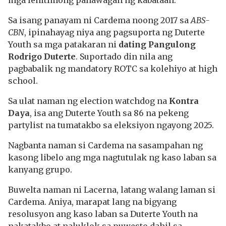
mga lehitimong panawagan ng kabataan.
Sa isang panayam ni Cardema noong 2017 sa
ABS-
CBN
, ipinahayag niya ang pagsuporta ng Duterte
Youth sa mga patakaran ni
dating Pangulong
Rodrigo Duterte
. Suportado din nila ang
pagbabalik ng mandatory ROTC sa kolehiyo at high
school.
Sa ulat naman ng election watchdog na
Kontra
Daya
, isa ang Duterte Youth sa 86 na pekeng
partylist na tumatakbo sa eleksiyon ngayong 2025.
Nagbanta naman si Cardema na sasampahan ng
kasong libelo ang mga nagtutulak ng kaso laban sa
kanyang grupo.
Buwelta naman ni Lacerna, latang walang laman si
Cardema. Aniya, marapat lang na bigyang
resolusyon ang kaso laban sa Duterte Youth na