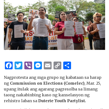
Facebook
Twitter
Viber
Messenger
Email
Copy
Share
Link
Nagprotesta ang mga grupo ng kabataan sa harap
ng
Commission on Elections (Comelec)
, Mar. 25,
upang itulak ang agarang pagresolba sa limang
taong nakabinbing kaso ng kanselasyon ng
rehistro laban sa
Duterte Youth Partylist.