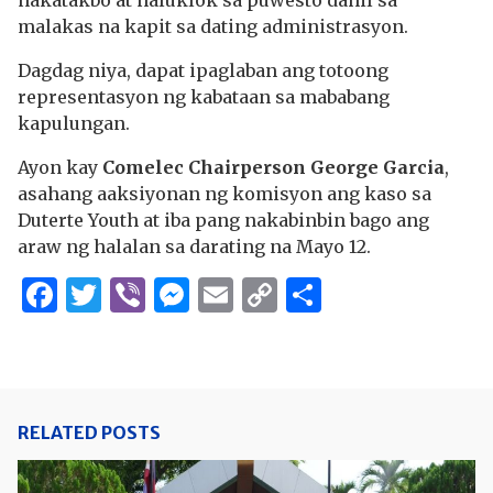
nakatakbo at naluklok sa puwesto dahil sa
malakas na kapit sa dating administrasyon.
Dagdag niya, dapat ipaglaban ang totoong
representasyon ng kabataan sa mababang
kapulungan.
Ayon kay
Comelec Chairperson George Garcia
,
asahang aaksiyonan ng komisyon ang kaso sa
Duterte Youth at iba pang nakabinbin bago ang
araw ng halalan sa darating na Mayo 12.
Facebook
Twitter
Viber
Messenger
Email
Copy
Share
Link
RELATED POSTS