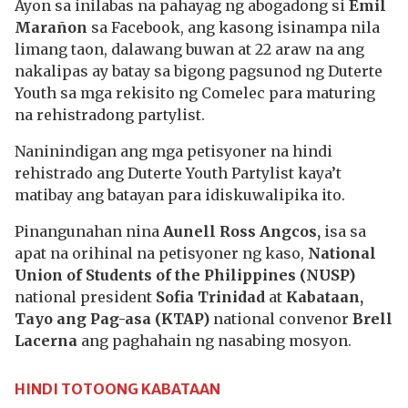
Ayon sa inilabas na pahayag ng abogadong si
Emil
Mara
ñ
on
sa Facebook, ang kasong isinampa nila
limang taon, dalawang buwan at 22 araw na ang
nakalipas ay batay sa bigong pagsunod ng Duterte
Youth sa mga rekisito ng Comelec para maturing
na rehistradong partylist.
Naninindigan ang mga petisyoner na hindi
rehistrado ang Duterte Youth Partylist kaya’t
matibay ang batayan para idiskuwalipika ito.
Pinangunahan nina
Aunell Ross Angcos,
isa sa
apat na orihinal na petisyoner ng kaso,
National
Union of Students of the Philippines (NUSP)
national president
Sofia Trinidad
at
Kabataan,
Tayo ang Pag-asa (KTAP)
national convenor
Brell
Lacerna
ang paghahain ng nasabing mosyon.
HINDI TOTOONG KABATAAN