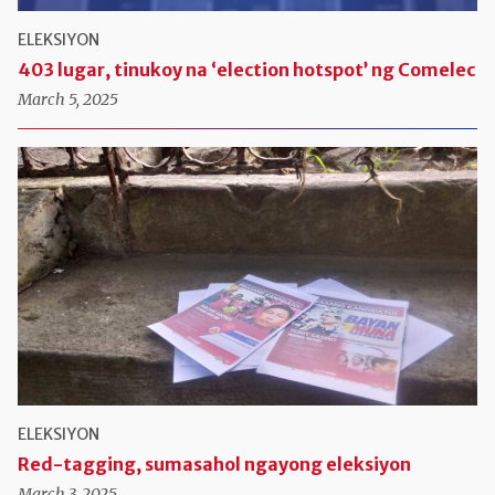
ELEKSIYON
403 lugar, tinukoy na ‘election hotspot’ ng Comelec
March 5, 2025
ELEKSIYON
Red-tagging, sumasahol ngayong eleksiyon
March 3, 2025