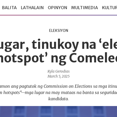
BALITA
LATHALAIN
OPINYON
MULTIMEDIA
KULTU
ELEKSIYON
ugar, tinukoy na ‘el
hotspot’ ng Comele
Kyla Gerodias
March 5, 2025
mon ang pagtutok ng Commission on Elections sa mga itinut
ion hotspots”—mga lugar na may mataas na banta sa segurida
kandidato.