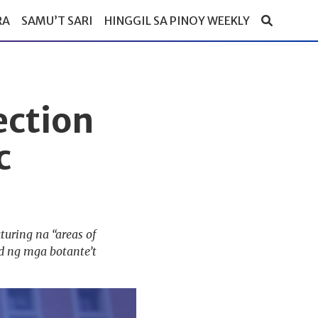
RA
SAMU’T SARI
HINGGIL SA PINOY WEEKLY
ection
c
uring na “areas of
d ng mga botante’t