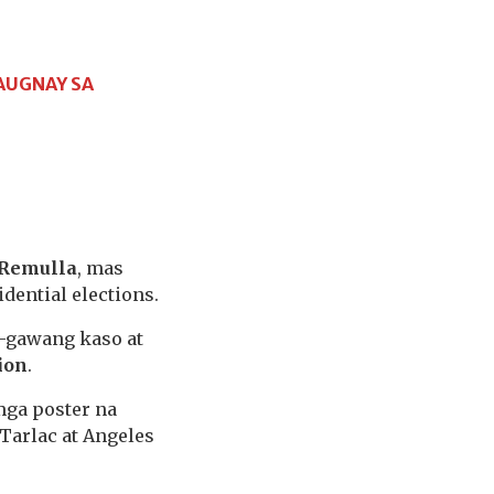
AUGNAY SA
 Remulla
, mas
dential elections.
-gawang kaso at
ion
.
mga poster na
 Tarlac at Angeles