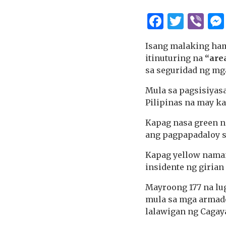
Facebo
Twitt
Vi
Isang malaking ha
itinuturing na
“are
sa seguridad ng mga
Mula sa pagsisiyas
Pilipinas na may ka
Kapag nasa green n
ang pagpapadaloy s
Kapag yellow naman,
insidente ng girian
Mayroong 177 na lu
mula sa mga armado
lalawigan ng Cagay