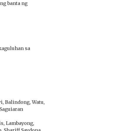
ng banta ng
kaguluhan sa
i, Balindong, Watu,
 Saguiaran
gis, Lambayong,
, Shariff Saydona