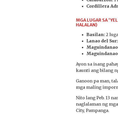
Cordillera Ad
MGA LUGAR SA ‘YE
HALALAN)
Basilan:
2 lug
Lanao del Sur:
Maguindanao 
Maguindanao 
Ayon sa isang paha
kaunti ang bilang n
Ganoon pa man, tal
mga maling imporm
Nito lang Peb. 13 n
naglalaman ng mga s
City, Pampanga.