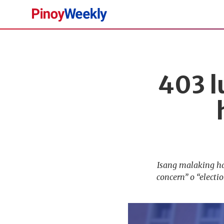
Pinoy
Weekly
403 l
Isang malaking ha
concern” o “elect