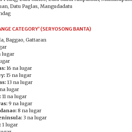
uan, Datu Paglas, Mangudadatu
ndag
ANGE CATEGORY’ (SERYOSONG BANTA)
a, Baggao, Gattaran
gar
 lugar
lugar
as:
16 na lugar
y:
15 na lugar
as:
13 na lugar
na lugar
:
11 na lugar
as:
9 na lugar
danao:
8 na lugar
ninsula:
3 na lugar
:
1 lugar
lugar