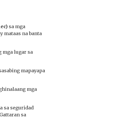
ec)
sa mga
y mataas na banta
g mga lugar sa
masasabing mapayapa
naghinalaang mga
a sa seguridad
Gattaran sa