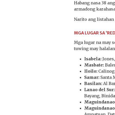
Habang nasa 38 ang
armadong karahas
Narito ang listahan
MGA LUGAR SA ‘RE
Mga lugar na may s
tuwing may halalan
Isabela:
Jones
Masbate:
Balen
Iloilo:
Calinog
Samar:
Santa 
Basilan:
Al Ba
Lanao del Sur:
Bayang, Binid
Maguindanao 
Maguindanao 
Ampatuan, Datu