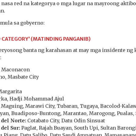
 nasa red na kategorya o mga lugar na mayroong aktibo
an.
 mula sa gobyerno:
D CATEGORY’ (MATINDING PANGANIB)
eryosong banta ng karahasan at may mga insidente ng 
:
, Maconacon
o, Masbate City
Margarita
rka, Hadji Mohammad Ajul
Maguing, Marawi City, Tubaran, Tugaya, Bacolod-Kalaw
ayan, Buadiposo-Buntong, Marantao, Marogong, Pualas,
del Norte:
Cotabato City, Datu Odin Sinsuat
del Sur:
Paglat, Rajah Buayan, South Upi, Sultan Baron
 Piang, Datu Salibo, Datu Saudi Ampatuan, Mamasapano