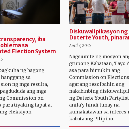
Diskuwalipikasyon ng
N
Duterte Youth, pinar
 transparency, iba
roblema sa
April 3, 2025
ted Election System
Nagsumite ng mosyon an
25
grupong Kabataan, Tayo 
 pagkuha ng bagong
asa para himukin ang
 hanggang sa
Commission on Elections
sion ng mga resulta,
agarang resolbahin ang
 pagdududa ang mga
nakabinbing diskuwalip
 ng Commission on
ng Duterte Youth Partylist
 para tiyaking tapat at
anila'y hindi tunay na
ang eleksiyon.
kumakatawan sa interes 
kabataang Pilipino.