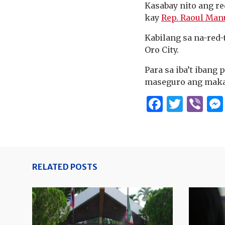
Kasabay nito ang r
kay
Rep. Raoul Manu
Kabilang sa na-red
Oro City.
Para sa iba’t ibang
maseguro ang makat
Facebo
Twitt
Vi
RELATED POSTS