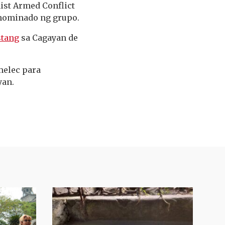
ist Armed Conflict
 nominado ng grupo.
stang
sa Cagayan de
melec para
yan.