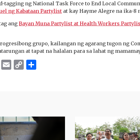
ed-tagging ng National Task Force to End Local Commun
el ng Kabataan Partylist
at kay Hayme Alegre na ika-8
-tag ang
Bayan Muna Partylist at Health Workers Partyli
 progresibong grupo, kailangan ng agarang tugon ng Co
arungan at tapat na halalan para sa lahat ng mamama
ok
er
ber
Messenger
Email
Copy
Share
Link