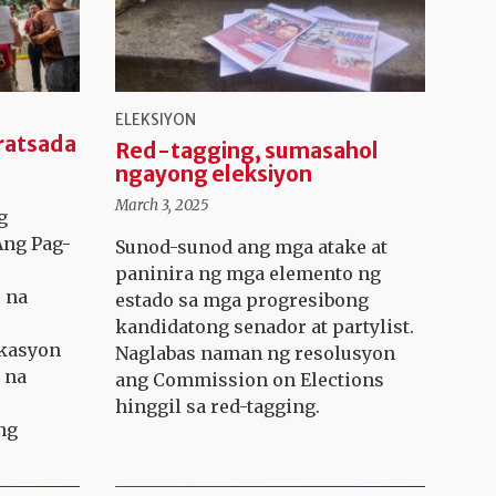
ELEKSIYON
aratsada
Red-tagging, sumasahol
ngayong eleksiyon
March 3, 2025
g
Ang Pag-
Sunod-sunod ang mga atake at
paninira ng mga elemento ng
 na
estado sa mga progresibong
kandidatong senador at partylist.
ikasyon
Naglabas naman ng resolusyon
 na
ang Commission on Elections
hinggil sa red-tagging.
ng