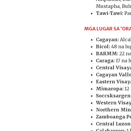
Mustapha, Bul
Tawi-Tawi:
Pa
MGA LUGAR SA ‘OR
Cagayan:
Alcal
Bicol:
48 na lu
BARMM:
22 na
Caraga:
17 na 
Central Visay
Cagayan Valle
Eastern Visay
Mimaropa:
12 
Soccsksargen
Western Visay
Northern Min
Zamboanga Pe
Central Luzon
Calabarzon:
1 