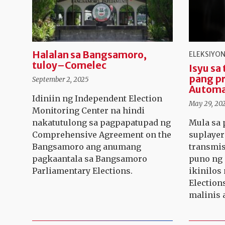
Halalan sa Bangsamoro,
ELEKSIYO
tuloy–Comelec
Isyu sa
pang p
September 2, 2025
Automa
Idiniin ng Independent Election
May 29, 20
Monitoring Center na hindi
nakatutulong sa pagpapatupad ng
Mula sa
Comprehensive Agreement on the
suplayer
Bangsamoro ang anumang
transmis
pagkaantala sa Bangsamoro
puno ng
Parliamentary Elections.
ikinilos
Elections
malinis 