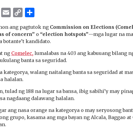
ok
er
ber
Messenger
Email
Copy
Share
Link
mon ang pagtutok ng
Commission on Elections (Comel
as of concern”
o
“election hotspots”
—mga lugar na ma
 botante’t kandidato.
at ng
Comelec
,
lumalabas na 403 ang kabuuang bilang n
ukulang banta sa seguridad.
a kategorya, walang naitalang banta sa seguridad at 
a halalan.
 tulad ng 188 na lugar sa bansa, ibig sabihi’y may pi
 sa nagdaang dalawang halalan.
gar ang nasa orange na kategorya o may seryosong bant
ng grupo, kasama ang mga bayan ng Alcala, Baggao at 
an.