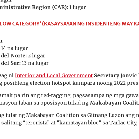
ministrative Region (CAR):
1 lugar
LLOW CATEGORY’ (KASAYSAYAN NG INSIDENTENG MAY K
ar
14 na lugar
del Norte:
2 lugar
del Sur:
13 na lugar
yag ni
Interior and Local Government
Secretary Jonvic
g posibleng election hotspot kumpara noong 2022 presi
amak pa rin ang red-tagging, pagsasampa ng mga gawa
asyon laban sa oposisyon tulad ng
Makabayan Coalit
ang iulat ng Makabayan Coalition sa Gitnang Luzon ang 
alitang “terorista” at “kamatayan bloc” sa Tarlac City,