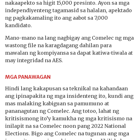
nakaapekto sa higit 15,000 presinto. Ayon sa mga
independiyenteng tagamasid sa halalan, apektado
ng pagkakamaling ito ang aabot sa 7,000
kandidato.
Mano-mano na lang nagbigay ang Comelec ng mga
wastong file na karagdagang dahilan para
mawalan ng kompiyansa sa dapat katiwa-tiwala at
may integridad na AES.
MGA PANAWAGAN
Hindi lang kakapusan sa teknikal na kahandaan
ang ipinapakita ng mga insidenteng ito, kundi ang
mas malaking kabiguan sa pamumuno at
pananagutan ng Comelec. Ang totoo, lahat ng
kritisismong ito’y kamukha ng mga kritisismo na
inilapit na sa Comelec noon pang 2022 National
Elections. Bigo ang Comelec na tugunan ang mga