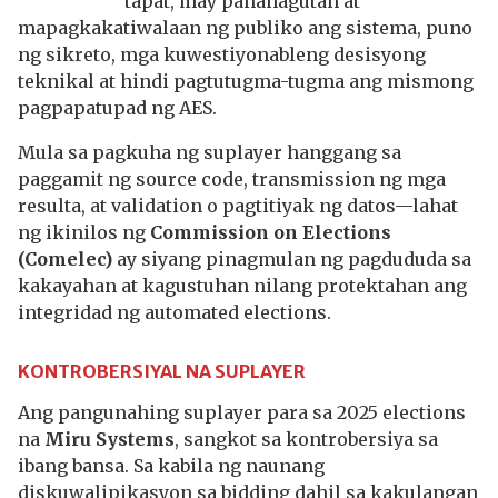
tapat, may pananagutan at
mapagkakatiwalaan ng publiko ang sistema, puno
ng sikreto, mga kuwestiyonableng desisyong
teknikal at hindi pagtutugma-tugma ang mismong
pagpapatupad ng AES.
Mula sa pagkuha ng suplayer hanggang sa
paggamit ng source code, transmission ng mga
resulta, at validation o pagtitiyak ng datos—lahat
ng ikinilos ng
Commission on Elections
(Comelec)
ay siyang pinagmulan ng pagdududa sa
kakayahan at kagustuhan nilang protektahan ang
integridad ng automated elections.
KONTROBERSIYAL NA SUPLAYER
Ang pangunahing suplayer para sa 2025 elections
na
Miru Systems
, sangkot sa kontrobersiya sa
ibang bansa. Sa kabila ng naunang
diskuwalipikasyon sa bidding dahil sa kakulangan