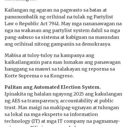
Kailangan ng agaran na pagwasto sa batas at
panunumbalik ng orihinal na tulak ng Partylist
Law o Republic Act 7941. May mga nananawagan na
nga na wakasan ang partylist system dahil sa mga
pang-aabuso sa sistema at kabiguan na masundan
ang orihinal nitong gampanin sa demokrasya.
Mabisa at tuloy-tuloy na kampanya ang
kaikailanganin para mas lumakas ang panawagan
hanggang sa mauwi sa talakayan ng reporma sa
Korte Suprema o sa Kongreso.
Palitan ang Automated Election System.
Ipinakita ng halalan ngayong 2025 ang kakulangan
ng AES sa transparency, accountability at public
trust. Mas maigi na makipag-ugnayan at tulungan
sa lokal na mga eksperto sa information
technology (IT) at mga IT company na pagmamay-