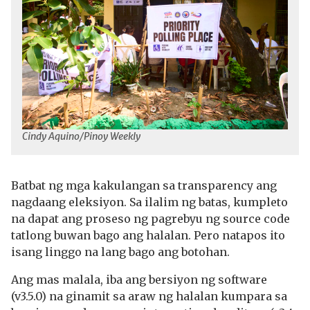
Cindy Aquino/Pinoy Weekly
Batbat ng mga kakulangan sa transparency ang
nagdaang eleksiyon. Sa ilalim ng batas, kumpleto
na dapat ang proseso ng pagrebyu ng source code
tatlong buwan bago ang halalan. Pero natapos ito
isang linggo na lang bago ang botohan.
Ang mas malala, iba ang bersiyon ng software
(v3.5.0) na ginamit sa araw ng halalan kumpara sa