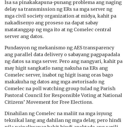
Isa sa pinakakapuna-punang problema ang naging
delay sa transmission ng ERs sa mga server ng
mga civil society organization at midya, kahit pa
nakadisenyo ang proseso na dapat sabay
matatanggap ng mga ito at ng Comelec central
server ang datos.
Pundasyon ng mekanismo ng AES transparency
ang parallel data delivery o sabayang pagpapadala
ng datos sa mga server. Pero ang nangyari, kahit pa
may higit sangkatlo nang nakuha na ERs ang
Comelec server, inabot ng higit isang oras bago
makakuha ng datos ang mga awtorisado ng
Comelec na poll watching group tulad ng Parish
Pastoral Council for Responsible Voting at National
Citizens’ Movement for Free Elections.
Dinahilan ng Comelec na maliit na mga isyung
teknikal lang ang dahilan ng mga delay, pero hindi