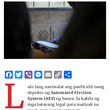
Facebook
Twitter
Viber
Messenger
Email
Copy
Share
L
Link
alo lang nasiwalat ang paulit-ulit nang
depekto ng
Automated Election
System (AES)
ng bansa. Sa kabila ng
mga batayang legal para matiyak na