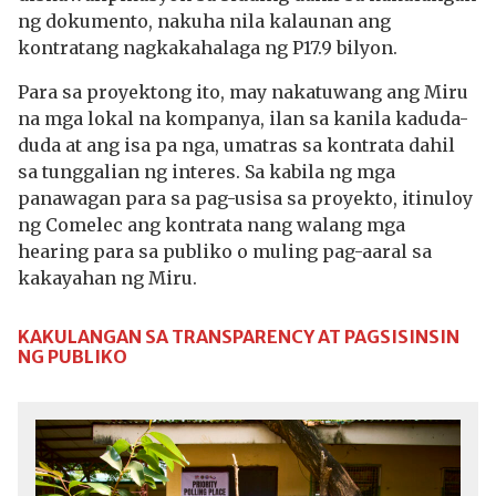
ng dokumento, nakuha nila kalaunan ang
kontratang nagkakahalaga ng P17.9 bilyon.
Para sa proyektong ito, may nakatuwang ang Miru
na mga lokal na kompanya, ilan sa kanila kaduda-
duda at ang isa pa nga, umatras sa kontrata dahil
sa tunggalian ng interes. Sa kabila ng mga
panawagan para sa pag-usisa sa proyekto, itinuloy
ng Comelec ang kontrata nang walang mga
hearing para sa publiko o muling pag-aaral sa
kakayahan ng Miru.
KAKULANGAN SA TRANSPARENCY AT PAGSISINSIN
NG PUBLIKO