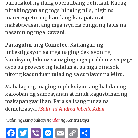
pananakot ng ilang operatibang politikal. Kapag
pinakinggan ang mga hinaing nila, higit na
marerespeto ang kanilang karapatan at
mababawasan ang mga isyu na bunga ng labis na
pasanin ng mga kawani.
Panagutin ang Comelec.
Kailangan ng
imbestigasyon sa mga naging desisyon ng
komisyon, lalo na sa naging mga problema sa pag-
ayos sa proseso ng halalan at sa mga pinasok
nitong kasunduan tulad ng sa suplayer na Miru.
Mahalagang maging repleksiyon ang halalan ng
kalooban ng sambayanan at hindi kagustuhan ng
makapangyarihan. Para sa isang tunay na
demokrasya.
/Salin ni Andrea Jobelle Adan
*
Salin ng isang bahagi ng
ulat
ng Kontra Daya
Facebook
Twitter
Viber
Messenger
Email
Copy
Share