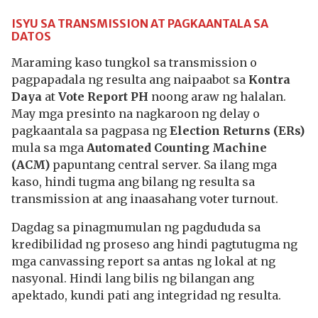
ISYU SA TRANSMISSION AT PAGKAANTALA SA
DATOS
Maraming kaso tungkol sa transmission o
pagpapadala ng resulta ang naipaabot sa
Kontra
Daya
at
Vote Report PH
noong araw ng halalan.
May mga presinto na nagkaroon ng delay o
pagkaantala sa pagpasa ng
Election Returns (ERs)
mula sa mga
Automated Counting Machine
(ACM)
papuntang central server. Sa ilang mga
kaso, hindi tugma ang bilang ng resulta sa
transmission at ang inaasahang voter turnout.
Dagdag sa pinagmumulan ng pagdududa sa
kredibilidad ng proseso ang hindi pagtutugma ng
mga canvassing report sa antas ng lokal at ng
nasyonal. Hindi lang bilis ng bilangan ang
apektado, kundi pati ang integridad ng resulta.