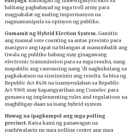
banyaga.
Kailangan ng imbestigasyon ukol sa
balitang pagbabayad ng mga troll army para
magpakalat ng maling impormasyon na
nagmamanipula sa opinyon ng publiko.
Gumamit ng Hybrid Election System.
Gamitin
ang manual vote counting sa antas presinto para
masiguro ang tapat na bilangan at manumbalik ang
tiwala ng publiko habang may ginagawang
electronic transmission para sa mga resulta, nang
mapabilis ang canvassing nang ‘di nagkukulang sa
pagkakataon na sinsinsinin ang resulta. Sa bisa ng
Republic Act 8436 na inamyendahan sa Republic
Act 9369, may kapangyarihan ang Comelec para
gumawa ng implementing rules and regulations na
magbibigay-daan sa isang hybrid system.
Huwag na ipagkumpol ang mga polling
precinct.
Kaisa kami ng panawagan na
paghiwalayin ng mga polling center ang mga