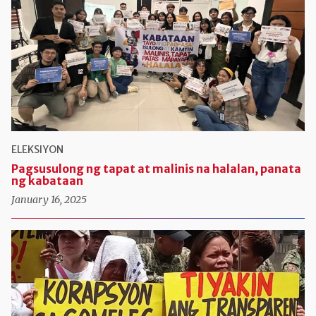
ELEKSIYON
Pagsusulong ng tapat at malinis na halalan, panata
ng kabataan
January 16, 2025