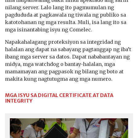
nila naipaliwanag bakit hindi apektado ang sarili
nilang server. Lalo lang ito pagmumulan ng
pagdududa at pagkawala ng tiwala ng publiko sa
katotohanan ng mga resulta. Muli, isa lang ito sa
mga isinantabing isyu ng Comelec.
Napakahalagang proteksiyon sa integridad ng
halalan ang dapat na sabayang pagtanggap ng iba’t
ibang mga server sa datos. Dapat nababantayan ng
midya, mga watchdog o bantay-halalan, mga
mamamayan ang pagpasok ng bilang ng boto at
makita kung nagtutugma ang mga numero.
MGA ISYU SA DIGITAL CERTIFICATE AT DATA
INTEGRITY