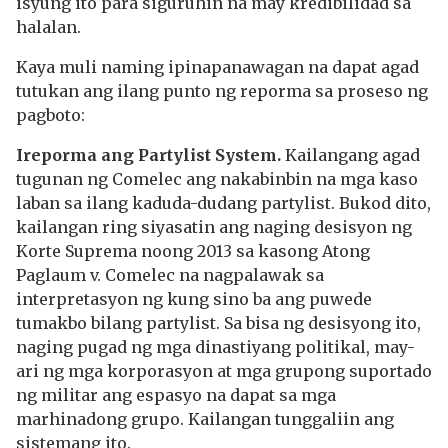
isyung ito para siguruhin na may kredibilidad sa
halalan.
Kaya muli naming ipinapanawagan na dapat agad
tutukan ang ilang punto ng reporma sa proseso ng
pagboto:
Ireporma ang Partylist System.
Kailangang agad
tugunan ng Comelec ang nakabinbin na mga kaso
laban sa ilang kaduda-dudang partylist. Bukod dito,
kailangan ring siyasatin ang naging desisyon ng
Korte Suprema noong 2013 sa kasong Atong
Paglaum v. Comelec na nagpalawak sa
interpretasyon ng kung sino ba ang puwede
tumakbo bilang partylist. Sa bisa ng desisyong ito,
naging pugad ng mga dinastiyang politikal, may-
ari ng mga korporasyon at mga grupong suportado
ng militar ang espasyo na dapat sa mga
marhinadong grupo. Kailangan tunggaliin ang
sistemang ito.