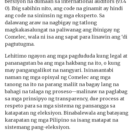
bersiyon na dumaan sa international auditors (v3.4
0). Ibig sabihin nito, ang code na ginamit ay hindi
ang code na sininsin ng mga eksperto. Sa
dalawang araw na nagbigay ng tatlong
magkakasalungat na paliwanag ang ibinigay ng
Comelec, wala ni isa ang sapat para linawin ang ‘di
pagtutugma.
Lehitimo ngayon ang mga pagdududa kung legal at
pananagutan ba ang mga hakbang na ito, o kung
may pangangalikot na nangyari. Isinasantabi
naman ng mga opisyal ng Comelec ang mga
tanong na ito na parang maliit na bagay lang na
bahagi na talaga ng proseso—malinaw na paglabag
sa mga prinsipyo ng transparency, due process at
respeto para sa mga sistema ng pansangga sa
katapatan ng eleksiyon. Binabalewala ang batayang
karapatan ng mga Pilipino sa isang matapat na
sistemang pang-eleksiyon.