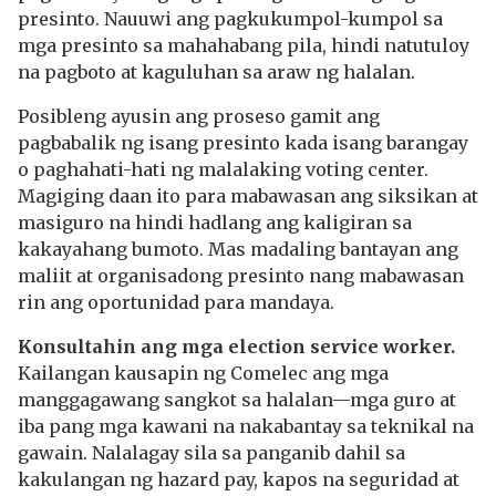
presinto. Nauuwi ang pagkukumpol-kumpol sa
mga presinto sa mahahabang pila, hindi natutuloy
na pagboto at kaguluhan sa araw ng halalan.
Posibleng ayusin ang proseso gamit ang
pagbabalik ng isang presinto kada isang barangay
o paghahati-hati ng malalaking voting center.
Magiging daan ito para mabawasan ang siksikan at
masiguro na hindi hadlang ang kaligiran sa
kakayahang bumoto. Mas madaling bantayan ang
maliit at organisadong presinto nang mabawasan
rin ang oportunidad para mandaya.
Konsultahin ang mga election service worker.
Kailangan kausapin ng Comelec ang mga
manggagawang sangkot sa halalan—mga guro at
iba pang mga kawani na nakabantay sa teknikal na
gawain. Nalalagay sila sa panganib dahil sa
kakulangan ng hazard pay, kapos na seguridad at