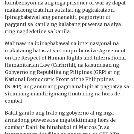
kumbensyon na ang mga prisoner of war ay dapat
makataong tratuhin sa lahat ng pagkakataon.
Ipinagbabawal ang pananakit, pagtortyur at
pagganti sa kanila ng kalabang puwersa na siya
ring nagdedetine sa kanila.
Malinaw na ipinagbabawal sa internasyonal na
makataong batas at sa Comprehensive Agreement
on the Respect of Human Rights and International
Humanitarian Law (Carhrihl), na kasunduan ng
Gobyerno ng Republika ng Pilipinas (GRP) at ng
National Democratic Front of the Philippines
(NDFP), ang anumang pagmamalupit at pagpatay sa
sinumang mandirigmang tinuturing na hors de
combat.
Bakit ganito ang trato ng gobyerno at ng mga
armadong puwersa sa mga biktimang hors de
combat? Dahil ba hinahabol ni Marcos Jr. sa