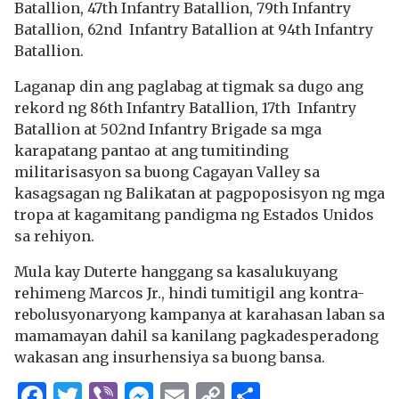
Batallion, 47th Infantry Batallion, 79th Infantry
Batallion, 62nd Infantry Batallion at 94th Infantry
Batallion.
Laganap din ang paglabag at tigmak sa dugo ang
rekord ng 86th Infantry Batallion, 17th Infantry
Batallion at 502nd Infantry Brigade sa mga
karapatang pantao at ang tumitinding
militarisasyon sa buong Cagayan Valley sa
kasagsagan ng Balikatan at pagpoposisyon ng mga
tropa at kagamitang pandigma ng Estados Unidos
sa rehiyon.
Mula kay Duterte hanggang sa kasalukuyang
rehimeng Marcos Jr., hindi tumitigil ang kontra-
rebolusyonaryong kampanya at karahasan laban sa
mamamayan dahil sa kanilang pagkadesperadong
wakasan ang insurhensiya sa buong bansa.
Facebook
Twitter
Viber
Messenger
Email
Copy
Share