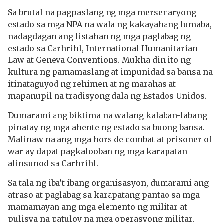
Sa brutal na pagpaslang ng mga mersenaryong
estado sa mga NPA na wala ng kakayahang lumaba,
nadagdagan ang listahan ng mga paglabag ng
estado sa Carhrihl, International Humanitarian
Law at Geneva Conventions. Mukha din ito ng
kultura ng pamamaslang at impunidad sa bansa na
itinataguyod ng rehimen at ng marahas at
mapanupil na tradisyong dala ng Estados Unidos.
Dumarami ang biktima na walang kalaban-labang
pinatay ng mga ahente ng estado sa buong bansa.
Malinaw na ang mga hors de combat at prisoner of
war ay dapat pagkalooban ng mga karapatan
alinsunod sa Carhrihl.
Sa tala ng iba’t ibang organisasyon, dumarami ang
atraso at paglabag sa karapatang pantao sa mga
mamamayan ang mga elemento ng militar at
pulisya na patuloy na mga operasyong militar,