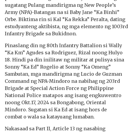
sugatang Pulang mandirigma ng New People’s
Army (NPA)-Batangas na si Baby Jane “Ka Binhi”
Orbe. Biktima rin si Kal “Ka Rekka” Peralta, dating
estudyanteng aktibista, ng mga elemento ng 1003rd
Infantry Brigade sa Bukidnon.
Pinaslang din ng 80th Infantry Battalion si Wally
“Ka Km” Agudes sa Rodriguez, Rizal noong Hulyo
18. Hindi pa din inilitaw ng militar at pulisya sina
Sonny “Ka Ed” Rogelio at Sonny “Ka Omeng”
Sambutan, mga mandirigma ng Lucio de Guzman
Command ng NPA-Mindoro na nabihag ng 203rd
Brigade at Special Action Force ng Philippine
National Police matapos ang isang engkuwentro
noong Okt.17, 2024 sa Bongabong, Oriental
Mindoro. Sugatan si Ka Ed at isang hors de
combat o wala sa katayuang lumaban.
Nakasaad sa Part II, Article 13 ng nasabing