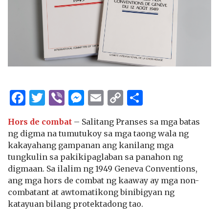
Facebook
Twitter
Viber
Messenger
Email
Copy
Share
Link
Hors de combat
– Salitang Pranses sa mga batas
ng digma na tumutukoy sa mga taong wala ng
kakayahang gampanan ang kanilang mga
tungkulin sa pakikipaglaban sa panahon ng
digmaan. Sa ilalim ng 1949 Geneva Conventions,
ang mga hors de combat ng kaaway ay mga non-
combatant at awtomatikong binibigyan ng
katayuan bilang protektadong tao.