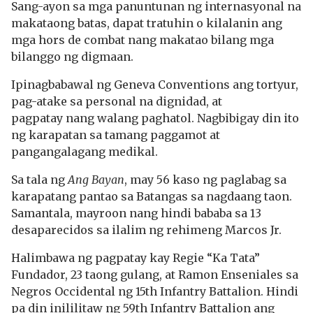
Sang-ayon sa mga panuntunan ng internasyonal na
makataong batas, dapat tratuhin o kilalanin ang
mga hors de combat nang makatao bilang mga
bilanggo ng digmaan.
Ipinagbabawal ng Geneva Conventions ang tortyur,
pag-atake sa personal na dignidad, at
pagpatay nang walang paghatol. Nagbibigay din ito
ng karapatan sa tamang paggamot at
pangangalagang medikal.
Sa tala ng
Ang Bayan
, may 56 kaso ng paglabag sa
karapatang pantao sa Batangas sa nagdaang taon.
Samantala, mayroon nang hindi bababa sa 13
desaparecidos sa ilalim ng rehimeng Marcos Jr.
Halimbawa ng pagpatay kay Regie “Ka Tata”
Fundador, 23 taong gulang, at Ramon Enseniales sa
Negros Occidental ng 15th Infantry Battalion. Hindi
pa din inililitaw ng 59th Infantry Battalion ang