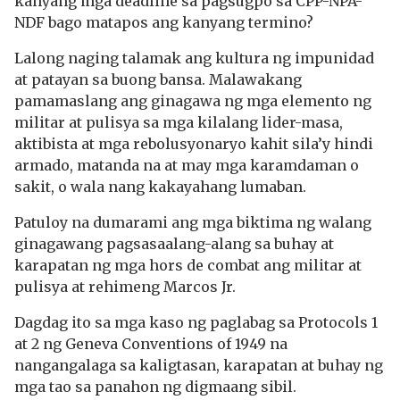
kanyang mga deadline sa pagsugpo sa CPP-NPA-
NDF bago matapos ang kanyang termino?
Lalong naging talamak ang kultura ng impunidad
at patayan sa buong bansa. Malawakang
pamamaslang ang ginagawa ng mga elemento ng
militar at pulisya sa mga kilalang lider-masa,
aktibista at mga rebolusyonaryo kahit sila’y hindi
armado, matanda na at may mga karamdaman o
sakit, o wala nang kakayahang lumaban.
Patuloy na dumarami ang mga biktima ng walang
ginagawang pagsasaalang-alang sa buhay at
karapatan ng mga hors de combat ang militar at
pulisya at rehimeng Marcos Jr.
Dagdag ito sa mga kaso ng paglabag sa Protocols 1
at 2 ng Geneva Conventions of 1949 na
nangangalaga sa kaligtasan, karapatan at buhay ng
mga tao sa panahon ng digmaang sibil.