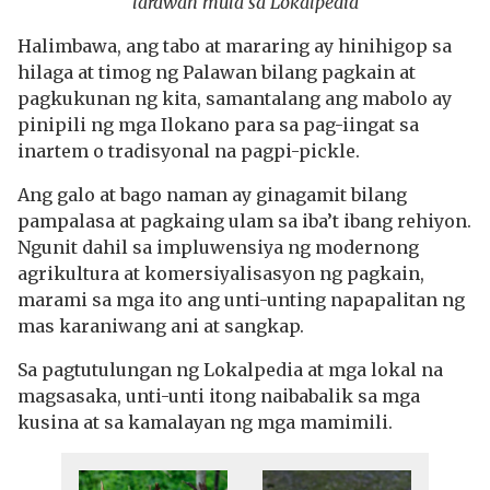
larawan mula sa Lokalpedia
Halimbawa, ang tabo at mararing ay hinihigop sa
hilaga at timog ng Palawan bilang pagkain at
pagkukunan ng kita, samantalang ang mabolo ay
pinipili ng mga Ilokano para sa pag-iingat sa
inartem o tradisyonal na pagpi-pickle.
Ang galo at bago naman ay ginagamit bilang
pampalasa at pagkaing ulam sa iba’t ibang rehiyon.
Ngunit dahil sa impluwensiya ng modernong
agrikultura at komersiyalisasyon ng pagkain,
marami sa mga ito ang unti-unting napapalitan ng
mas karaniwang ani at sangkap.
Sa pagtutulungan ng Lokalpedia at mga lokal na
magsasaka, unti-unti itong naibabalik sa mga
kusina at sa kamalayan ng mga mamimili.