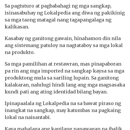
Sa pagtuturo at pagbabahagi ng mga sangkap,
isinasabuhay ng Lokalpedia ang diwa ng pakikinig
sa mga taong matagal nang tagapangalaga ng
kalikasan.
Kasabay ng ganitong gawain, hinahamon din nila
ang sistemang patuloy na nagtataboy sa mga lokal
na produkto.
Sa mga pamilihan at restawran, mas pinapaboran
pa rin ang mga imported na sangkap kaysa sa mga
produktong mula sa sariling lupain. Sa ganitong
kalakaran, nalulugi hindi lang ang mga magsasaka
kundi pati ang ating identidad bilang bayan.
Ipinapaalala ng Lokalpedia na sa bawat piraso ng
inangkat na sangkap, may katumbas na pagkaing
lokal na naisantabi.
Kaya mahalaga ang kanilang panawagan na ibalik