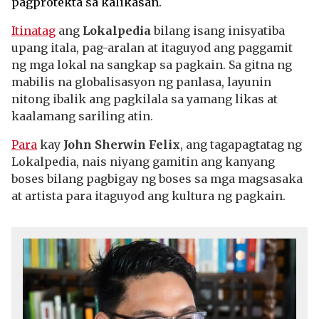
pagprotekta sa kalikasan.
Itinatag
ang
Lokalpedia
bilang isang inisyatiba
upang itala, pag-aralan at itaguyod ang paggamit
ng mga lokal na sangkap sa pagkain. Sa gitna ng
mabilis na globalisasyon ng panlasa, layunin
nitong ibalik ang pagkilala sa yamang likas at
kaalamang sariling atin.
Para
kay
John Sherwin Felix
, ang tagapagtatag ng
Lokalpedia, nais niyang gamitin ang kanyang
boses bilang pagbigay ng boses sa mga magsasaka
at artista para itaguyod ang kultura ng pagkain.