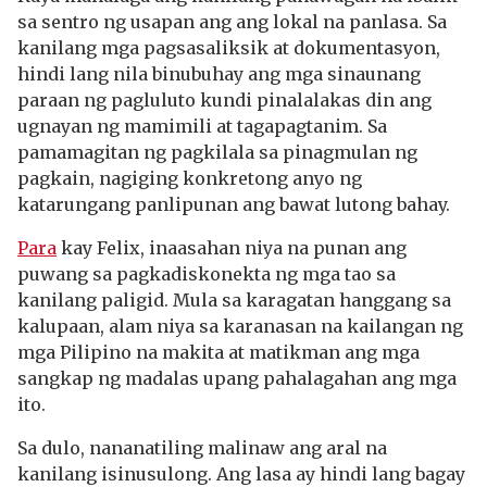
sa sentro ng usapan ang ang lokal na panlasa. Sa
kanilang mga pagsasaliksik at dokumentasyon,
hindi lang nila binubuhay ang mga sinaunang
paraan ng pagluluto kundi pinalalakas din ang
ugnayan ng mamimili at tagapagtanim. Sa
pamamagitan ng pagkilala sa pinagmulan ng
pagkain, nagiging konkretong anyo ng
katarungang panlipunan ang bawat lutong bahay.
Para
kay Felix, inaasahan niya na punan ang
puwang sa pagkadiskonekta ng mga tao sa
kanilang paligid. Mula sa karagatan hanggang sa
kalupaan, alam niya sa karanasan na kailangan ng
mga Pilipino na makita at matikman ang mga
sangkap ng madalas upang pahalagahan ang mga
ito.
Sa dulo, nananatiling malinaw ang aral na
kanilang isinusulong. Ang lasa ay hindi lang bagay