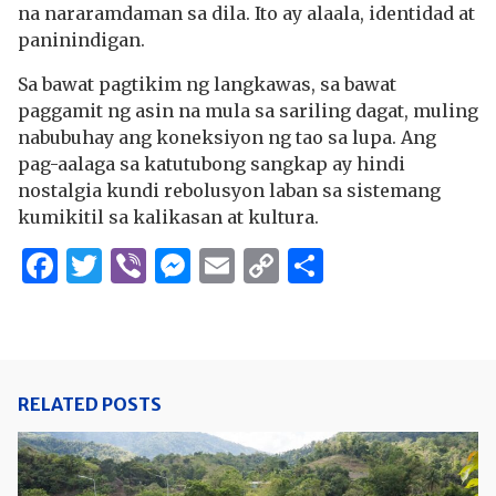
na nararamdaman sa dila. Ito ay alaala, identidad at
paninindigan.
Sa bawat pagtikim ng langkawas, sa bawat
paggamit ng asin na mula sa sariling dagat, muling
nabubuhay ang koneksiyon ng tao sa lupa. Ang
pag-aalaga sa katutubong sangkap ay hindi
nostalgia kundi rebolusyon laban sa sistemang
kumikitil sa kalikasan at kultura.
Facebook
Twitter
Viber
Messenger
Email
Copy
Share
Link
RELATED POSTS