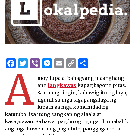
Facebook
Twitter
Viber
Messenger
Email
Copy
Share
A
Link
moy-lupa at bahagyang maanghang
ang
langkawas
kapag bagong pitas.
Sa unang tingin, kahawig ito ng luya,
ngunit sa mga tagapangalaga ng
lupain sa mga komunidad ng
katutubo, isa itong sangkap ng alaala at
kasaysayan. Sa bawat pagdurog ng ugat, bumabalik
ang mga kuwento ng pagluluto, panggagamot at