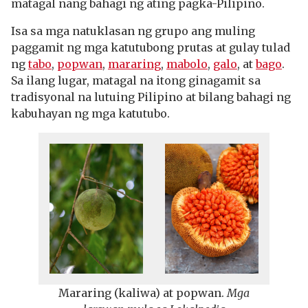
matagal nang bahagi ng ating pagka-Pilipino.
Isa sa mga natuklasan ng grupo ang muling
paggamit ng mga katutubong prutas at gulay tulad
ng
tabo
,
popwan
,
mararing
,
mabolo
,
galo
, at
bago
.
Sa ilang lugar, matagal na itong ginagamit sa
tradisyonal na lutuing Pilipino at bilang bahagi ng
kabuhayan ng mga katutubo.
Mararing (kaliwa) at popwan.
Mga