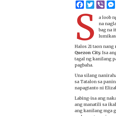
Facebo
Twitt
Vi
S
a loob n
na nagla
bag na 
lumikas
Halos 21 taon nang 
Quezon City.
Isa ang
tagal ng kanilang 
pagbaha.
Una silang nanirah
sa Tatalon sa pani
napagtanto ni Eliza
Labing-isa ang naka
ang manatili sa ika
ang kanilang mga ga