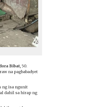
dora Bibat,
50.
araw na pagbabadyet
ng isa ngunit
al dahil sa hirap ng