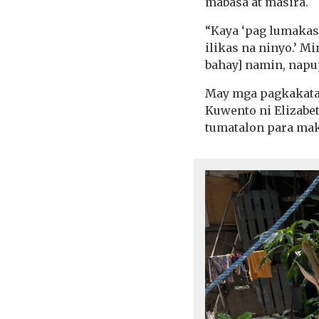
mabasa at masira.
“Kaya ‘pag lumakas 
ilikas na ninyo.’ Mi
bahay] namin, napup
May mga pagkakatao
Kuwento ni Elizabet
tumatalon para mak