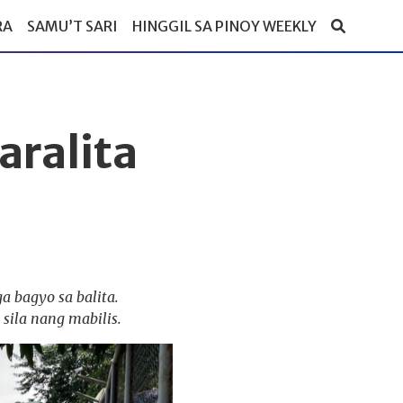
RA
SAMU’T SARI
HINGGIL SA PINOY WEEKLY
aralita
a bagyo sa balita.
sila nang mabilis.