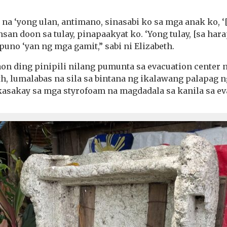
na ‘yong ulan, antimano, sinasabi ko sa mga anak ko, ‘
nsan doon sa tulay, pinapaakyat ko. ‘Yong tulay, [sa hara
uno ‘yan ng mga gamit,” sabi ni Elizabeth.
n ding pinipili nilang pumunta sa evacuation center na
h, lumalabas na sila sa bintana ng ikalawang palapag n
asakay sa mga styrofoam na magdadala sa kanila sa ev