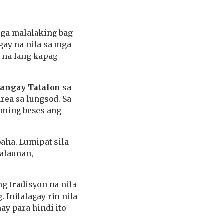
ga malalaking bag
gay na nila sa mga
t na lang kapag
angay Tatalon
sa
rea sa lungsod. Sa
aming beses ang
baha. Lumipat sila
alaunan,
ng tradisyon na nila
 Inilalagay rin nila
ay para hindi ito