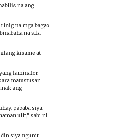
mabilis na ang
irinig na mga bagyo
 binabaha na sila
nilang kisame at
iyang laminator
 para matustusan
 anak ang
hay, pababa siya.
aman ulit,” sabi ni
din siya ngunit