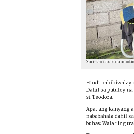
Sari-sari store na munti
Hindi nahihiwalay 
Dahil sa patuloy na
si Teodora.
Apat ang kanyang 
nababahala dahil sa
buhay. Wala ring t