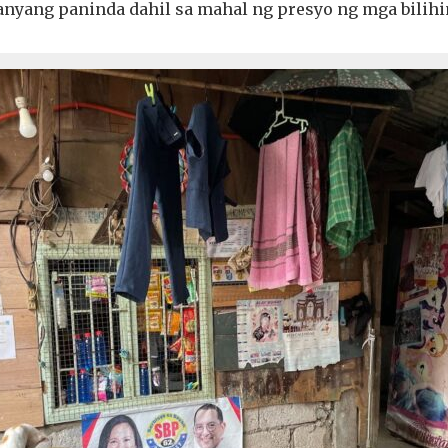
anyang paninda dahil sa mahal ng presyo ng mga bilihi