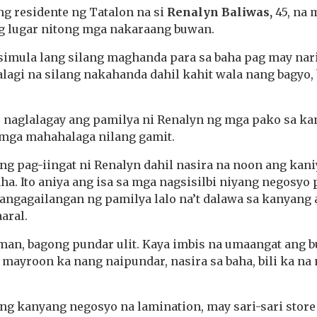
g residente ng Tatalon na si
Renalyn Baliwas,
45, na 
g lugar nitong mga nakaraang buwan.
isimula lang silang maghanda para sa baha pag may nar
palagi na silang nakahanda dahil kahit wala nang bagyo,
 naglalagay ang pamilya ni Renalyn ng mga pako sa ka
 mga mahahalaga nilang gamit.
ng pag-iingat ni Renalyn dahil nasira na noon ang kan
ha. Ito aniya ang isa sa mga nagsisilbi niyang negosyo
angagailangan ng pamilya lalo na’t dalawa sa kanyang
aral.
an, bagong pundar ulit. Kaya imbis na umaangat ang bu
 mayroon ka nang naipundar, nasira sa baha, bili ka na n
ng kanyang negosyo na lamination, may sari-sari store 