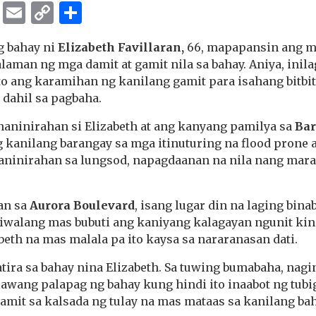
ok
er
ber
Messenger
Email
Copy
Share
Link
g bahay ni
Elizabeth Favillaran,
66, mapapansin ang m
laman ng mga damit at gamit nila sa bahay. Aniya, inila
ito ang karamihan ng kanilang gamit para isahang bitbi
 dahil sa pagbaha.
naninirahan si Elizabeth at ang kanyang pamilya sa
Bar
 kanilang barangay sa mga itinuturing na flood prone a
paninirahan sa lungsod, napagdaanan na nila nang mar
an sa
Aurora Boulevard
, isang lugar din na laging bina
niwalang mas bubuti ang kaniyang kalagayan ngunit kin
beth na mas malala pa ito kaysa sa nararanasan dati.
tira sa bahay nina Elizabeth. Sa tuwing bumabaha, nagi
lawang palapag ng bahay kung hindi ito inaabot ng tubig.
mit sa kalsada ng tulay na mas mataas sa kanilang bah