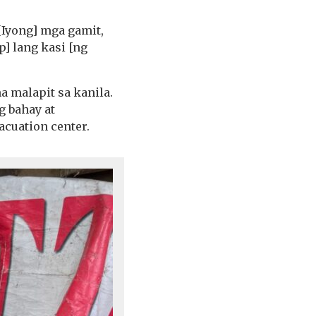
[Iyong] mga gamit,
p] lang kasi [ng
 malapit sa kanila.
g bahay at
acuation center.