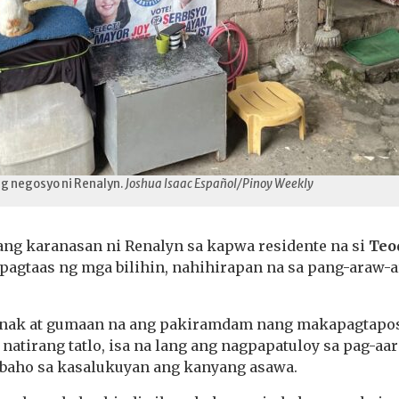
ng negosyo ni Renalyn.
Joshua Isaac Español/Pinoy Weekly
ang karanasan ni Renalyn sa kapwa residente na si
Teo
 pagtaas ng mga bilihin, nahihirapan na sa pang-araw-
anak at gumaan na ang pakiramdam nang makapagtapos 
 natirang tatlo, isa na lang ang nagpapatuloy sa pag-aar
rabaho sa kasalukuyan ang kanyang asawa.