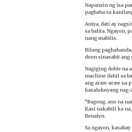
Napansin ng isa pan
pagbaha sa kanilan
Aniya, dati ay nags
sa balita. Ngayon, 
nang mabilis.
Bilang paghahanda,
doon sinasabit ang
Nagiging doble na a
machine dahil sa ba
ang araw-araw na p
kasalukuyang nag-a
“Bagong, ano na nam
Kasi nakabili ka na,
Renalyn.
Sa ngayon, kasabay 