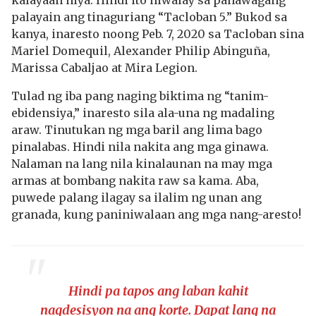
kalayaan niya. Hindi ito hiwalay sa panawagang
palayain ang tinaguriang “Tacloban 5.” Bukod sa
kanya, inaresto noong Peb. 7, 2020 sa Tacloban sina
Mariel Domequil, Alexander Philip Abinguña,
Marissa Cabaljao at Mira Legion.
Tulad ng iba pang naging biktima ng “tanim-
ebidensiya,” inaresto sila ala-una ng madaling
araw. Tinutukan ng mga baril ang lima bago
pinalabas. Hindi nila nakita ang mga ginawa.
Nalaman na lang nila kinalaunan na may mga
armas at bombang nakita raw sa kama. Aba,
puwede palang ilagay sa ilalim ng unan ang
granada, kung paniniwalaan ang mga nang-aresto!
Hindi pa tapos ang laban kahit
nagdesisyon na ang korte. Dapat lang na