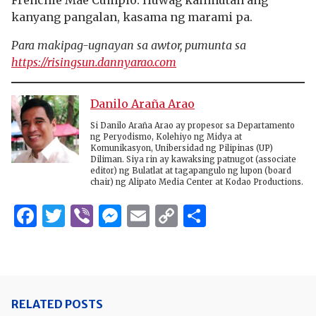
Frenchie Mae Cumpio. Huwag kalimutan ang
kanyang pangalan, kasama ng marami pa.
Para makipag-ugnayan sa awtor, pumunta sa
https://risingsun.dannyarao.com
Danilo Araña Arao
Si Danilo Araña Arao ay propesor sa Departamento
ng Peryodismo, Kolehiyo ng Midya at
Komunikasyon, Unibersidad ng Pilipinas (UP)
Diliman. Siya rin ay kawaksing patnugot (associate
editor) ng Bulatlat at tagapangulo ng lupon (board
chair) ng Alipato Media Center at Kodao Productions.
Facebook
Twitter
Viber
Messenger
Email
Copy
Share
Link
RELATED POSTS