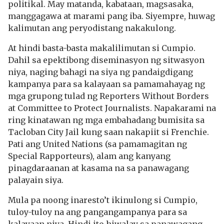
politikal. May matanda, kabataan, magsasaka,
manggagawa at marami pang iba. Siyempre, huwag
kalimutan ang peryodistang nakakulong.
At hindi basta-basta makalilimutan si Cumpio.
Dahil sa epektibong diseminasyon ng sitwasyon
niya, naging bahagi na siya ng pandaigdigang
kampanya para sa kalayaan sa pamamahayag ng
mga grupong tulad ng Reporters Without Borders
at Committee to Protect Journalists. Napakarami na
ring kinatawan ng mga embahadang bumisita sa
Tacloban City Jail kung saan nakapiit si Frenchie.
Pati ang United Nations (sa pamamagitan ng
Special Rapporteurs), alam ang kanyang
pinagdaraanan at kasama na sa panawagang
palayain siya.
Mula pa noong inaresto’t ikinulong si Cumpio,
tuloy-tuloy na ang pangangampanya para sa