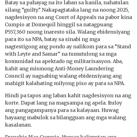
Batay sa pahayag na ito laban sa kanila, nahatulan
silang “guilty.” Nakapagtataka lang na noong 2025,
nagdesisyon na ang Court of Appeals na pabor kina
Cumpio at Domequil hinggil sa natagpuang
P557,360 noong inaresto sila. Walang ebidensiyang
para ito sa NPA, batay sa sinabi ng mga
nagtestigong ang pondo ay nalikom para sa “Stand
with Leyte and Samar” na tumutulong sa mga
komunidad na apektado ng militarisasyon. Aba,
kahit ang mismong Anti-Money Laundering
Council ay nagsabing walang ebidensiyang ang
mahigit kalahating milyong piso ay para sa NPA.
Hindi pa tapos ang laban kahit nagdesisyon na ang
korte. Dapat lang na magsampa ng apela. Ituloy
ang pangagampanya para sa kalayaan. Huwag
hayaang mabulok sa bilangguan ang mga walang
kasalanan.