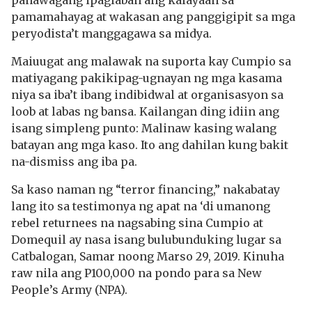
panawagang ipaglaban ang kalayaan sa
pamamahayag at wakasan ang panggigipit sa mga
peryodista’t manggagawa sa midya.
Maiuugat ang malawak na suporta kay Cumpio sa
matiyagang pakikipag-ugnayan ng mga kasama
niya sa iba’t ibang indibidwal at organisasyon sa
loob at labas ng bansa. Kailangan ding idiin ang
isang simpleng punto: Malinaw kasing walang
batayan ang mga kaso. Ito ang dahilan kung bakit
na-dismiss ang iba pa.
Sa kaso naman ng “terror financing,” nakabatay
lang ito sa testimonya ng apat na ‘di umanong
rebel returnees na nagsabing sina Cumpio at
Domequil ay nasa isang bulubunduking lugar sa
Catbalogan, Samar noong Marso 29, 2019. Kinuha
raw nila ang P100,000 na pondo para sa New
People’s Army (NPA).