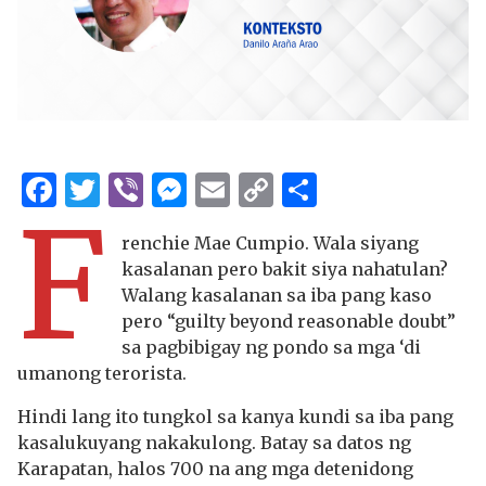
Facebook
Twitter
Viber
Messenger
Email
Copy
Share
F
Link
renchie Mae Cumpio. Wala siyang
kasalanan pero bakit siya nahatulan?
Walang kasalanan sa iba pang kaso
pero “guilty beyond reasonable doubt”
sa pagbibigay ng pondo sa mga ‘di
umanong terorista.
Hindi lang ito tungkol sa kanya kundi sa iba pang
kasalukuyang nakakulong. Batay sa datos ng
Karapatan, halos 700 na ang mga detenidong