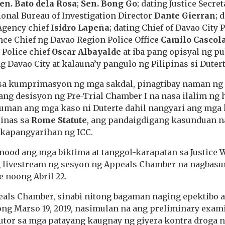
en. Bato dela Rosa
;
Sen. Bong Go
; dating Justice Secre
tional Bureau of Investigation Director
Dante Gierran
;
d
gency chief
Isidro Lapeña
; dating Chief of Davao City 
nce Chief ng Davao Region Police Office
Camilo Cascol
 Police chief
Oscar Albayalde
at iba pang opisyal ng p
 Davao City at kalauna’y pangulo ng Pilipinas si Dutert
sa kumprimasyon ng mga sakdal, pinagtibay naman ng
ng desisyon ng Pre-Trial Chamber I na nasa ilalim ng 
uman ang mga kaso ni Duterte dahil nangyari ang mga
pinas sa
Rome Statute
, ang pandaigdigang kasunduan na
kapangyarihan ng ICC.
od ang mga biktima at tanggol-karapatan sa Justice 
 livestream ng sesyon ng Appeals Chamber na nagbasur
 noong Abril 22.
eals Chamber, sinabi nitong bagaman naging epektibo 
ong Marso 19, 2019, nasimulan na ang preliminary exam
cutor sa mga patayang kaugnay ng giyera kontra droga 