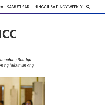
RA
SAMU’T SARI
HINGGIL SA PINOY WEEKLY
 ICC
Pangulong Rodrigo
yon ng hukuman ang