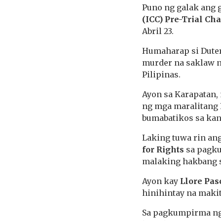
Puno ng galak ang
(ICC) Pre-Trial Ch
Abril 23.
Humaharap si Duter
murder na saklaw n
Pilipinas.
Ayon sa Karapatan, 
ng mga maralitang P
bumabatikos sa ka
Laking tuwa rin an
for Rights
sa pagku
malaking hakbang s
Ayon kay
Llore Pas
hinihintay na makit
Sa pagkumpirma ng 