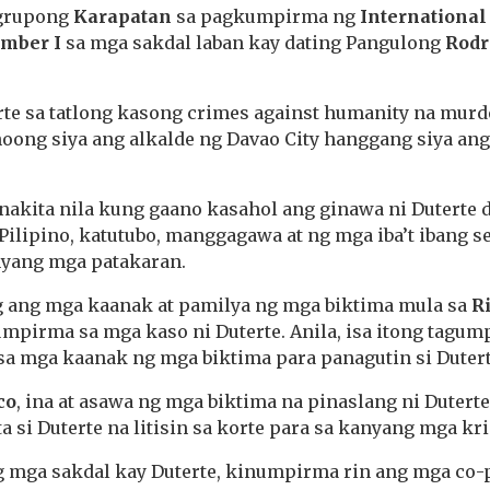
 grupong
Karapatan
sa pagkumpirma ng
International
amber I
sa mga sakdal laban kay dating Pangulong
Rodr
te sa tatlong kasong crimes against humanity na murd
oong siya ang alkalde ng Davao City hanggang siya an
nakita nila kung gaano kasahol ang ginawa ni Duterte 
ilipino, katutubo, manggagawa at ng mga iba’t ibang s
nyang mga patakaran.
g ang mga kaanak at pamilya ng mga biktima mula sa
Ri
mpirma sa mga kaso ni Duterte. Anila, isa itong tagum
a mga kaanak ng mga biktima para panagutin si Dutert
co
, ina at asawa ng mga biktima na pinaslang ni Dutert
a si Duterte na litisin sa korte para sa kanyang mga kr
mga sakdal kay Duterte, kinumpirma rin ang mga co-