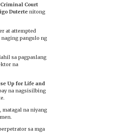
 Criminal Court
igo Duterte
nitong
er at attempted
g naging pangulo ng
dahil sa pagpaslang
ektor na
se Up for Life and
pay na nagsisilbing
e.
e, matagal na niyang
imen.
perpetrator sa mga