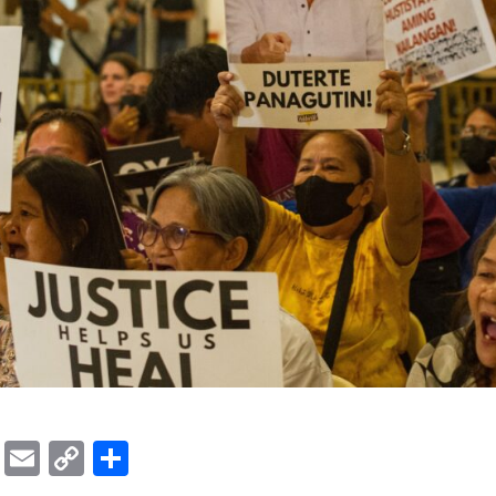
ok
er
ber
Messenger
Email
Copy
Share
Link