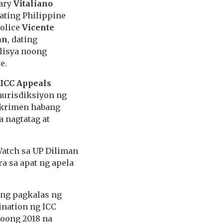
tary
Vitaliano
ating Philippine
Police
Vicente
an
, dating
ulisya noong
e.
ICC Appeals
hurisdiksiyon ng
 krimen habang
 nagtatag at
Watch sa UP Diliman
a sa apat ng apela
ang pagkalas ng
ination ng ICC
noong 2018 na