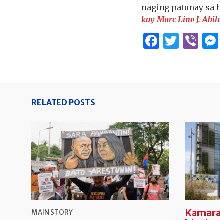
naging patunay sa 
kay Marc Lino J. Abil
Facebo
Twitt
Vi
RELATED POSTS
Kamaran
MAIN STORY