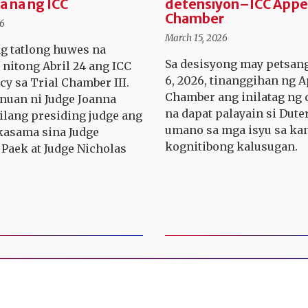
a na ng ICC
detensiyon–ICC Appe
Chamber
26
March 15, 2026
g tatlong huwes na
Sa desisyong may petsan
 nitong Abril 24 ang ICC
6, 2026, tinanggihan ng 
cy sa Trial Chamber III.
Chamber ang inilatag ng
uan ni Judge Joanna
na dapat palayain si Duter
ilang presiding judge ang
umano sa mga isyu sa ka
asama sina Judge
kognitibong kalusugan.
Paek at Judge Nicholas