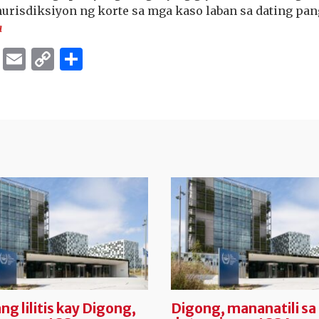
hurisdiksiyon ng korte sa mga kaso laban sa dating pan
a
ok
er
ber
Messenger
Email
Copy
Share
Link
g lilitis kay Digong,
Digong, mananatili sa