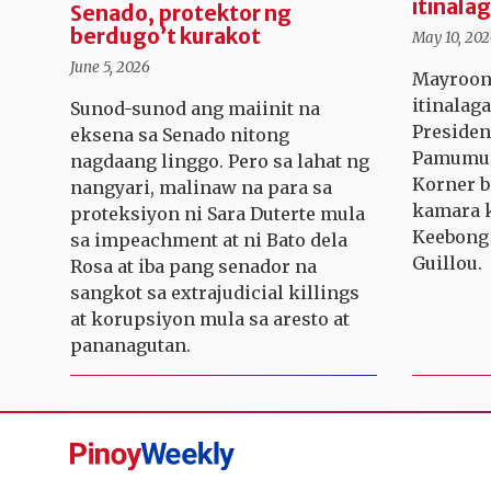
itinalag
Senado, protektor ng
berdugo’t kurakot
May 10, 20
June 5, 2026
Mayroon
itinalaga
Sunod-sunod ang maiinit na
Presiden
eksena sa Senado nitong
Pamumun
nagdaang linggo. Pero sa lahat ng
Korner b
nangyari, malinaw na para sa
kamara k
proteksiyon ni Sara Duterte mula
Keebong 
sa impeachment at ni Bato dela
Guillou.
Rosa at iba pang senador na
sangkot sa extrajudicial killings
at korupsiyon mula sa aresto at
pananagutan.
Pinoy