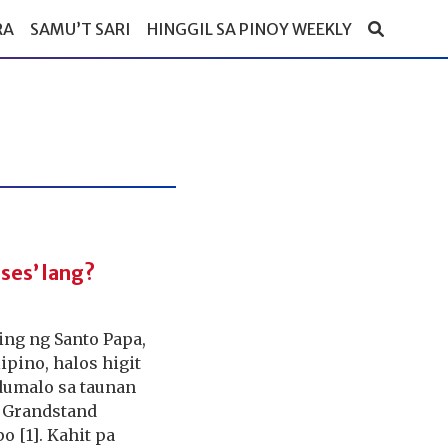
RA
SAMU’T SARI
HINGGIL SA PINOY WEEKLY
sses’ lang?
ing ng Santo Papa,
pino, halos higit
dumalo sa taunan
o Grandstand
 [1]. Kahit pa