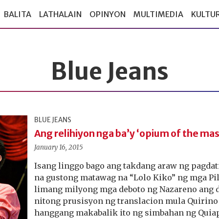
BALITA
LATHALAIN
OPINYON
MULTIMEDIA
KULTU
Blue Jeans
BLUE JEANS
Ang relihiyon nga ba’y ‘opium of the ma
January 16, 2015
Isang linggo bago ang takdang araw ng pagdat
na gustong matawag na “Lolo Kiko” ng mga Pili
limang milyong mga deboto ng Nazareno ang 
nitong prusisyon ng translacion mula Quirin
hanggang makabalik ito ng simbahan ng Quiapo