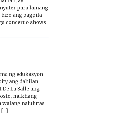
naman, ay
myuter para lamang
 biro ang pagpila
mga concert o shows
tema ng edukasyon
ity ang dahilan
 De La Salle ang
gosto, mukhang
 walang nalulutas
 […]