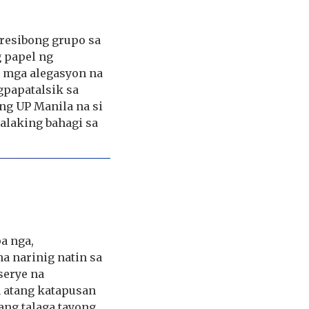
resibong grupo sa
g papel ng
 mga alegasyon na
gpapatalsik sa
ng UP Manila na si
alaking bahagi sa
pa nga,
a narinig natin sa
serye na
a atang katapusan
ang talaga tayong