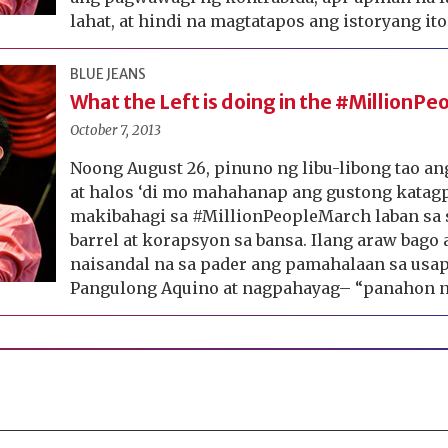
lahat, at hindi na magtatapos ang istoryang ito
BLUE JEANS
What the Left is doing in the #MillionP
October 7, 2013
Noong August 26, pinuno ng libu-libong tao an
at halos ‘di mo mahahanap ang gustong katag
makibahagi sa #MillionPeopleMarch laban sa 
barrel at korapsyon sa bansa. Ilang araw bago 
naisandal na sa pader ang pamahalaan sa usa
Pangulong Aquino at nagpahayag– “panahon n