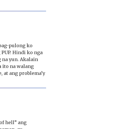
ipag-pulong ko
 PUP. Hindi ko nga
 na yun. Akalain
 ito na walang
e, at ang problema’y
f hell” ang