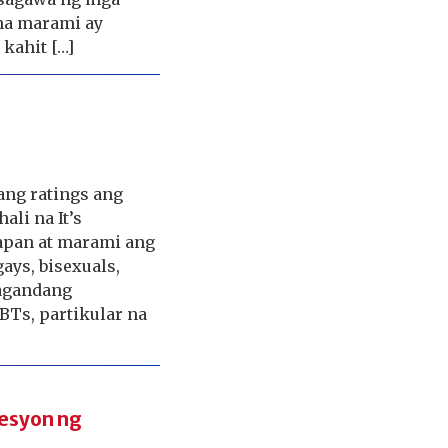
na marami ay
kahit […]
ang ratings ang
li na It’s
apan at marami ang
gays, bisexuals,
magandang
BTs, partikular na
resyon ng