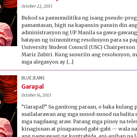
October 22, 2013
Bukod sa pamumulitika ng isang pseudo-prog
pamantasan, higit na kapansin-pansin din an
administrasyon ng UP Manila sa gawa-gawang
batayan ng isinumiteng resolusyon para sa pa
University Student Council (USC) Chairperson 
Mariz Zubiri. Kung susuriin ang resolusyon, m
mga alegasyon ay […]
BLUE JEANS
Garapal
October 14, 2013
“Garapal!” Sa ganitong paraan, o baka kulang 
mailalarawan ang mga sunod-sunod na balita n
mga nagdaang araw. Parang mga pinoy na tele
kinagisnan at pinapanood gabi-gabi — wala n
ang pagwawagi ng kontrabida, api-apihan na l