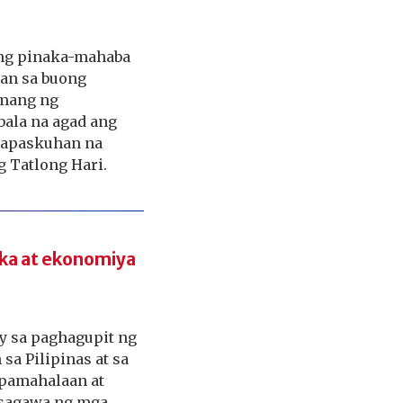
ang pinaka-mahaba
han sa buong
amang ng
bala na agad ang
 kapaskuhan na
 Tatlong Hari.
tika at ekonomiya
 sa paghagupit ng
a Pilipinas at sa
 pamahalaan at
asagawa ng mga