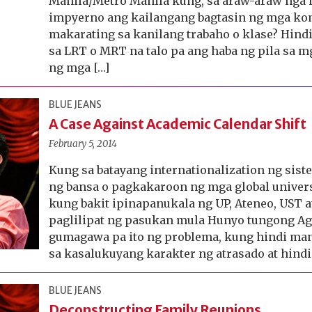
Manila/Metro Manila kung, sa araw-araw nga 
impyerno ang kailangang bagtasin ng mga ko
makarating sa kanilang trabaho o klase? Hindi
sa LRT o MRT na talo pa ang haba ng pila sa 
ng mga […]
BLUE JEANS
A Case Against Academic Calendar Shift
February 5, 2014
Kung sa batayang internationalization ng sis
ng bansa o pagkakaroon ng mga global univers
kung bakit ipinapanukala ng UP, Ateneo, UST at
paglilipat ng pasukan mula Hunyo tungong A
gumagawa pa ito ng problema, kung hindi man
sa kasalukuyang karakter ng atrasado at hindi
BLUE JEANS
Deconstructing Family Reunions