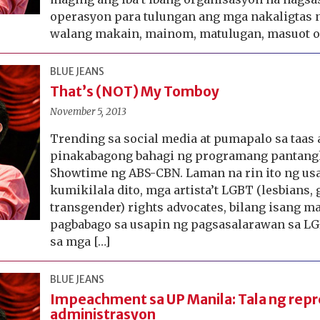
operasyon para tulungan ang mga nakaligtas 
walang makain, mainom, matulugan, masuot o 
BLUE JEANS
That’s (NOT) My Tomboy
November 5, 2013
Trending sa social media at pumapalo sa taas 
pinakabagong bahagi ng programang pantangha
Showtime ng ABS-CBN. Laman na rin ito ng us
kumikilala dito, mga artista’t LGBT (lesbians, 
transgender) rights advocates, bilang isang 
pagbabago sa usapin ng pagsasalarawan sa LG
sa mga […]
BLUE JEANS
Impeachment sa UP Manila: Tala ng rep
administrasyon