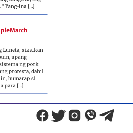
. “Tang-ina […]
eopleMarch
g Luneta, siksikan
puin, upang
sistema ng pork
ang protesta, dahil
pin, humarap si
a para […]