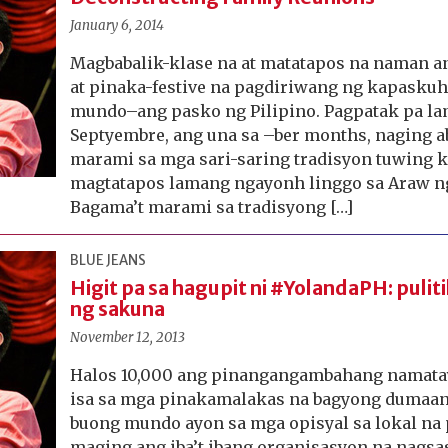
January 6, 2014
Magbabalik-klase na at matatapos na naman 
at pinaka-festive na pagdiriwang ng kapasku
mundo–ang pasko ng Pilipino. Pagpatak pa l
Septyembre, ang una sa –ber months, naging a
marami sa mga sari-saring tradisyon tuwing
magtatapos lamang ngayonh linggo sa Araw ng
Bagama’t marami sa tradisyong […]
BLUE JEANS
Higit pa sa hagupit ni #YolandaPH: puli
ng sakuna
November 12, 2013
Halos 10,000 ang pinangangambahang namatay
isa sa mga pinakamalakas na bagyong dumaan s
buong mundo ayon sa mga opisyal sa lokal na
maging ang iba’t ibang organisasyon na nags