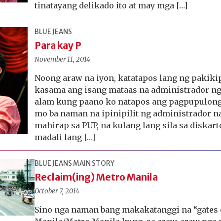
tinatayang delikado ito at may mga […]
BLUE JEANS
Para kay P
November 11, 2014
Noong araw na iyon, katatapos lang ng pakik
kasama ang isang mataas na administrador ng
alam kung paano ko natapos ang pagpupulong
mo ba naman na ipinipilit ng administrador na
mahirap sa PUP, na kulang lang sila sa diskart
madali lang […]
BLUE JEANS
MAIN STORY
Reclaim(ing) Metro Manila
October 7, 2014
Sino nga naman bang makakatanggi na “gates o