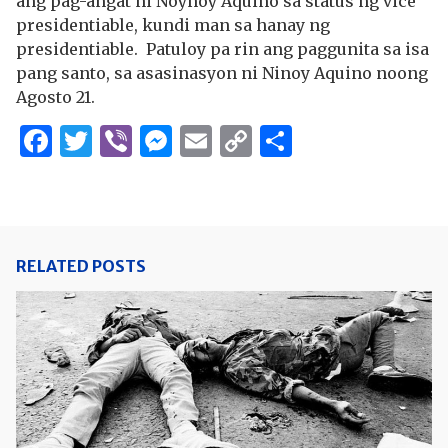
ang pag-angat ni Noynoy Aquino sa status ng vice
presidentiable, kundi man sa hanay ng
presidentiable. Patuloy pa rin ang paggunita sa isa
pang santo, sa asasinasyon ni Ninoy Aquino noong
Agosto 21.
Facebook
Twitter
Viber
Messenger
Email
Copy
Share
Link
RELATED POSTS