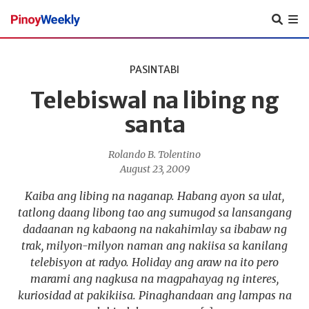
Pinoy
Weekly
PASINTABI
Telebiswal na libing ng
santa
Rolando B. Tolentino
August 23, 2009
Kaiba ang libing na naganap. Habang ayon sa ulat,
tatlong daang libong tao ang sumugod sa lansangang
dadaanan ng kabaong na nakahimlay sa ibabaw ng
trak, milyon-milyon naman ang nakiisa sa kanilang
telebisyon at radyo. Holiday ang araw na ito pero
marami ang nagkusa na magpahayag ng interes,
kuriosidad at pakikiisa. Pinaghandaan ang lampas na