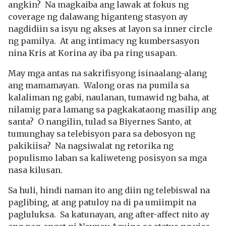
angkin? Na magkaiba ang lawak at fokus ng
coverage ng dalawang higanteng stasyon ay
nagdidiin sa isyu ng akses at layon sa inner circle
ng pamilya. At ang intimacy ng kumbersasyon
nina Kris at Korina ay iba pa ring usapan.
May mga antas na sakrifisyong isinaalang-alang
ang mamamayan. Walong oras na pumila sa
kalaliman ng gabi, naulanan, tumawid ng baha, at
nilamig para lamang sa pagkakataong masilip ang
santa? O nangilin, tulad sa Biyernes Santo, at
tumunghay sa telebisyon para sa debosyon ng
pakikiisa? Na nagsiwalat ng retorika ng
populismo laban sa kaliweteng posisyon sa mga
nasa kilusan.
Sa huli, hindi naman ito ang diin ng telebiswal na
paglibing, at ang patuloy na di pa umiimpit na
pagluluksa. Sa katunayan, ang after-affect nito ay