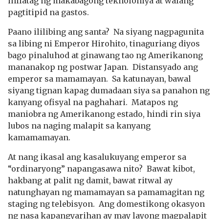
inilatag ng makabagong teknolohiya at walang
pagtitipid na gastos.
Paano ililibing ang santa? Na siyang nagpagunita
sa libing ni Emperor Hirohito, tinaguriang diyos
bago pinaluhod at ginawang tao ng Amerikanong
mananakop ng postwar Japan. Distansyado ang
emperor sa mamamayan. Sa katunayan, bawal
siyang tignan kapag dumadaan siya sa panahon ng
kanyang ofisyal na paghahari. Matapos ng
maniobra ng Amerikanong estado, hindi rin siya
lubos na naging malapit sa kanyang
kamamamayan.
At nang ikasal ang kasalukuyang emperor sa
“ordinaryong” napangasawa nito? Bawat kibot,
hakbang at palit ng damit, bawat ritwal ay
natunghayan ng mamamayan sa pamamagitan ng
staging ng telebisyon. Ang domestikong okasyon
ng nasa kapangyarihan ay may layong magpalapit