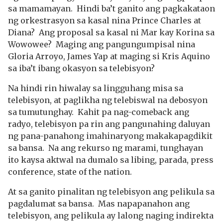
sa mamamayan. Hindi ba’t ganito ang pagkakataon
ng orkestrasyon sa kasal nina Prince Charles at
Diana? Ang proposal sa kasal ni Mar kay Korina sa
Wowowee? Maging ang pangungumpisal nina
Gloria Arroyo, James Yap at maging si Kris Aquino
sa iba’t ibang okasyon sa telebisyon?
Na hindi rin hiwalay sa lingguhang misa sa
telebisyon, at paglikha ng telebiswal na debosyon
sa tumutunghay. Kahit pa nag-comeback ang
radyo, telebisyon pa rin ang pangunahing daluyan
ng pana-panahong imahinaryong makakapagdikit
sa bansa. Na ang rekurso ng marami, tunghayan
ito kaysa aktwal na dumalo sa libing, parada, press
conference, state of the nation.
At sa ganito pinalitan ng telebisyon ang pelikula sa
pagdalumat sa bansa. Mas napapanahon ang
telebisyon, ang pelikula ay lalong naging indirekta