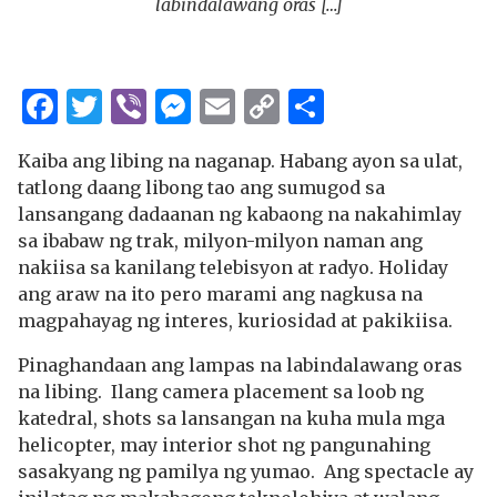
labindalawang oras […]
Facebook
Twitter
Viber
Messenger
Email
Copy
Share
Link
Kaiba ang libing na naganap. Habang ayon sa ulat,
tatlong daang libong tao ang sumugod sa
lansangang dadaanan ng kabaong na nakahimlay
sa ibabaw ng trak, milyon-milyon naman ang
nakiisa sa kanilang telebisyon at radyo. Holiday
ang araw na ito pero marami ang nagkusa na
magpahayag ng interes, kuriosidad at pakikiisa.
Pinaghandaan ang lampas na labindalawang oras
na libing. Ilang camera placement sa loob ng
katedral, shots sa lansangan na kuha mula mga
helicopter, may interior shot ng pangunahing
sasakyang ng pamilya ng yumao. Ang spectacle ay