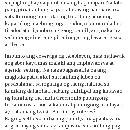
sa pagtunghay sa pambansang kaganapan. Na lalo
pang pinailanlang sa pagtalakay ng pambansa sa
subalternong identidad ng baklitang bunsong
kapatid ng machong mga tirador, o komunidad ng
tirador at miyembro ng gang, pamilyang nakatira
sa lumang sinehang pinaiinugan ng bayarang sex,
at iba pa.
Impunto ang coverage ng telebisyon, mas malawak
ang abot kaya mas malaki ang impluwensya at
agenda-setting. Na nakapagsasalita pa ang
magkakapatid ukol sa kanilang lubos na
pasasalamat sa mga liga ng taong nakiisa sa
kanilang dalamhati habang inililipat ang katawan
ng kanilang ina mula Greenhills patungong
Intramuros, at mula katedral patungong himlayan,
ay kakaibang twist. Bakit may interes?
Naging selfless na ba ang pamilya, nagpaubaya na
ang buhay ng santa ay lampas na sa kanilang pag-