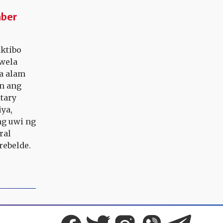
ber
aktibo
kwela
ya alam
n ang
tary
iya,
ng uwi ng
ral
rebelde.