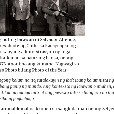
 huling larawan ni Salvador Allende,
residente ng Chile, sa kasagsagan ng
sa kanyang administrasyon ng mga
a-kanan sa naturang bansa, noong
 1973. Anonimo ang kumuha. Nagwagi sa
ss Photo bilang Photo of the Year.
gong kolum na ito, tatalakayin ng iba’t ibang kolumnista n
ibang panig ng mundo: Ang konteksto ng larawan o imahen,
politikal na halaga nito, at ang puwesto nito sa hangarin n
sibong pagbabago.
arumaldumal na krimen sa sangkatauhan noong Setyemb