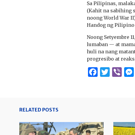
Sa Pilipinas, mala
(Kahit na sabihing
noong World War II)
Handog ng Pilipin
Noong Setyembre 11
lumaban — at mamat
huli na nang matan
progresibo at reak
Facebo
Twitt
Vi
RELATED POSTS