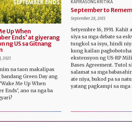
KAPIRASONG KRITIKA
September to Remem
September 28, 2011
Setyembre 16, 1991. Kahit 
Me Up When
siya sa mga debate sa es
er Ends’ at giyerang
n ng US sa Gitnang
tungkol sa isyu, hindi ni
n
kung kailan pagbobotoha
ekstensyon ng US-RP Mili
, 2021
Bases Agreement. Tutol s
nim na taon makalipas
salamat sa mga babasahi
g bandang Green Day ang
ate niya, bukod pa sa natu
 ‘Wake Me Up When
yatang pagkampi sa mga 
r Ends’, ano na nga ba
yari?