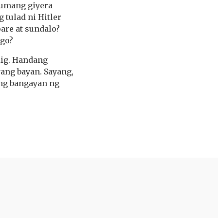
numang giyera
tulad ni Hitler
are at sundalo?
ago?
dig. Handang
ang bayan. Sayang,
ng bangayan ng