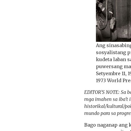
Ang sinasabing
sosyalistang p
kudeta laban 
puwersang mak
Setyembre 11,
1973 World Pre
EDITOR’S NOTE: Sa ba
mga imahen sa iba’t 
historikal/kultural/
mundo para sa progre
Bago naganap ang k