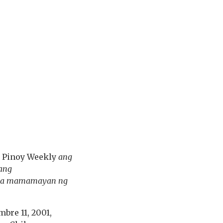
g
Pinoy Weekly
ang
 ang
g mga mamamayan ng
re 11, 2001,