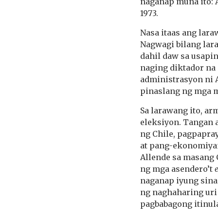
naganap muna ito:
1973.
Nasa itaas ang lara
Nagwagi bilang lara
dahil daw sa usapi
naging diktador na
administrasyon ni A
pinaslang ng mga m
Sa larawang ito, ar
eleksiyon. Tangan 
ng Chile, pagpapra
at pang-ekonomiyan
Allende sa masang 
ng mga asendero’t
e
naganap iyung sina
ng naghaharing uri
pagbabagong itinula