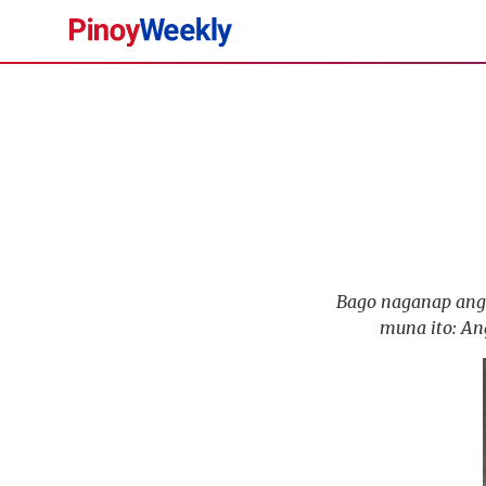
Pinoy
Weekly
Bago naganap ang 
muna ito: An