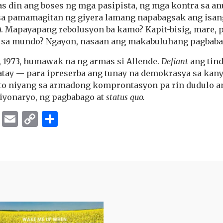
kas din ang boses ng mga pasipista, ng mga kontra sa a
 sa pamamagitan ng giyera lamang napabagsak ang isang 
. Mapayapang rebolusyon ba kamo? Kapit-bisig, mare, p
o sa mundo? Ngayon, nasaan ang makabuluhang pagbab
, 1973, humawak na ng armas si Allende.
Defiant
ang tin
ay — para ipreserba ang tunay na demokrasya sa kany
to niyang sa armadong komprontasyon pa rin dudulo a
siyonaryo, ng pagbabago at
status quo.
ok
er
ber
Messenger
Email
Copy
Share
Link