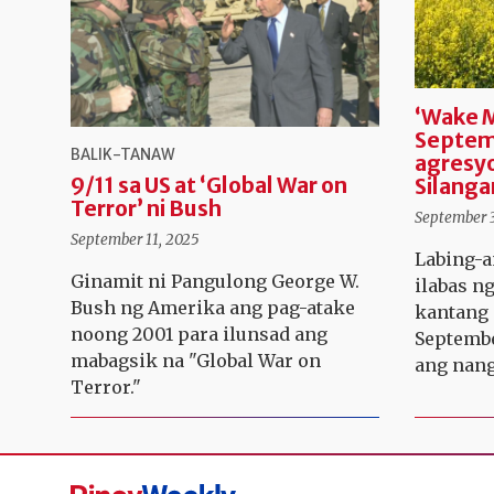
‘Wake 
Septemb
BALIK-TANAW
agresyo
9/11 sa US at ‘Global War on
Silanga
Terror’ ni Bush
September 3
September 11, 2025
Labing-a
Ginamit ni Pangulong George W.
ilabas n
Bush ng Amerika ang pag-atake
kantang
noong 2001 para ilunsad ang
Septembe
mabagsik na "Global War on
ang nang
Terror."