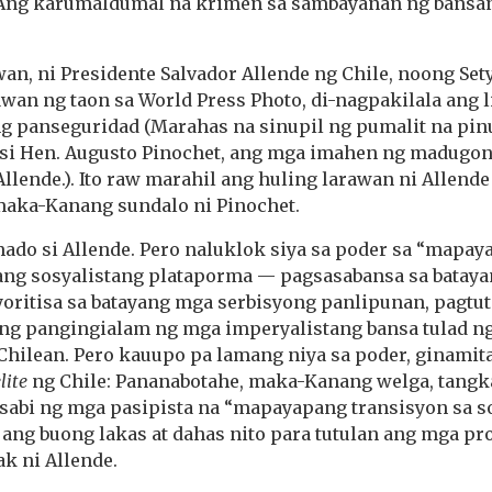
 Ang karumaldumal na krimen sa sambayanan ng bansan
wan, ni Presidente Salvador Allende ng Chile, noong Sety
wan ng taon sa World Press Photo, di-nagpakilala ang li
ng panseguridad (Marahas na sinupil ng pumalit na pin
 si Hen. Augusto Pinochet, ang mga imahen ng madugon
llende.). Ito raw marahil ang huling larawan ni Allende
aka-Kanang sundalo ni Pinochet.
mado si Allende. Pero naluklok siya sa poder sa “mapay
ang sosyalistang plataporma — pagsasabansa sa bataya
yoritisa sa batayang mga serbisyong panlipunan, pagtut
g pangingialam ng mga imperyalistang bansa tulad ng
Chilean. Pero kauupo pa lamang niya sa poder, ginamita
lite
ng Chile: Pananabotahe, maka-Kanang welga, tangk
sabi ng mga pasipista na “mapayapang transisyon sa s
 ang buong lakas at dahas nito para tutulan ang mga p
k ni Allende.