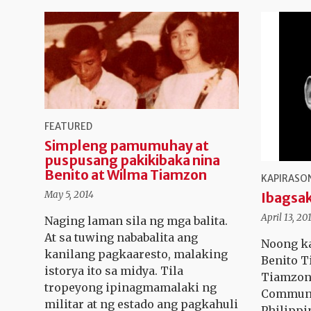
FEATURED
Simpleng pamumuhay at
puspusang pakikibaka nina
Benito at Wilma Tiamzon
KAPIRASON
May 5, 2014
Ibagsak
April 13, 20
Naging laman sila ng mga balita.
At sa tuwing nababalita ang
Noong ka
kanilang pagkaaresto, malaking
Benito T
istorya ito sa midya. Tila
Tiamzon,
tropeyong ipinagmamalaki ng
Communis
militar at ng estado ang pagkahuli
Philippi