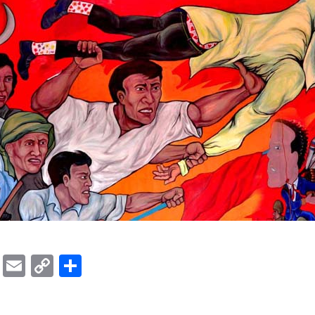
ok
er
ber
Messenger
Email
Copy
Share
Link