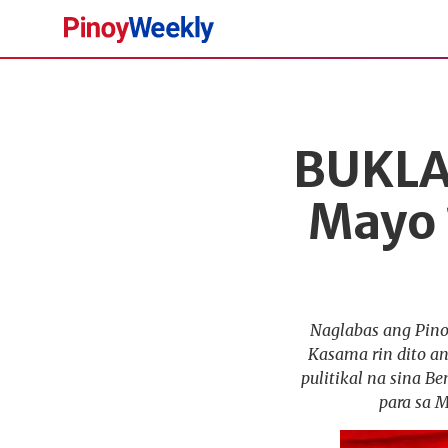
Pinoy
Weekly
BUKLAT
Mayo 
Naglabas ang Pino
Kasama rin dito a
pulitikal na sina 
para sa 