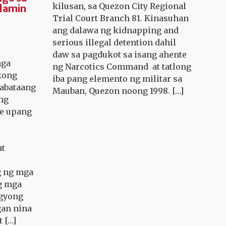
kilusan, sa Quezon City Regional
alamin
Trial Court Branch 81. Kinasuhan
ang dalawa ng kidnapping and
serious illegal detention dahil
daw sa pagdukot sa isang ahente
mga
ng Narcotics Command at tatlong
kong
iba pang elemento ng militar sa
kabataang
Mauban, Quezon noong 1998. […]
ng
te upang
at
g ng mga
g mga
agyong
gan nina
 […]