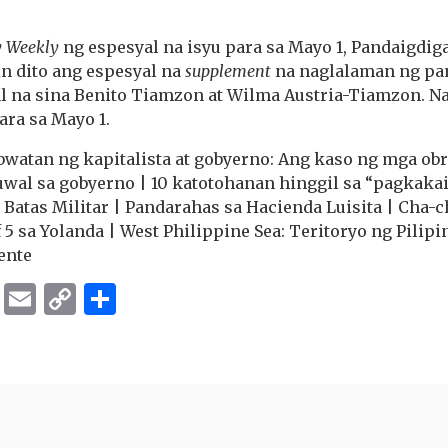
y Weekly
ng espesyal na isyu para sa Mayo 1, Pandaigdi
n dito ang espesyal na
supplement
na naglalaman ng pa
al na sina Benito Tiamzon at Wilma Austria-Tiamzon. N
ara sa Mayo 1.
watan ng kapitalista at gobyerno: Ang kaso ng mga obr
uwal sa gobyerno | 10 katotohanan hinggil sa “pagkaka
Batas Militar | Pandarahas sa Hacienda Luisita | Cha-ch
 5 sa Yolanda | West Philippine Sea: Teritoryo ng Pilipi
ente
ok
er
ber
Messenger
Email
Copy
Share
Link