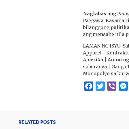
Naglabas
ang
Pino
Paggawa. Kasama ri
bilanggong pulitik
ang mensahe nila p
LAMAN NG ISYU: Sab
Apparel | Kontrakt
Amerika | Anino ng 
soberanya | Gang of
Monopolyo sa kury
Facebo
Twitt
Vi
RELATED POSTS