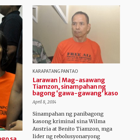
KARAPATANG PANTAO
Larawan | Mag-asawang
Tiamzon, sinampahan ng
bagong ‘gawa-gawang’ kaso
April 8, 2014
Sinampahan ng panibagong
kasong kriminal sina Wilma
Austria at Benito Tiamzon, mga
lider ng rebolusyonaryong
ngo sa