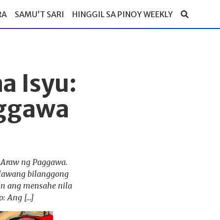
RA
SAMU’T SARI
HINGGIL SA PINOY WEEKLY
a Isyu:
aggawa
g Araw ng Paggawa.
alawang bilanggong
in ang mensahe nila
: Ang […]