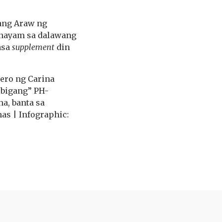
gang Araw ng
nayam sa dalawang
asa
supplement
din
ero ng Carina
ibigang” PH-
a, banta sa
nas | Infographic: