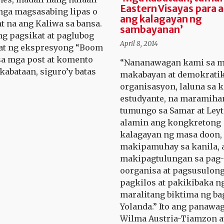
Eastern Visayas para 
ga magsasabing lipas o
ang kalagayan ng
nt na ang Kaliwa sa bansa.
sambayanan’
ng pagsikat at paglubog
April 8, 2014
at ng ekspresyong “Boom
sa mga post at komento
“Nananawagan kami sa 
kabataan, siguro’y batas
makabayan at demokrati
organisasyon, laluna sa 
estudyante, na maramiha
tumungo sa Samar at Ley
alamin ang kongkretong
kalagayan ng masa doon,
makipamuhay sa kanila, 
makipagtulungan sa pag-
oorganisa at pagsusulon
pagkilos at pakikibaka n
maralitang biktima ng b
Yolanda.” Ito ang panawa
Wilma Austria-Tiamzon at