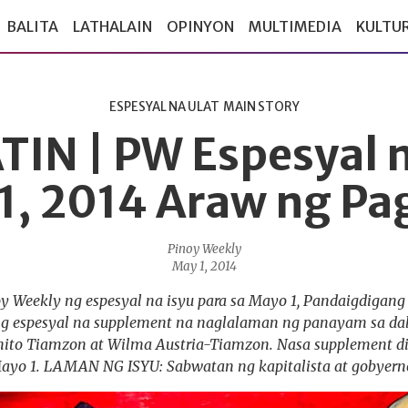
BALITA
LATHALAIN
OPINYON
MULTIMEDIA
KULTU
ESPESYAL NA ULAT
MAIN STORY
IN | PW Espesyal n
1, 2014 Araw ng P
Pinoy Weekly
May 1, 2014
y Weekly ng espesyal na isyu para sa Mayo 1, Pandaigdigan
ng espesyal na supplement na naglalaman ng panayam sa d
Benito Tiamzon at Wilma Austria-Tiamzon. Nasa supplement d
Mayo 1. LAMAN NG ISYU: Sabwatan ng kapitalista at gobyerno