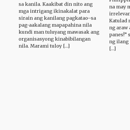
sa kanila. Kaakibat din nito ang
na may m
mga intrigang ikinakalat para
irreleva
sirain ang kanilang pagkatao–sa
Katulad 
pag-aakalang mapapahina nila
ng araw 
kundi man tuluyang mawasak ang
panes!” 
organisasyong kinabibilangan
ng ilang 
nila. Marami tuloy […]
[…]