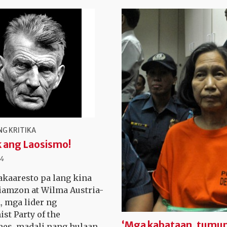
G KRITIKA
 ang Laosismo!
14
kaaresto pa lang kina
iamzon at Wilma Austria-
 mga lider ng
t Party of the
‘Mga kabataan, tumu
nes, madali nang hulaan