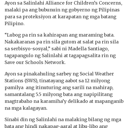
Ayon sa Salinlahi Alliance for Children’s Concerns,
malaki pa ang bubunuin ng gobyerno ng Pilipinas
para sa proteksiyon at karapatan ng mga batang
Pilipino.
“Lubog pa rin sa kahirapan ang maraming bata.
Nakakaranas pa rin sila gutom at salat pa rin sila
sa serbisyo-sosyal,” sabi ni Madella Santiago,
tagapangulo ng Salinlahi at tagapagsalita rin ng
Save our Schools Network.
Ayon sa pinakahuling sarbey ng Social Weather
Stations (SWS), tinatayang aabot sa 12 milyong
pamilya ang itinuturing ang sarili na mahirap,
samantalang 5.5 milyong bata ang napipilitang
magtrabaho na karamiha’y delikado at mapanganib
na mga kalagayan.
Sinabi din ng Salinlahi na malaking bilang ng mga
bata ang hindi nakapag-aaral at libu-libo ang