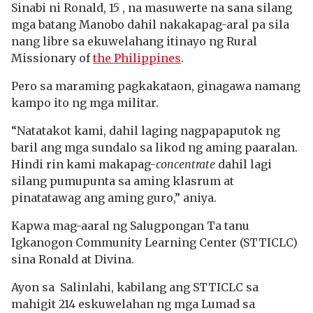
Sinabi ni Ronald, 15 , na masuwerte na sana silang
mga batang Manobo dahil nakakapag-aral pa sila
nang libre sa ekuwelahang itinayo ng Rural
Missionary of
the Philippines
.
Pero sa maraming pagkakataon, ginagawa namang
kampo ito ng mga militar.
“Natatakot kami, dahil laging nagpapaputok ng
baril ang mga sundalo sa likod ng aming paaralan.
Hindi rin kami makapag-
concentrate
dahil lagi
silang pumupunta sa aming klasrum at
pinatatawag ang aming guro,” aniya.
Kapwa mag-aaral ng Salugpongan Ta tanu
Igkanogon Community Learning Center (STTICLC)
sina Ronald at Divina.
Ayon sa Salinlahi, kabilang ang STTICLC sa
mahigit 214 eskuwelahan ng mga Lumad sa