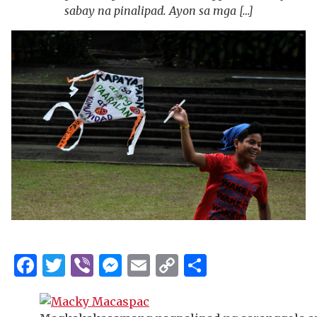
sabay na pinalipad. Ayon sa mga […]
Facebook
Twitter
Viber
Messenger
Email
Copy
Share
Link