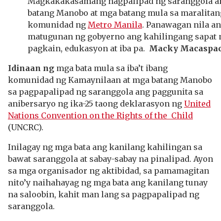
Magkakakasamang nagpalipad ng saranggola a
batang Manobo at mga batang mula sa maralita
komunidad ng
Metro Manila
. Panawagan nila a
matugunan ng gobyerno ang kahilingang sapat 
pagkain, edukasyon at iba pa.
Macky Macaspa
Idinaan ng
mga bata mula sa iba’t ibang
komunidad ng Kamaynilaan at mga batang Manobo
sa pagpapalipad ng saranggola ang paggunita sa
anibersaryo ng ika-25 taong deklarasyon ng
United
Nations Convention on the Rights of the Child
(UNCRC).
Inilagay ng mga bata ang kanilang kahilingan sa
bawat saranggola at sabay-sabay na pinalipad. Ayon
sa mga organisador ng aktibidad, sa pamamagitan
nito’y naihahayag ng mga bata ang kanilang tunay
na saloobin, kahit man lang sa pagpapalipad ng
saranggola.