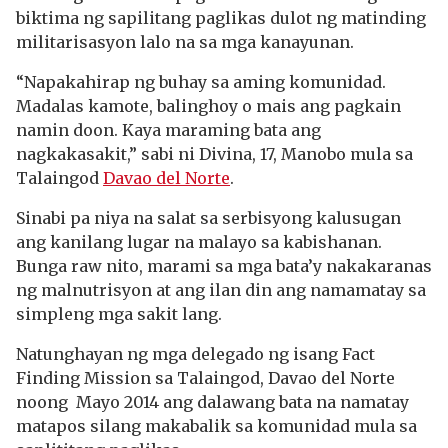
biktima ng sapilitang paglikas dulot ng matinding
militarisasyon lalo na sa mga kanayunan.
“Napakahirap ng buhay sa aming komunidad.
Madalas kamote, balinghoy o mais ang pagkain
namin doon. Kaya maraming bata ang
nagkakasakit,” sabi ni Divina, 17, Manobo mula sa
Talaingod
Davao del Norte
.
Sinabi pa niya na salat sa serbisyong kalusugan
ang kanilang lugar na malayo sa kabishanan.
Bunga raw nito, marami sa mga bata’y nakakaranas
ng malnutrisyon at ang ilan din ang namamatay sa
simpleng mga sakit lang.
Natunghayan ng mga delegado ng isang Fact
Finding Mission sa Talaingod, Davao del Norte
noong Mayo 2014 ang dalawang bata na namatay
matapos silang makabalik sa komunidad mula sa