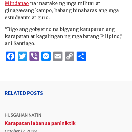
Mindanao
na inaatake ng mga militar at
ginagawang kampo, habang hinaharas ang mga
estudyante at guro.
“Bigo ang gobyerno na bigyang katuparan ang
karapatan at kagalingan ng mga batang Pilipino,”
ani Santiago.
Facebook
Twitter
Viber
Messenger
Email
Copy
Share
Link
RELATED POSTS
HUSGAHAN NATIN
Karapatan laban sa paniniktik
October 12, 2009