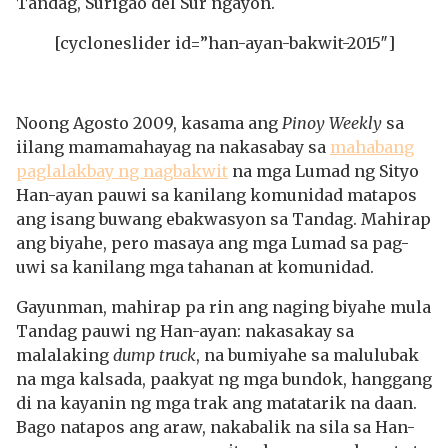
Tandag, Surigao del Sur ngayon.
[cycloneslider id=”han-ayan-bakwit-2015″]
N
oong Agosto 2009, kasama ang
Pinoy Weekly
sa
iilang mamamahayag na nakasabay sa
mahabang
paglalakbay ng nagbakwit
na mga Lumad ng Sityo
Han-ayan pauwi sa kanilang komunidad matapos
ang isang buwang ebakwasyon sa Tandag. Mahirap
ang biyahe, pero masaya ang mga Lumad sa pag-
uwi sa kanilang mga tahanan at komunidad.
Gayunman, mahirap pa rin ang naging biyahe mula
Tandag pauwi ng Han-ayan: nakasakay sa
malalaking
dump truck
, na bumiyahe sa malulubak
na mga kalsada, paakyat ng mga bundok, hanggang
di na kayanin ng mga trak ang matatarik na daan.
Bago natapos ang araw, nakabalik na sila sa Han-