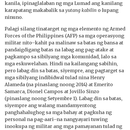
kanila, ipinaglalaban ng mga Lumad ang kanilang
karapatang makabalik sa
yutang kabilin
o lupang
ninuno.
Palagi silang tinatarget ng mga elemento ng Armed
Forces of the Philippines (AFP) sa mga operasyong
militar nito–kahit pa malinaw sa batas ng bansa at
pandaigdigang batas na labag ang pag-atake at
pagkampo sa sibilyang mga komunidad, lalo sa
mga eskuwelahan. Hindi na kailangang sabihin,
pero labag din sa batas, siyempre, ang pagtarget sa
mga sibilyang indibidwal tulad nina Henry
Alameda (na pinaslang noong 2014) at Emerito
Samarca, Dionel Campos at Jovillo Sinzo
(pinaslang noong Setyembre 1). Labag din sa batas,
siyempre ang walang mandamyentong
panghahalughog sa mga bahay at pagkuha ng
personal na pag-aari–na nangyayari tuwing
inookupa ng militar ang mga pamayanan tulad ng