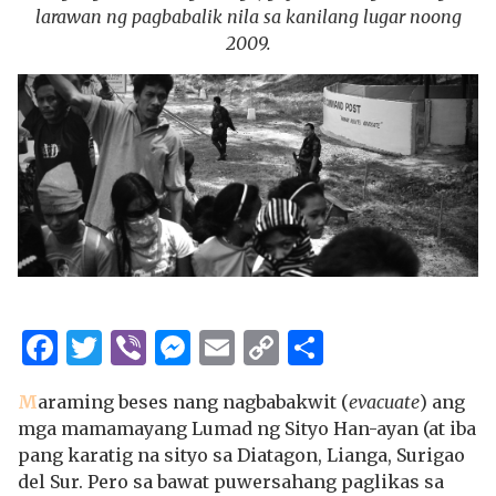
larawan ng pagbabalik nila sa kanilang lugar noong
2009.
Facebook
Twitter
Viber
Messenger
Email
Copy
Share
Link
M
araming beses nang nagbabakwit (
evacuate
) ang
mga mamamayang Lumad ng Sityo Han-ayan (at iba
pang karatig na sityo sa Diatagon, Lianga, Surigao
del Sur. Pero sa bawat puwersahang paglikas sa