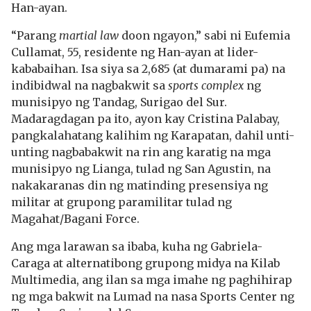
Han-ayan.
“Parang
martial law
doon ngayon,” sabi ni Eufemia
Cullamat, 55, residente ng Han-ayan at lider-
kababaihan. Isa siya sa 2,685 (at dumarami pa) na
indibidwal na nagbakwit sa
sports complex
ng
munisipyo ng Tandag, Surigao del Sur.
Madaragdagan pa ito, ayon kay Cristina Palabay,
pangkalahatang kalihim ng Karapatan, dahil unti-
unting nagbabakwit na rin ang karatig na mga
munisipyo ng Lianga, tulad ng San Agustin, na
nakakaranas din ng matinding presensiya ng
militar at grupong paramilitar tulad ng
Magahat/Bagani Force.
Ang mga larawan sa ibaba, kuha ng Gabriela-
Caraga at alternatibong grupong midya na Kilab
Multimedia, ang ilan sa mga imahe ng paghihirap
ng mga bakwit na Lumad na nasa Sports Center ng