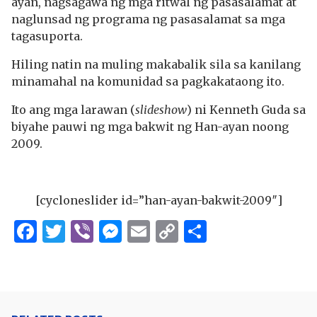
ayan, nagsagawa ng mga ritwal ng pasasalamat at
naglunsad ng programa ng pasasalamat sa mga
tagasuporta.
Hiling natin na muling makabalik sila sa kanilang
minamahal na komunidad sa pagkakataong ito.
Ito ang mga larawan (
slideshow
) ni Kenneth Guda sa
biyahe pauwi ng mga bakwit ng Han-ayan noong
2009.
[cycloneslider id=”han-ayan-bakwit-2009″]
Facebook
Twitter
Viber
Messenger
Email
Copy
Share
Link