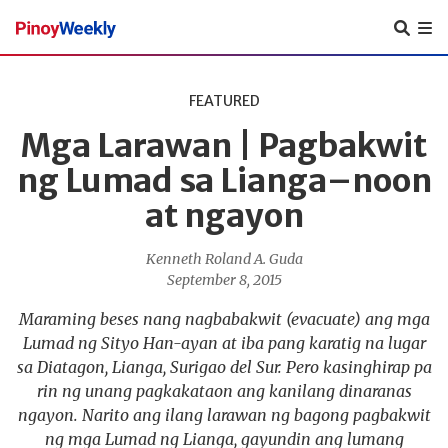
Pinoy
Weekly
FEATURED
Mga Larawan | Pagbakwit
ng Lumad sa Lianga–noon
at ngayon
Kenneth Roland A. Guda
September 8, 2015
Maraming beses nang nagbabakwit (evacuate) ang mga
Lumad ng Sityo Han-ayan at iba pang karatig na lugar
sa Diatagon, Lianga, Surigao del Sur. Pero kasinghirap pa
rin ng unang pagkakataon ang kanilang dinaranas
ngayon. Narito ang ilang larawan ng bagong pagbakwit
ng mga Lumad ng Lianga, gayundin ang lumang