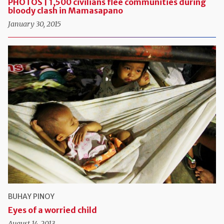
PHOTOS | 1,500 civilians flee communities during
bloody clash in Mamasapano
January 30, 2015
BUHAY PINOY
Eyes of a worried child
August 14, 2013