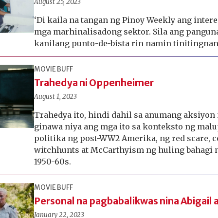
August 25, 2023
‘Di kaila na tangan ng Pinoy Weekly ang intere
mga marhinalisadong sektor. Sila ang pangun
kanilang punto-de-bista rin namin tinitingnan
MOVIE BUFF
Trahedya ni Oppenheimer
August 1, 2023
Trahedya ito, hindi dahil sa anumang aksiyon 
ginawa niya ang mga ito sa konteksto ng malu
politika ng post-WW2 Amerika, ng red scare,
witchhunts at McCarthyism ng huling bahagi 
1950-60s.
MOVIE BUFF
Personal na pagbabalikwas nina Abigail 
January 22, 2023