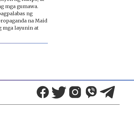
ang mga gumawa.
pagpalabas ng
propaganda na Maid
 mga layunin at