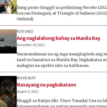
Ilang punto hinggil sa pelikulang Nocebo (2022
Lorcan Finnegan), at Triangle of Sadness (2022
Ostlund).
FEATURED
Ang naglalahong buhay sa Manila Bay
November 30, 2022
Nararamdaman na ng mga mangingisda ang m
land reclamation sa Manila Bay. Nagkakaisa a
malagim na epekto nito sa kalikasan.
MOVIE BUFF
Nasayang na pagkakataon
August 8, 2022
Hinggil sa Katips (dir. Vince Tanada) Una sa la
ipinagpapalagay na nating maganda ang intens