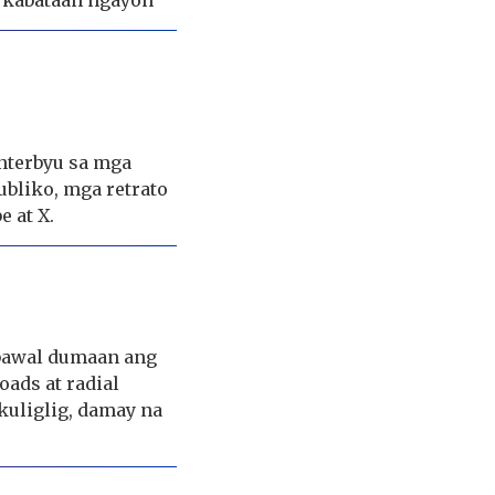
a kabataan ngayon
nterbyu sa mga
ubliko, mga retrato
e at X.
bawal dumaan ang
oads at radial
 kuliglig, damay na