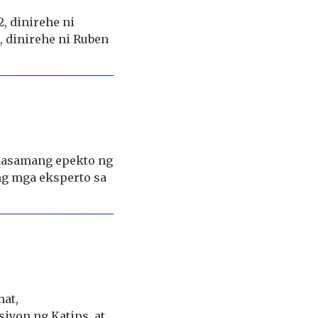
, dinirehe ni
, dinirehe ni Ruben
asamang epekto ng
ng mga eksperto sa
hat,
iyon ng Katips, at