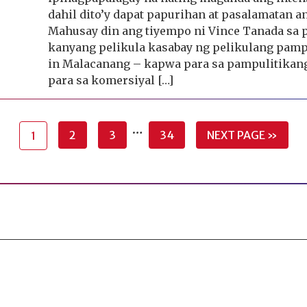
dahil dito’y dapat papurihan at pasalamatan 
Mahusay din ang tiyempo ni Vince Tanada sa 
kanyang pelikula kasabay ng pelikulang pam
in Malacanang – kapwa para sa pampulitikang
para sa komersiyal […]
…
2
3
34
NEXT PAGE »
1