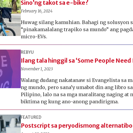
Sino’ng takot sa e-bike?
February 16, 2024
Huwag silang kamuhian. Bahagi ng solusyon s
“pinakamalalang trapiko sa mundo” ang pagda
micro-EVs.
REBYU
Ilang tala hinggil sa ‘Some People Need K
November 1, 2023
Walang dudang nakatanaw si Evangelista sa 
ng mundo, pero sana’y umabot din ang libro 
Pilipino, lalo na sa mga maralitang naging at n
biktima ng kung ano-anong pandirigma.
FEATURED
Postscript sa peryodismong alternatibo