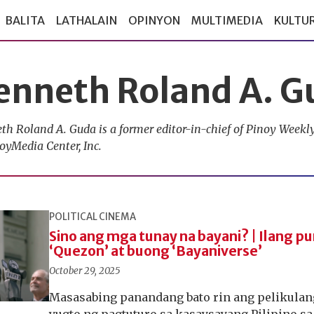
BALITA
LATHALAIN
OPINYON
MULTIMEDIA
KULTU
enneth Roland A. G
th Roland A. Guda is a former editor-in-chief of Pinoy Week
oyMedia Center, Inc.
POLITICAL CINEMA
Sino ang mga tunay na bayani? | Ilang pu
‘Quezon’ at buong ‘Bayaniverse’
October 29, 2025
Masasabing panandang bato rin ang pelikulan