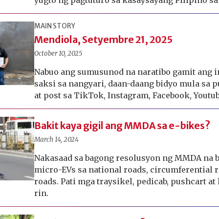
yugto ng pagtuturo sa kasaysayang Pilipino s
MAIN STORY
Mendiola, Setyembre 21, 2025
October 10, 2025
Nabuo ang sumusunod na naratibo gamit ang i
saksi sa nangyari, daan-daang bidyo mula sa p
at post sa TikTok, Instagram, Facebook, Youtub
Bakit kaya gigil ang MMDA sa e-bikes?
March 14, 2024
Nakasaad sa bagong resolusyon ng MMDA na 
micro-EVs sa national roads, circumferential r
roads. Pati mga traysikel, pedicab, pushcart at
rin.