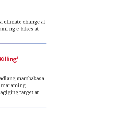
a climate change at
mi ng e-bikes at
illing’
madlang mambabasa
sa maraming
agiging target at