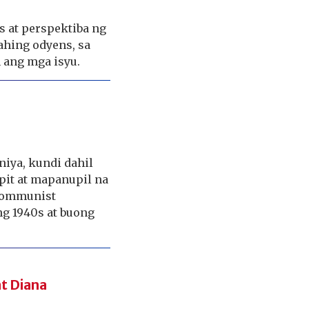
s at perspektiba ng
ahing odyens, sa
 ang mga isyu.
niya, kundi dahil
pit at mapanupil na
 communist
ng 1940s at buong
at Diana