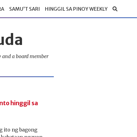
RA
SAMU’T SARI
HINGGIL SA PINOY WEEKLY
uda
ly and a board member
nto hinggil sa
g ito ng bagong