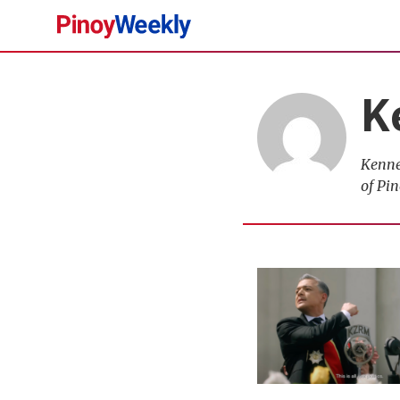
Pinoy
Weekly
K
Kenne
of Pin