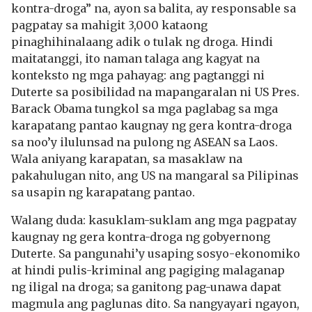
kontra-droga” na, ayon sa balita, ay responsable sa
pagpatay sa mahigit 3,000 kataong
pinaghihinalaang adik o tulak ng droga. Hindi
maitatanggi, ito naman talaga ang kagyat na
konteksto ng mga pahayag: ang pagtanggi ni
Duterte sa posibilidad na mapangaralan ni US Pres.
Barack Obama tungkol sa mga paglabag sa mga
karapatang pantao kaugnay ng gera kontra-droga
sa noo’y ilulunsad na pulong ng ASEAN sa Laos.
Wala aniyang karapatan, sa masaklaw na
pakahulugan nito, ang US na mangaral sa Pilipinas
sa usapin ng karapatang pantao.
Walang duda: kasuklam-suklam ang mga pagpatay
kaugnay ng gera kontra-droga ng gobyernong
Duterte. Sa pangunahi’y usaping sosyo-ekonomiko
at hindi pulis-kriminal ang pagiging malaganap
ng iligal na droga; sa ganitong pag-unawa dapat
magmula ang paglunas dito. Sa nangyayari ngayon,