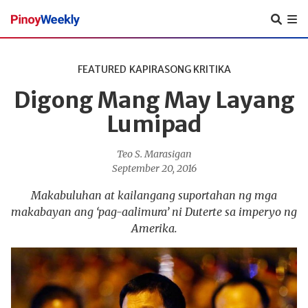
Pinoy
Weekly
FEATURED
KAPIRASONG KRITIKA
Digong Mang May Layang
Lumipad
Teo S. Marasigan
September 20, 2016
Makabuluhan at kailangang suportahan ng mga
makabayan ang ‘pag-aalimura’ ni Duterte sa imperyo ng
Amerika.