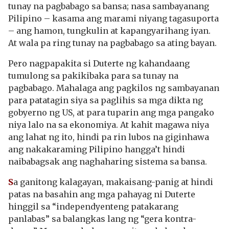
tunay na pagbabago sa bansa; nasa sambayanang
Pilipino – kasama ang marami niyang tagasuporta
– ang hamon, tungkulin at kapangyarihang iyan.
At wala pa ring tunay na pagbabago sa ating bayan.
Pero nagpapakita si Duterte ng kahandaang
tumulong sa pakikibaka para sa tunay na
pagbabago. Mahalaga ang pagkilos ng sambayanan
para patatagin siya sa paglihis sa mga dikta ng
gobyerno ng US, at para tuparin ang mga pangako
niya lalo na sa ekonomiya. At kahit magawa niya
ang lahat ng ito, hindi pa rin lubos na giginhawa
ang nakakaraming Pilipino hangga’t hindi
naibabagsak ang naghaharing sistema sa bansa.
S
a ganitong kalagayan, makaisang-panig at hindi
patas na basahin ang mga pahayag ni Duterte
hinggil sa “independyenteng patakarang
panlabas” sa balangkas lang ng “gera kontra-