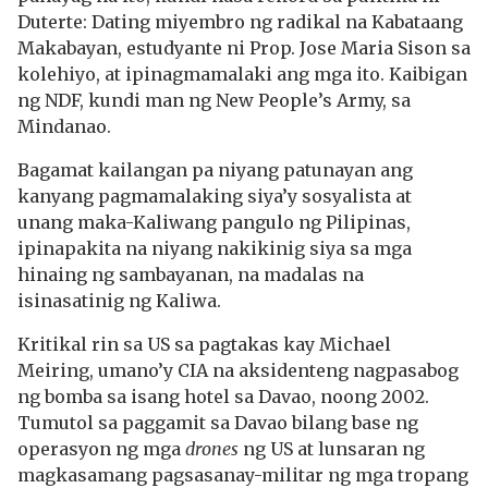
Duterte: Dating miyembro ng radikal na Kabataang
Makabayan, estudyante ni Prop. Jose Maria Sison sa
kolehiyo, at ipinagmamalaki ang mga ito. Kaibigan
ng NDF, kundi man ng New People’s Army, sa
Mindanao.
Bagamat kailangan pa niyang patunayan ang
kanyang pagmamalaking siya’y sosyalista at
unang maka-Kaliwang pangulo ng Pilipinas,
ipinapakita na niyang nakikinig siya sa mga
hinaing ng sambayanan, na madalas na
isinasatinig ng Kaliwa.
Kritikal rin sa US sa pagtakas kay Michael
Meiring, umano’y CIA na aksidenteng nagpasabog
ng bomba sa isang hotel sa Davao, noong 2002.
Tumutol sa paggamit sa Davao bilang base ng
operasyon ng mga
drones
ng US at lunsaran ng
magkasamang pagsasanay-militar ng mga tropang