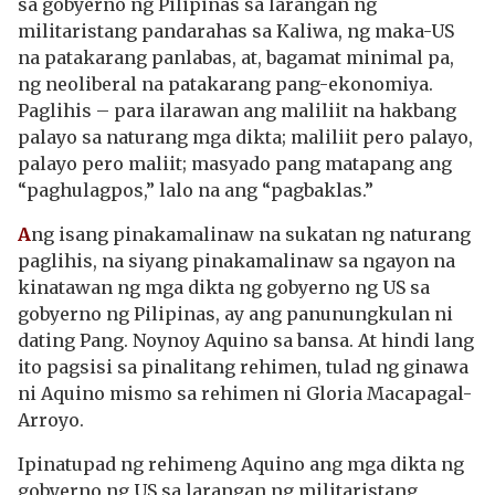
sa gobyerno ng Pilipinas sa larangan ng
militaristang pandarahas sa Kaliwa, ng maka-US
na patakarang panlabas, at, bagamat minimal pa,
ng neoliberal na patakarang pang-ekonomiya.
Paglihis – para ilarawan ang maliliit na hakbang
palayo sa naturang mga dikta; maliliit pero palayo,
palayo pero maliit; masyado pang matapang ang
“paghulagpos,” lalo na ang “pagbaklas.”
A
ng isang pinakamalinaw na sukatan ng naturang
paglihis, na siyang pinakamalinaw sa ngayon na
kinatawan ng mga dikta ng gobyerno ng US sa
gobyerno ng Pilipinas, ay ang panunungkulan ni
dating Pang. Noynoy Aquino sa bansa. At hindi lang
ito pagsisi sa pinalitang rehimen, tulad ng ginawa
ni Aquino mismo sa rehimen ni Gloria Macapagal-
Arroyo.
Ipinatupad ng rehimeng Aquino ang mga dikta ng
gobyerno ng US sa larangan ng militaristang