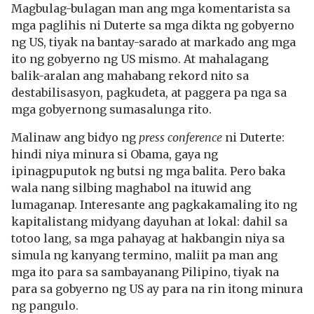
Magbulag-bulagan man ang mga komentarista sa
mga paglihis ni Duterte sa mga dikta ng gobyerno
ng US, tiyak na bantay-sarado at markado ang mga
ito ng gobyerno ng US mismo. At mahalagang
balik-aralan ang mahabang rekord nito sa
destabilisasyon, pagkudeta, at paggera pa nga sa
mga gobyernong sumasalunga rito.
Malinaw ang bidyo ng
press conference
ni Duterte:
hindi niya minura si Obama, gaya ng
ipinagpuputok ng butsi ng mga balita. Pero baka
wala nang silbing maghabol na ituwid ang
lumaganap. Interesante ang pagkakamaling ito ng
kapitalistang midyang dayuhan at lokal: dahil sa
totoo lang, sa mga pahayag at hakbangin niya sa
simula ng kanyang termino, maliit pa man ang
mga ito para sa sambayanang Pilipino, tiyak na
para sa gobyerno ng US ay para na rin itong minura
ng pangulo.