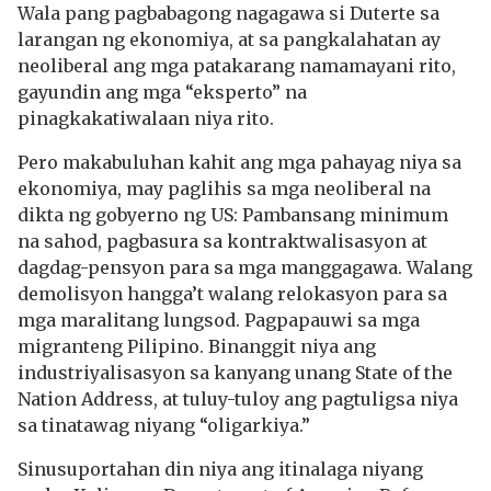
Wala pang pagbabagong nagagawa si Duterte sa
larangan ng ekonomiya, at sa pangkalahatan ay
neoliberal ang mga patakarang namamayani rito,
gayundin ang mga “eksperto” na
pinagkakatiwalaan niya rito.
Pero makabuluhan kahit ang mga pahayag niya sa
ekonomiya, may paglihis sa mga neoliberal na
dikta ng gobyerno ng US: Pambansang minimum
na sahod, pagbasura sa kontraktwalisasyon at
dagdag-pensyon para sa mga manggagawa. Walang
demolisyon hangga’t walang relokasyon para sa
mga maralitang lungsod. Pagpapauwi sa mga
migranteng Pilipino. Binanggit niya ang
industriyalisasyon sa kanyang unang State of the
Nation Address, at tuluy-tuloy ang pagtuligsa niya
sa tinatawag niyang “oligarkiya.”
Sinusuportahan din niya ang itinalaga niyang