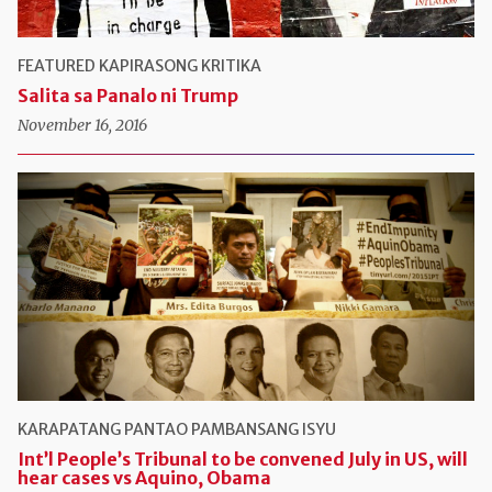
FEATURED
KAPIRASONG KRITIKA
Salita sa Panalo ni Trump
November 16, 2016
KARAPATANG PANTAO
PAMBANSANG ISYU
Int’l People’s Tribunal to be convened July in US, will
hear cases vs Aquino, Obama