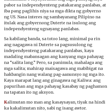
pabor sa independyenteng patakarang panlabas, at
iba pang paglihis niya sa mga dikta ng gobyerno
ng US. Nasa interes ng sambayanang Pilipino na
itulak ang gobyernong Duterte na isulong ang
independyenteng ugnayang panlabas.
Sa kabilang banda, sa totoo lang, minimal pa rin
ang nagagawa ni Duterte sa pagsusulong ng
independyenteng patakarang panlabas, kaya
madaling mabansagan ang kanyang mga pahayag
na “salita lang.” Pero, sa panimula, mahalaga ang
mga salita; mahirap maisagawa ang mabibigat na
hakbangin nang walang pag-aanunsyo ng mga ito.
Kaya marapat lang ang ginagawa ng Kaliwa: ang
papurihan ang mga pahayag kasabay ng paghamon
na tapatan ito ng aksyon.
K
alimutan mo man ang kasaysayan, tiyak na hindi
ka kakalimutan nito, sabi ng isang awtor.