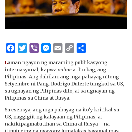
Facebook
Twitter
Viber
Messenger
Email
Copy
Share
Link
L
aman ngayon ng maraming publikasyong
internasyunal, kapwa
online
at limbag, ang
Pilipinas. Ang dahilan: ang mga pahayag nitong
Setyembre ni Pang. Rodrigo Duterte tungkol sa US,
sa ugnayan ng Pilipinas dito, at sa ugnayan ng
Pilipinas sa China at Rusya.
Sa esensya, ang mga pahayag na ito’y kritikal sa
US, naggigiit ng kalayaan ng Pilipinas, at
nakikipagmabutihan sa China at Rusya – na
itinuturing na ngayong lumalakas bagamat mas