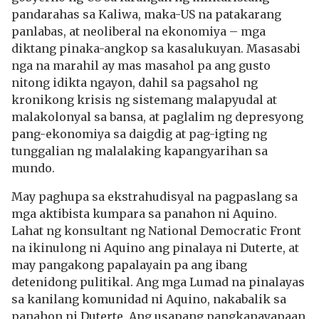
pandarahas sa Kaliwa, maka-US na patakarang
panlabas, at neoliberal na ekonomiya – mga
diktang pinaka-angkop sa kasalukuyan. Masasabi
nga na marahil ay mas masahol pa ang gusto
nitong idikta ngayon, dahil sa pagsahol ng
kronikong krisis ng sistemang malapyudal at
malakolonyal sa bansa, at paglalim ng depresyong
pang-ekonomiya sa daigdig at pag-igting ng
tunggalian ng malalaking kapangyarihan sa
mundo.
May paghupa sa ekstrahudisyal na pagpaslang sa
mga aktibista kumpara sa panahon ni Aquino.
Lahat ng konsultant ng National Democratic Front
na ikinulong ni Aquino ang pinalaya ni Duterte, at
may pangakong papalayain pa ang ibang
detenidong pulitikal. Ang mga Lumad na pinalayas
sa kanilang komunidad ni Aquino, nakabalik sa
panahon ni Duterte. Ang usapang pangkapayapaan