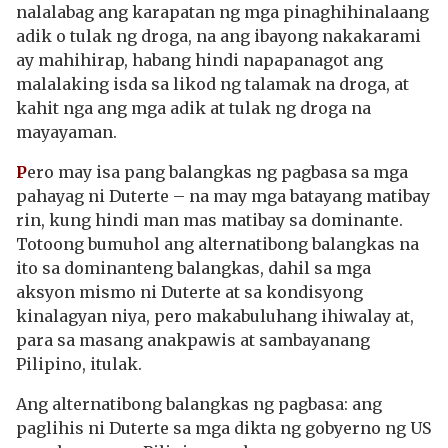
nalalabag ang karapatan ng mga pinaghihinalaang
adik o tulak ng droga, na ang ibayong nakakarami
ay mahihirap, habang hindi napapanagot ang
malalaking isda sa likod ng talamak na droga, at
kahit nga ang mga adik at tulak ng droga na
mayayaman.
P
ero may isa pang balangkas ng pagbasa sa mga
pahayag ni Duterte – na may mga batayang matibay
rin, kung hindi man mas matibay sa dominante.
Totoong bumuhol ang alternatibong balangkas na
ito sa dominanteng balangkas, dahil sa mga
aksyon mismo ni Duterte at sa kondisyong
kinalagyan niya, pero makabuluhang ihiwalay at,
para sa masang anakpawis at sambayanang
Pilipino, itulak.
Ang alternatibong balangkas ng pagbasa: ang
paglihis ni Duterte sa mga dikta ng gobyerno ng US