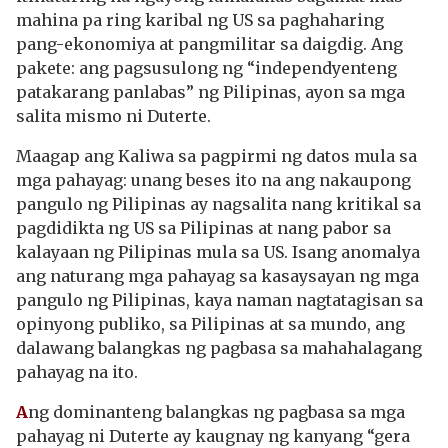
mahina pa ring karibal ng US sa paghaharing
pang-ekonomiya at pangmilitar sa daigdig. Ang
pakete: ang pagsusulong ng “independyenteng
patakarang panlabas” ng Pilipinas, ayon sa mga
salita mismo ni Duterte.
Maagap ang Kaliwa sa pagpirmi ng datos mula sa
mga pahayag: unang beses ito na ang nakaupong
pangulo ng Pilipinas ay nagsalita nang kritikal sa
pagdidikta ng US sa Pilipinas at nang pabor sa
kalayaan ng Pilipinas mula sa US. Isang anomalya
ang naturang mga pahayag sa kasaysayan ng mga
pangulo ng Pilipinas, kaya naman nagtatagisan sa
opinyong publiko, sa Pilipinas at sa mundo, ang
dalawang balangkas ng pagbasa sa mahahalagang
pahayag na ito.
A
ng dominanteng balangkas ng pagbasa sa mga
pahayag ni Duterte ay kaugnay ng kanyang “gera