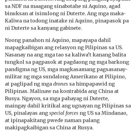
sa NDF na maagang sinabotahe ni Aquino, agad
binuksan at isinulong ni Duterte. Ang mga maka-
Kaliwa na todong inatake ni Aquino, pinapasok pa
ni Duterte sa kanyang gabinete.
Noong panahon ni Aquino, mapayapa dahil
mapagkaibigan ang relasyon ng Pilipinas sa US.
Nasanay na ang mga tao sa kaliwa’t kanang balita
tungkol sa pagpasok at pagdaong ng mga barkong
pandigma ng US, mga magkasamang pagsasanay-
militar ng mga sundalong Amerikano at Pilipino,
at paglipad ng mga
drones
sa himpapawid ng
Pilipinas. Malinaw na kontrabida ang China at
Rusya. Ngayon, sa mga pahayag ni Duterte,
maingay dahil kritikal ang ugnayan ng Pilipinas sa
US, pinalayas ang
special forces
ng US sa Mindanao,
at ipinapakitang pwede naman palang
makipagkaibigan sa China at Rusya.