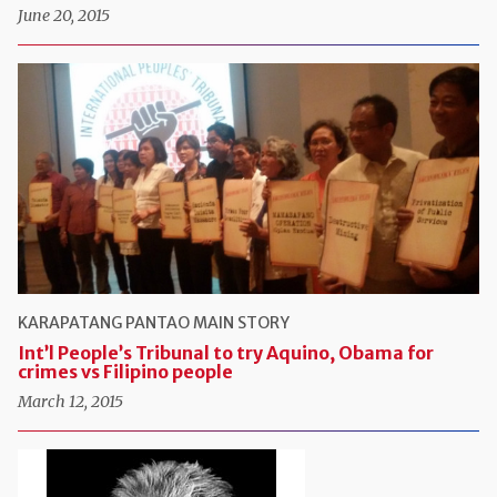
June 20, 2015
KARAPATANG PANTAO
MAIN STORY
Int’l People’s Tribunal to try Aquino, Obama for
crimes vs Filipino people
March 12, 2015