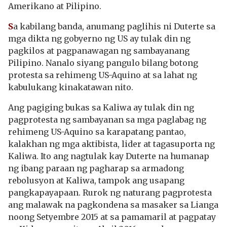
Amerikano at Pilipino.
S
a kabilang banda, anumang paglihis ni Duterte sa
mga dikta ng gobyerno ng US ay tulak din ng
pagkilos at pagpanawagan ng sambayanang
Pilipino. Nanalo siyang pangulo bilang botong
protesta sa rehimeng US-Aquino at sa lahat ng
kabulukang kinakatawan nito.
Ang pagiging bukas sa Kaliwa ay tulak din ng
pagprotesta ng sambayanan sa mga paglabag ng
rehimeng US-Aquino sa karapatang pantao,
kalakhan ng mga aktibista, lider at tagasuporta ng
Kaliwa. Ito ang nagtulak kay Duterte na humanap
ng ibang paraan ng pagharap sa armadong
rebolusyon at Kaliwa, tampok ang usapang
pangkapayapaan. Rurok ng naturang pagprotesta
ang malawak na pagkondena sa masaker sa Lianga
noong Setyembre 2015 at sa pamamaril at pagpatay