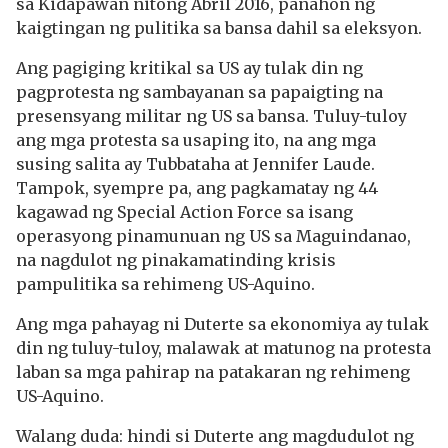
sa Kidapawan nitong Abril 2016, panahon ng
kaigtingan ng pulitika sa bansa dahil sa eleksyon.
Ang pagiging kritikal sa US ay tulak din ng
pagprotesta ng sambayanan sa papaigting na
presensyang militar ng US sa bansa. Tuluy-tuloy
ang mga protesta sa usaping ito, na ang mga
susing salita ay Tubbataha at Jennifer Laude.
Tampok, syempre pa, ang pagkamatay ng 44
kagawad ng Special Action Force sa isang
operasyong pinamunuan ng US sa Maguindanao,
na nagdulot ng pinakamatinding krisis
pampulitika sa rehimeng US-Aquino.
Ang mga pahayag ni Duterte sa ekonomiya ay tulak
din ng tuluy-tuloy, malawak at matunog na protesta
laban sa mga pahirap na patakaran ng rehimeng
US-Aquino.
Walang duda: hindi si Duterte ang magdudulot ng