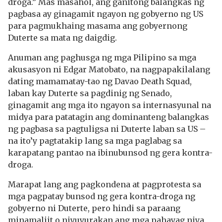
droga.” Mas masahol, ang ganitong balangkas ng
pagbasa ay ginagamit ngayon ng gobyerno ng US
para pagmukhaing masama ang gobyernong
Duterte sa mata ng daigdig.
Anuman ang paghusga ng mga Pilipino sa mga
akusasyon ni Edgar Matobato, na nagpapakilalang
dating mamamatay-tao ng Davao Death Squad,
laban kay Duterte sa pagdinig ng Senado,
ginagamit ang mga ito ngayon sa internasyunal na
midya para patatagin ang dominanteng balangkas
ng pagbasa sa pagtuligsa ni Duterte laban sa US –
na ito’y pagtatakip lang sa mga paglabag sa
karapatang pantao na ibinubunsod ng gera kontra-
droga.
Marapat lang ang pagkondena at pagprotesta sa
mga pagpatay bunsod ng gera kontra-droga ng
gobyerno ni Duterte, pero hindi sa paraang
minamaliit o niyuyurakan ang mga pahayag niya