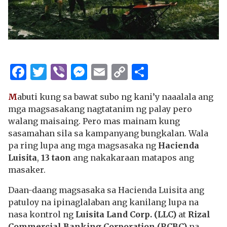
Facebook
Twitter
Viber
Messenger
Email
Copy
Share
Link
M
abuti kung sa bawat subo ng kani’y naaalala ang
mga magsasakang nagtatanim ng palay pero
walang maisaing. Pero mas mainam kung
sasamahan sila sa kampanyang bungkalan. Wala
pa ring lupa ang mga magsasaka ng
Hacienda
Luisita
,
13 taon
ang nakakaraan matapos ang
masaker.
Daan-daang magsasaka sa Hacienda Luisita ang
patuloy na ipinaglalaban ang kanilang lupa na
nasa kontrol ng
Luisita Land Corp. (LLC)
at
Rizal
Commercial Banking Corporation (RCBC)
na