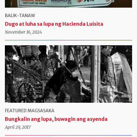
BALIK-TANAW
Dugo at luha sa lupa ng Hacienda Luisita
November 16, 2024
FEATURED
MAGSASAKA
Bungkalin ang lupa, buwagin ang asyenda
April 29, 2017