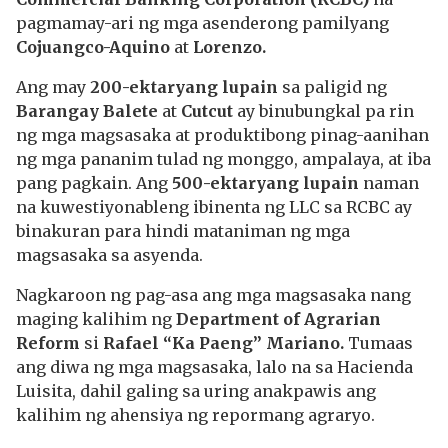
pagmamay-ari ng mga asenderong pamilyang
Cojuangco-Aquino
at
Lorenzo.
Ang may
200-ektaryang lupain
sa paligid ng
Barangay Balete
at
Cutcut
ay binubungkal pa rin
ng mga magsasaka at produktibong pinag-aanihan
ng mga pananim tulad ng monggo, ampalaya, at iba
pang pagkain. Ang
500-ektaryang lupain
naman
na kuwestiyonableng ibinenta ng LLC sa RCBC ay
binakuran para hindi mataniman ng mga
magsasaka sa asyenda.
Nagkaroon ng pag-asa ang mga magsasaka nang
maging kalihim ng
Department of Agrarian
Reform
si
Rafael “Ka Paeng” Mariano.
Tumaas
ang diwa ng mga magsasaka, lalo na sa Hacienda
Luisita, dahil galing sa uring anakpawis ang
kalihim ng ahensiya ng repormang agraryo.