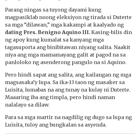
Parang ningas sa tuyong dayami kung
magpasiklab noong eleksiyon ng tirada si Duterte
sa mga “dilawan,” mga kakampi at kaalyado ng
dating Pres. Benigno Aquino III.
Kasing-bilis din
ng apoy kung kumalat sa kanyang mga
tagasuporta ang binibitawan niyang salita. Naakit
niya ang mga mamamayang galit at pagod na sa
panloloko ng asenderong pangulo na si Aquino.
Pero hindi sapat ang salita, ang kailangan ng mga
magsasaka’y lupa. Sa ika-13 taon ng masaker sa
Luisita, lumabas na ang tunay na kulay ni Duterte.
Maaaring iba ang timpla, pero hindi naman
nalalayo sa dilaw.
Para sa mga martir na nagdilig ng dugo sa lupa ng
Luisita, tuloy ang bungkalan sa asyenda.