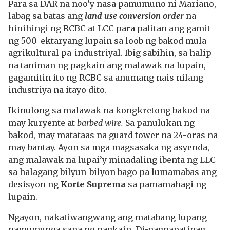
Para sa DAR na noo’y nasa pamumuno ni Mariano,
labag sa batas ang
land use conversion order
na
hinihingi ng RCBC at LCC para palitan ang gamit
ng 500-ektaryang lupain sa loob ng bakod mula
agrikultural pa-industriyal. Ibig sabihin, sa halip
na taniman ng pagkain ang malawak na lupain,
gagamitin ito ng RCBC sa anumang nais nilang
industriya na itayo dito.
Ikinulong sa malawak na kongkretong bakod na
may kuryente at
barbed wire.
Sa panulukan ng
bakod, may matataas na guard tower na 24-oras na
may bantay. Ayon sa mga magsasaka ng asyenda,
ang malawak na lupai’y minadaling ibenta ng LLC
sa halagang bilyun-bilyon bago pa lumamabas ang
desisyon ng
Korte Suprema
sa pamamahagi ng
lupain.
Ngayon, nakatiwangwang ang matabang lupang
namumunga sana ng pagkain. Di-nagpapatinag