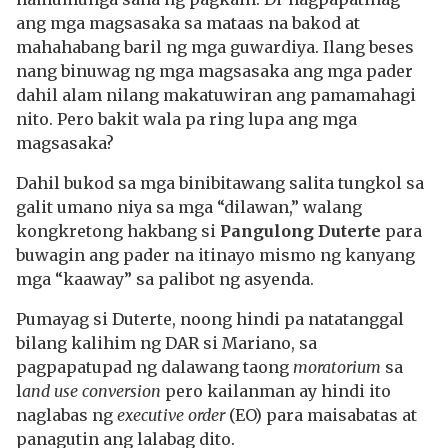
ang mga magsasaka sa mataas na bakod at
mahahabang baril ng mga guwardiya. Ilang beses
nang binuwag ng mga magsasaka ang mga pader
dahil alam nilang makatuwiran ang pamamahagi
nito. Pero bakit wala pa ring lupa ang mga
magsasaka?
Dahil bukod sa mga binibitawang salita tungkol sa
galit umano niya sa mga “dilawan,” walang
kongkretong hakbang si
Pangulong Duterte
para
buwagin ang pader na itinayo mismo ng kanyang
mga “kaaway” sa palibot ng asyenda.
Pumayag si Duterte, noong hindi pa natatanggal
bilang kalihim ng DAR si Mariano, sa
pagpapatupad ng dalawang taong
moratorium
sa
l
and use conversion
pero kailanman ay hindi ito
naglabas ng
executive order
(EO) para maisabatas at
panagutin ang lalabag dito.