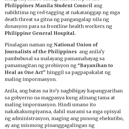
Philippines Manila Student Council
ang
nabiktima ng red-tagging at nakatanggap ng mga
death threat sa gitna ng pangangalap nila ng
donasyon para sa frontline health workers ng
Philippine General Hospital.
Pinalagan naman ng
National Union of
Journalists of the Philippines
ang anila’y
pambubusal sa malayang pamamahayag sa
pamamagitan ng probisyon ng
“Bayanihan to
Heal as One Act”
hinggil sa pagpapakalat ng
maling impormasyon.
Anila, ang batas na ito’y nagbibigay kapangyarihan
sa gobyerno na magpasya kung alinang tama at
maling impormasyon. Hindi umano ito
nakakakumpiyansa, dahil marami sa mga opisyal
ng administrasyon, maging ang punong ehekutibo,
ay ang mismong pinanggagalingan ng