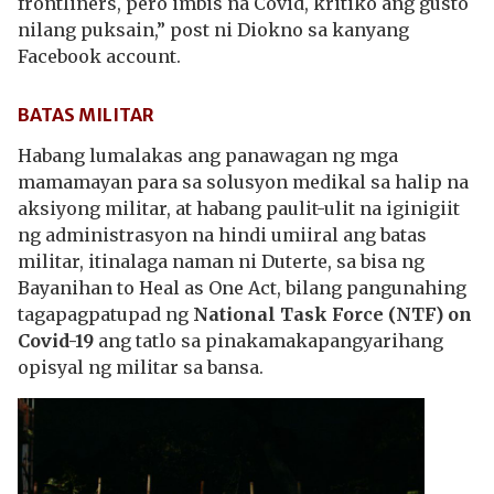
frontliners, pero imbis na Covid, kritiko ang gusto
nilang puksain,” post ni Diokno sa kanyang
Facebook account.
BATAS MILITAR
Habang lumalakas ang panawagan ng mga
mamamayan para sa solusyon medikal sa halip na
aksiyong militar, at habang paulit-ulit na iginigiit
ng administrasyon na hindi umiiral ang batas
militar, itinalaga naman ni Duterte, sa bisa ng
Bayanihan to Heal as One Act, bilang pangunahing
tagapagpatupad ng
National Task Force (NTF) on
Covid-19
ang tatlo sa pinakamakapangyarihang
opisyal ng militar sa bansa.