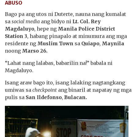
ABUSO
Bago pa ang utos ni Duterte, nauna nang kumalat
sa
social media
ang bidyo ni
Lt. Col. Rey
Magdaluyo
, hepe ng
Manila Police District
Station 3
, habang pinapalo at minumura ang mga
residente ng
Muslim Town
sa
Quiapo
,
Maynila
noong
Marso 26.
“Lahat nang lalabas, babarilin na!” babala ni
Magdaluyo.
Isang araw bago ito, isang lalaking nagtangkang
umiwas sa
checkpoint
ang binaril at napatay ng mga
pulis sa
San Ildefonso
,
Bulacan.