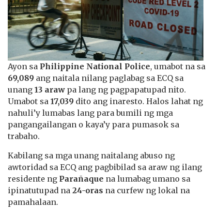
Ayon sa
Philippine National Police
, umabot na sa
69,089
ang naitala nilang paglabag sa ECQ sa
unang
13 araw
pa lang ng pagpapatupad nito.
Umabot sa
17,039
dito ang inaresto. Halos lahat ng
nahuli’y lumabas lang para bumili ng mga
pangangailangan o kaya’y para pumasok sa
trabaho.
Kabilang sa mga unang naitalang abuso ng
awtoridad sa ECQ ang pagbibilad sa araw ng ilang
residente ng
Para
ñ
aque
na lumabag umano sa
ipinatutupad na
24-oras
na curfew ng lokal na
pamahalaan.