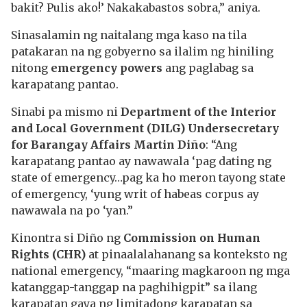
bakit? Pulis ako!’ Nakakabastos sobra,” aniya.
Sinasalamin ng naitalang mga kaso na tila
patakaran na ng gobyerno sa ilalim ng hiniling
nitong
emergency powers
ang paglabag sa
karapatang pantao.
Sinabi pa mismo ni
Department of the Interior
and Local Government (DILG)
Undersecretary
for Barangay A
ffairs Martin Diño
: “Ang
karapatang pantao ay nawawala ‘pag dating ng
state of emergency…pag ka ho meron tayong state
of emergency, ‘yung writ of habeas corpus ay
nawawala na po ‘yan.”
Kinontra si
Diño
ng
Commission on Human
Rights (CHR)
at pinaalalahanang sa konteksto ng
national emergency, “maaring magkaroon ng mga
katanggap-tanggap na paghihigpit” sa ilang
karapatan gaya ng limitadong karapatan sa