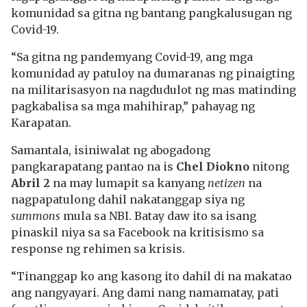
komunidad sa gitna ng bantang pangkalusugan ng
Covid-19.
“Sa gitna ng pandemyang Covid-19, ang mga
komunidad ay patuloy na dumaranas ng pinaigting
na militarisasyon na nagdudulot ng mas matinding
pagkabalisa sa mga mahihirap,” pahayag ng
Karapatan.
Samantala, isiniwalat ng abogadong
pangkarapatang pantao na is
Chel Diokno
nitong
Abril 2
na may lumapit sa kanyang
netizen
na
nagpapatulong dahil nakatanggap siya ng
summons
mula sa NBI. Batay daw ito sa isang
pinaskil niya sa sa Facebook na kritisismo sa
response ng rehimen sa krisis.
“Tinanggap ko ang kasong ito dahil di na makatao
ang nangyayari. Ang dami nang namamatay, pati