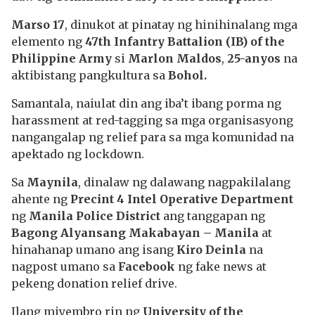
Marso 17
, dinukot at pinatay ng hinihinalang mga
elemento ng
47th Infantry Battalion (IB) of the
Philippine Army
si
Marlon Maldos
,
25-anyos
na
aktibistang pangkultura sa
Bohol.
Samantala, naiulat din ang iba’t ibang porma ng
harassment at red-tagging sa mga organisasyong
nangangalap ng relief para sa mga komunidad na
apektado ng lockdown.
Sa
Maynila
, dinalaw ng dalawang nagpakilalang
ahente ng
Precint 4 Intel Operative Department
ng
Manila Police District
ang tanggapan ng
Bagong Alyansang Makabayan – Manila
at
hinahanap umano ang isang
Kiro Deinla
na
nagpost umano sa
Facebook
ng fake news at
pekeng donation relief drive.
Ilang miyembro rin ng
University of the