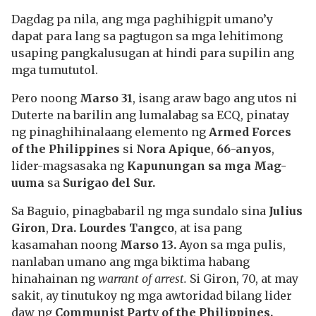
Dagdag pa nila, ang mga paghihigpit umano’y
dapat para lang sa pagtugon sa mga lehitimong
usaping pangkalusugan at hindi para supilin ang
mga tumututol.
Pero noong
Marso 31
, isang araw bago ang utos ni
Duterte na barilin ang lumalabag sa ECQ, pinatay
ng pinaghihinalaang elemento ng
Armed Forces
of the Philippines
si
Nora Apique
,
66-anyos
,
lider-magsasaka ng
Kapunungan sa mga Mag-
uuma
sa
Surigao del Sur.
Sa Baguio, pinagbabaril ng mga sundalo sina
Julius
Giron
,
Dra. Lourdes Tangco
, at isa pang
kasamahan noong
Marso 13.
Ayon sa mga pulis,
nanlaban umano ang mga biktima habang
hinahainan ng
warrant of arrest.
Si Giron, 70, at may
sakit, ay tinutukoy ng mga awtoridad bilang lider
daw ng
Communist Party of the Philippines.