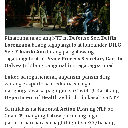
Pinamumunuan ang NTF ni
Defense Sec. Delfin
Lorenzana
bilang tagapangulo at kumander,
DILG
Sec.
Eduardo Año
bilang pangalawang
tagapangulo at ni
Peace Process Secretary Carlito
Galvez Jr.
bilang pangunahing tagapagpatupad.
Bukod sa mga heneral, kapansin-pansin ding
walang eksperto sa medisina sa mga
nangangasiwa sa pagtugon sa Covid-19. Kahit ang
Department of Health
ay hindi rin kasali sa NTF.
Sa inilabas na
National Action Plan
ng NTF on
Covid-19, nangingibabaw pa rin ang mga
panuntunan para sa paghihigpit sa ECQ habang