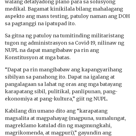
walang detalyadong plano para sa solusyong
medikal. Bagamat kinikilala bilang mahalagang
aspekto ang mass testing, patuloy naman ang DOH
sa pagtanggi na ipatupad ito.
Sa gitna ng patuloy na tumitinding militaristang
tugon ng administrasyon sa Covid-19, nilinaw ng
NUPL na dapat mangibabaw pa rin ang
Konstitusyon at mga batas.
“Dapat pa rin mangibabaw ang kapangyarihang
sibilyan sa panahong ito. Dapat na igalang at
pangalagaan sa lahat ng oras ang mga batayang
karapatang sibil, pulitikal, panlipunan, pang-
ekonomiya at pang-kultura,” giit ng NUPL.
Kabilang din umano dito ang “karapatang
magsalita at magpahayag (magpuna, sumalungat,
magreklamo katulad din ng magmungkahi,
magrikomenda, at magpuri),” gayundin ang