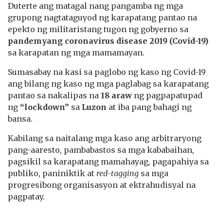
Duterte ang matagal nang pangamba ng mga
grupong nagtataguyod ng karapatang pantao na
epekto ng militaristang tugon ng gobyerno sa
pandemyang coronavirus disease 2019 (Covid-19)
sa karapatan ng mga mamamayan.
Sumasabay na kasi sa paglobo ng kaso ng Covid-19
ang bilang ng kaso ng mga paglabag sa karapatang
pantao sa nakalipas na
18 araw
ng pagpapatupad
ng
“lockdown”
sa
Luzon
at iba pang bahagi ng
bansa.
Kabilang sa naitalang mga kaso ang arbitraryong
pang-aaresto, pambabastos sa mga kababaihan,
pagsikil sa karapatang mamahayag, pagapahiya sa
publiko, paniniktik at
red-tagging
sa mga
progresibong organisasyon at ektrahudisyal na
pagpatay.