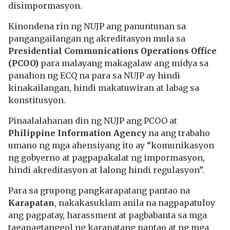
disimpormasyon.
Kinondena rin ng NUJP ang panuntunan sa
pangangailangan ng akreditasyon mula sa
Presidential Communications Operations Office
(PCOO)
para malayang makagalaw ang midya sa
panahon ng ECQ na para sa NUJP ay hindi
kinakailangan, hindi makatuwiran at labag sa
konstitusyon.
Pinaalalahanan din ng NUJP ang PCOO at
Philippine Information Agency
na ang trabaho
umano ng mga ahensiyang ito ay “komunikasyon
ng gobyerno at pagpapakalat ng impormasyon,
hindi akreditasyon at lalong hindi regulasyon”.
Para sa grupong pangkarapatang pantao na
Karapatan
, nakakasuklam anila na nagpapatuloy
ang pagpatay, harassment at pagbabanta sa mga
tagapagtanggol ng karapatang pantao at ng mga