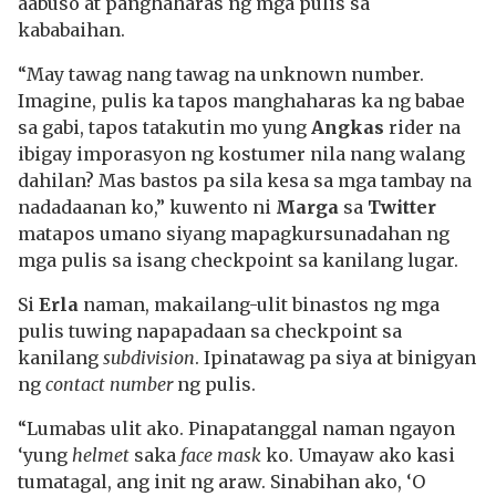
aabuso at panghaharas ng mga pulis sa
kababaihan.
“May tawag nang tawag na unknown number.
Imagine, pulis ka tapos manghaharas ka ng babae
sa gabi, tapos tatakutin mo yung
Angkas
rider na
ibigay imporasyon ng kostumer nila nang walang
dahilan? Mas bastos pa sila kesa sa mga tambay na
nadadaanan ko,” kuwento ni
Marga
sa
Twitter
matapos umano siyang mapagkursunadahan ng
mga pulis sa isang checkpoint sa kanilang lugar.
Si
Erla
naman, makailang-ulit binastos ng mga
pulis tuwing napapadaan sa checkpoint sa
kanilang
subdivision
. Ipinatawag pa siya at binigyan
ng
contact number
ng pulis.
“Lumabas ulit ako. Pinapatanggal naman ngayon
‘yung
helmet
saka
face mask
ko. Umayaw ako kasi
tumatagal, ang init ng araw. Sinabihan ako, ‘O