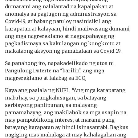
dumarami ang nalalantad na kapalpakan at
anomalya sa pagtugon ng administrasyon sa
Covid-19, at habang patuloy nasinisikil ang
karapatan at kalayaan, hindi maiiwasang dumami
ang mga nagrereklamo at nagpapahayag ng
pagkadismaya sa kakulangan ng kongkreto at
makataong aksyon ng pamahalaan sa Covid-19.
Sa panahong ito, napakadelikado ng utos ni
Pangulong Duterte na “barilin” ang mga
magrereklamo at lalabag sa ECQ.
Kaya ang paalala ng NUPL, “Ang mga karapatang
mabuhay, sa pangkalusugan, sa batayang
serbisyong panlipunan, sa malayang
pamamahayag, ang makilahok sa mga usapin na
may pampublikong interes, at marami pang
batayang karapatan ay hindi isinasantabi. Bagkus
nagiging mas mahalaga at may kahalagahan ang