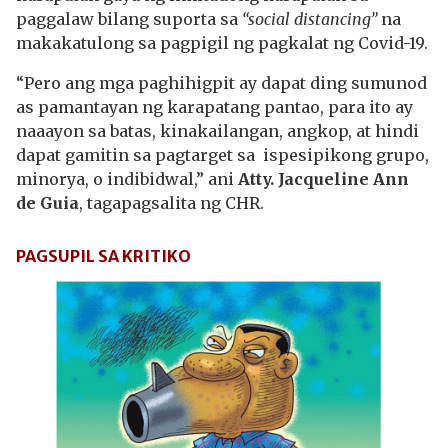
paggalaw bilang suporta sa
“social distancing”
na
makakatulong sa pagpigil ng pagkalat ng Covid-19.
“Pero ang mga paghihigpit ay dapat ding sumunod
as pamantayan ng karapatang pantao, para ito ay
naaayon sa batas, kinakailangan, angkop, at hindi
dapat gamitin sa pagtarget sa
ispesipikong grupo,
minorya, o indibidwal,” ani
Atty. Jacqueline Ann
de Guia
, tagapagsalita ng CHR.
PAGSUPIL SA KRITIKO