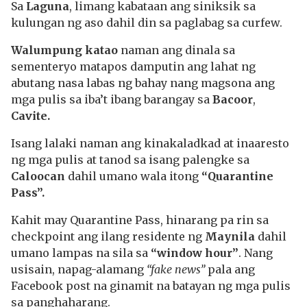
Sa
Laguna
, limang kabataan ang siniksik sa
kulungan ng aso dahil din sa paglabag sa curfew.
Walumpung katao
naman ang dinala sa
sementeryo matapos damputin ang lahat ng
abutang nasa labas ng bahay nang magsona ang
mga pulis sa iba’t ibang barangay sa
Bacoor
,
Cavite.
Isang lalaki naman ang kinakaladkad at inaaresto
ng mga pulis at tanod sa isang palengke sa
Caloocan
dahil umano wala itong
“Quarantine
Pass”.
Kahit may Quarantine Pass, hinarang pa rin sa
checkpoint ang ilang residente ng
Maynila
dahil
umano lampas na sila sa
“window hour”
. Nang
usisain, napag-alamang
“fake news”
pala ang
Facebook post na ginamit na batayan ng mga pulis
sa panghaharang.