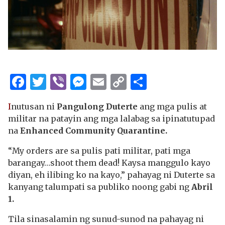
Facebook
Twitter
Viber
Messenger
Email
Copy
Share
Link
I
nutusan ni
Pangulong Duterte
ang mga pulis at
militar na patayin ang mga lalabag sa ipinatutupad
na
Enhanced Community Quarantine.
“My orders are sa pulis pati militar, pati mga
barangay…shoot them dead! Kaysa manggulo kayo
diyan, eh ilibing ko na kayo,” pahayag ni Duterte sa
kanyang talumpati sa publiko noong gabi ng
Abril
1.
Tila sinasalamin ng sunud-sunod na pahayag ni