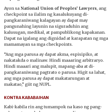
Ayon sa
National Union of Peoples’ Lawyers
, ang
checkpoint sa ilalim ng kasalukuyang di-
pangkaraniwang kalagayan ay dapat may
pangunahing layunin na siguraduhin ang
kalusugan, medikal, at pampublikong kapakanan.
Dapat na igalang ang dignidad at karapatan ng mga
mamamayan sa mga checkpoints.
“Ang mga parusa ay dapat akma, espisipiko, at
nakatakda o malinaw. Hindi maaaring arbitraryo.
Hindi maaari ang malupit, mapang-aba at di-
pangkaraniwang pagtrato o parusa. Higit sa lahat,
ang mga parusa ay dapat makatarungan at
makatao,” giit ng NUPL.
KONTRA KABABAIHAN
Kabi-kabila rin ang tumampok na kaso ng pang-