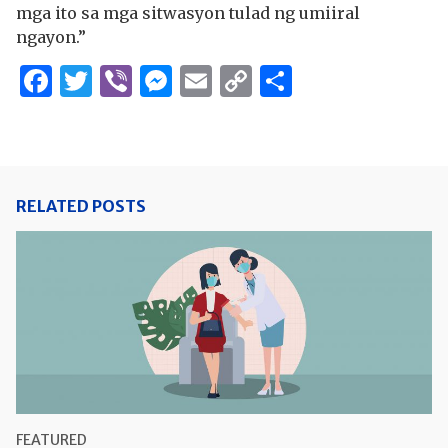
mga ito sa mga sitwasyon tulad ng umiiral
ngayon.”
Facebook
Twitter
Viber
Messenger
Email
Copy
Share
Link
RELATED POSTS
FEATURED