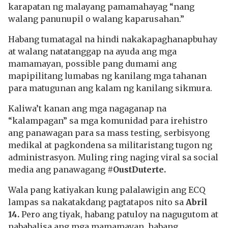
karapatan ng malayang pamamahayag “nang
walang panunupil o walang kaparusahan.”
Habang tumatagal na hindi nakakapaghanapbuhay
at walang natatanggap na ayuda ang mga
mamamayan, possible pang dumami ang
mapipilitang lumabas ng kanilang mga tahanan
para matugunan ang kalam ng kanilang sikmura.
Kaliwa’t kanan ang mga nagaganap na
“kalampagan” sa mga komunidad para irehistro
ang panawagan para sa mass testing, serbisyong
medikal at pagkondena sa militaristang tugon ng
administrasyon. Muling ring naging viral sa social
media ang panawagang
#OustDuterte.
Wala pang katiyakan kung palalawigin ang ECQ
lampas sa nakatakdang pagtatapos nito sa
Abril
14.
Pero ang tiyak, habang patuloy na nagugutom at
nababalisa ang mga mamamayan, habang