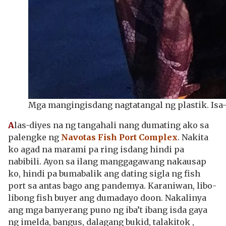
Mga mangingisdang nagtatangal ng plastik. Isa-
A
las-diyes na ng tangahali nang dumating ako sa
palengke ng
Navotas Fish Port Complex
. Nakita
ko agad na marami pa ring isdang hindi pa
nabibili. Ayon sa ilang manggagawang nakausap
ko, hindi pa bumabalik ang dating sigla ng fish
port sa antas bago ang pandemya. Karaniwan, libo-
libong fish buyer ang dumadayo doon. Nakalinya
ang mga banyerang puno ng iba’t ibang isda gaya
ng imelda, bangus, dalagang bukid, talakitok ,