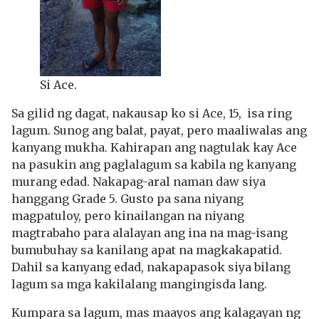
Si Ace.
Sa gilid ng dagat, nakausap ko si Ace, 15, isa ring
lagum.
Sunog ang balat, payat, pero maaliwalas ang
kanyang mukha.
Kahirapan ang nagtulak kay Ace
na pasukin ang paglalagum sa kabila ng kanyang
murang edad.
Nakapag-aral naman daw siya
hanggang Grade 5. Gusto pa sana niyang
magpatuloy, pero kinailangan na niyang
magtrabaho para alalayan ang ina na mag-isang
bumubuhay sa kanilang apat na magkakapatid.
Dahil sa kanyang edad, nakapapasok siya bilang
lagum sa mga kakilalang mangingisda lang.
Kumpara sa lagum, mas maayos ang kalagayan ng