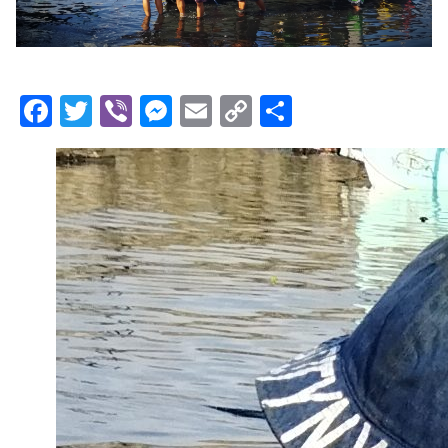
Facebook
Twitter
Viber
Messenger
Email
Copy
Share
Link