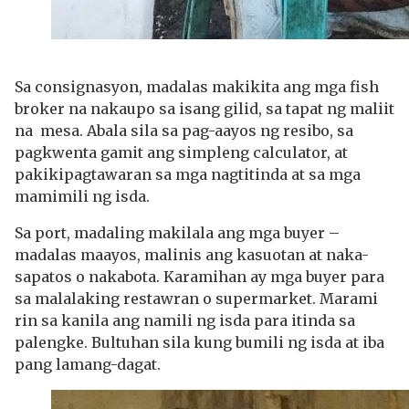
.
Sa consignasyon, madalas makikita ang mga fish
broker na nakaupo sa isang gilid, sa tapat ng maliit
na mesa. Abala sila sa pag-aayos ng resibo, sa
pagkwenta gamit ang simpleng calculator, at
pakikipagtawaran sa mga nagtitinda at sa mga
mamimili ng isda.
Sa port, madaling makilala ang mga buyer –
madalas maayos, malinis ang kasuotan at naka-
sapatos o nakabota. Karamihan ay mga buyer para
sa malalaking restawran o supermarket. Marami
rin sa kanila ang namili ng isda para itinda sa
palengke. Bultuhan sila kung bumili ng isda at iba
pang lamang-dagat.