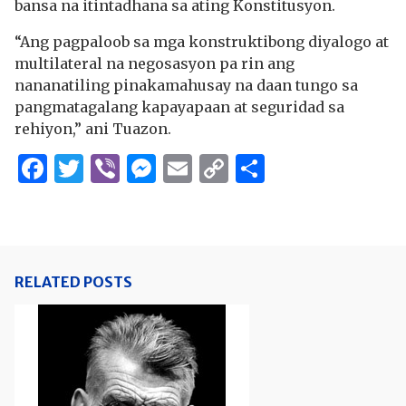
bansa na itintadhana sa ating Konstitusyon.
“Ang pagpaloob sa mga konstruktibong diyalogo at
multilateral na negosasyon pa rin ang
nananatiling pinakamahusay na daan tungo sa
pangmatagalang kapayapaan at seguridad sa
rehiyon,” ani Tuazon.
Facebook
Twitter
Viber
Messenger
Email
Copy
Share
Link
RELATED POSTS