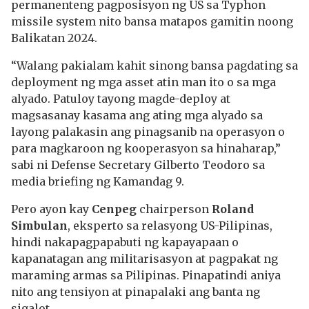
permanenteng pagposisyon ng US sa Typhon
missile system nito bansa matapos gamitin noong
Balikatan 2024.
“Walang pakialam kahit sinong bansa pagdating sa
deployment ng mga asset atin man ito o sa mga
alyado. Patuloy tayong magde-deploy at
magsasanay kasama ang ating mga alyado sa
layong palakasin ang pinagsanib na operasyon o
para magkaroon ng kooperasyon sa hinaharap,”
sabi ni Defense Secretary Gilberto Teodoro sa
media briefing ng Kamandag 9.
Pero ayon kay
Cenpeg
chairperson
Roland
Simbulan
, eksperto sa relasyong US-Pilipinas,
hindi nakapagpapabuti ng kapayapaan o
kapanatagan ang militarisasyon at pagpakat ng
maraming armas sa Pilipinas. Pinapatindi aniya
nito ang tensiyon at pinapalaki ang banta ng
sigalot.