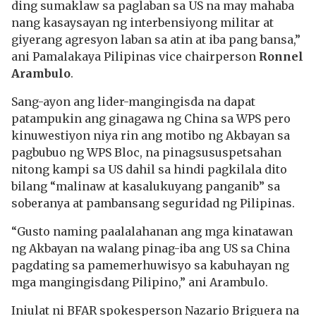
ding sumaklaw sa paglaban sa US na may mahaba
nang kasaysayan ng interbensiyong militar at
giyerang agresyon laban sa atin at iba pang bansa,”
ani Pamalakaya Pilipinas vice chairperson
Ronnel
Arambulo
.
Sang-ayon ang lider-mangingisda na dapat
patampukin ang ginagawa ng China sa WPS pero
kinuwestiyon niya rin ang motibo ng Akbayan sa
pagbubuo ng WPS Bloc, na pinagsususpetsahan
nitong kampi sa US dahil sa hindi pagkilala dito
bilang “malinaw at kasalukuyang panganib” sa
soberanya at pambansang seguridad ng Pilipinas.
“Gusto naming paalalahanan ang mga kinatawan
ng Akbayan na walang pinag-iba ang US sa China
pagdating sa pamemerhuwisyo sa kabuhayan ng
mga mangingisdang Pilipino,” ani Arambulo.
Iniulat ni BFAR spokesperson Nazario Briguera na