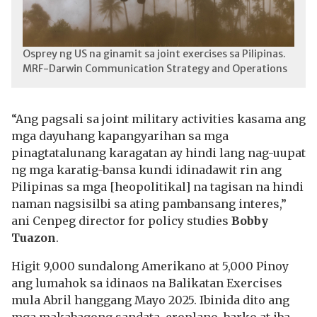
Osprey ng US na ginamit sa joint exercises sa Pilipinas.
MRF-Darwin Communication Strategy and Operations
“Ang pagsali sa joint military activities kasama ang
mga dayuhang kapangyarihan sa mga
pinagtatalunang karagatan ay hindi lang nag-uupat
ng mga karatig-bansa kundi idinadawit rin ang
Pilipinas sa mga [heopolitikal] na tagisan na hindi
naman nagsisilbi sa ating pambansang interes,”
ani Cenpeg director for policy studies
Bobby
Tuazon
.
Higit 9,000 sundalong Amerikano at 5,000 Pinoy
ang lumahok sa idinaos na Balikatan Exercises
mula Abril hanggang Mayo 2025. Ibinida dito ang
mga makabagong sandata, eroplano, barko at iba