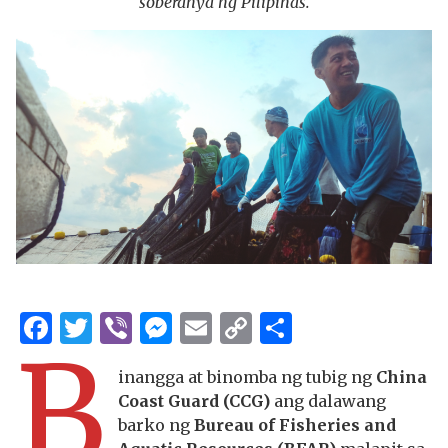
soberanya ng Pilipinas.
Facebook
Twitter
Viber
Messenger
Email
Copy
Share
B
Link
inangga at binomba ng tubig ng
China
Coast Guard (CCG)
ang dalawang
barko ng
Bureau of Fisheries and