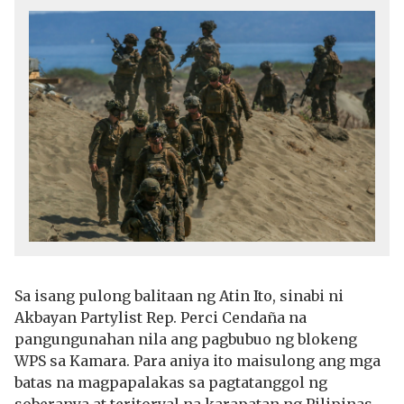
Sa isang pulong balitaan ng Atin Ito, sinabi ni
Akbayan Partylist Rep. Perci Cendaña na
pangungunahan nila ang pagbubuo ng blokeng
WPS sa Kamara. Para aniya ito maisulong ang mga
batas na magpapalakas sa pagtatanggol ng
soberanya at teritoryal na karapatan ng Pilipinas