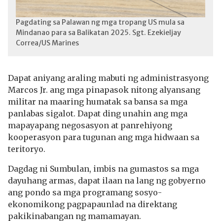
Pagdating sa Palawan ng mga tropang US mula sa
Mindanao para sa Balikatan 2025. Sgt. Ezekieljay
Correa/US Marines
Dapat aniyang araling mabuti ng administrasyong
Marcos Jr. ang mga pinapasok nitong alyansang
militar na maaring humatak sa bansa sa mga
panlabas sigalot. Dapat ding unahin ang mga
mapayapang negosasyon at panrehiyong
kooperasyon para tugunan ang mga hidwaan sa
teritoryo.
Dagdag ni Sumbulan, imbis na gumastos sa mga
dayuhang armas, dapat ilaan na lang ng gobyerno
ang pondo sa mga programang sosyo-
ekonomikong pagpapaunlad na direktang
pakikinabangan ng mamamayan.