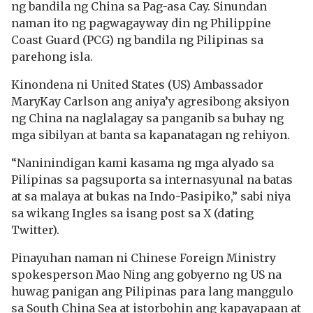
ng bandila ng China sa Pag-asa Cay. Sinundan
naman ito ng pagwagayway din ng Philippine
Coast Guard (PCG) ng bandila ng Pilipinas sa
parehong isla.
Kinondena ni United States (US) Ambassador
MaryKay Carlson ang aniya’y agresibong aksiyon
ng China na naglalagay sa panganib sa buhay ng
mga sibilyan at banta sa kapanatagan ng rehiyon.
“Naninindigan kami kasama ng mga alyado sa
Pilipinas sa pagsuporta sa internasyunal na batas
at sa malaya at bukas na Indo-Pasipiko,” sabi niya
sa wikang Ingles sa isang post sa X (dating
Twitter).
Pinayuhan naman ni Chinese Foreign Ministry
spokesperson Mao Ning ang gobyerno ng US na
huwag panigan ang Pilipinas para lang manggulo
sa South China Sea at istorbohin ang kapayapaan at