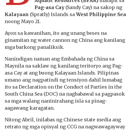
Aquatic Resources (BFAR)
malapit sa
Pag-asa Cay
(Sandy Cay) na sakop ng
Kalayaan
(Spratly) Islands sa
West Philippine Sea
noong Mayo 21.
Ayon sa kawanihan, ito ang unang beses na
ginamitan ng water cannon ng China ang kanilang
mga barkong panaliksik.
Nanindigan naman ang Embahada ng China sa
Maynila na saklaw ng kanilang teritoryo ang Pag-
asa Cay at ang buong Kalayaan Islands. Pilipinas
umano ang nagpatindi ng tensiyon dahil lumabag
ito sa Declaration on the Conduct of Parties in the
South China Sea (DOC) na nagbabawal sa pagpasok
sa mga walang naninirahang isla sa pinag-
aagawang karagatan.
Nitong Abril, inilabas ng Chinese state media ang
retrato ng mga opisyal ng CCG na nagwawagayway