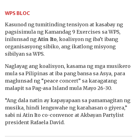
WPS BLOC
Kasunod ng tumitinding tensiyon at kasabay ng
pagsisimula ng Kamandag 9 Exercises sa WPS,
inilunsad ng
Atin Ito
, koalisyon ng iba’t ibang
organisasyong sibiko, ang ikatlong misyong
sibilyan sa WPS.
Naglayag ang koalisyon, kasama ng mga musikero
mula sa Pilipinas at iba pang bansa sa Asya, para
maglunsad ng “peace concert” sa karagatang
malapit sa Pag-asa Island mula Mayo 26-30.
“Ang dala natin ay kapayapaan sa pamamagitan ng
musika, hindi lenguwahe ng karahasan o giyera,”
sabi ni Atin Ito co-convenor at Akbayan Partylist
president Rafaela David.