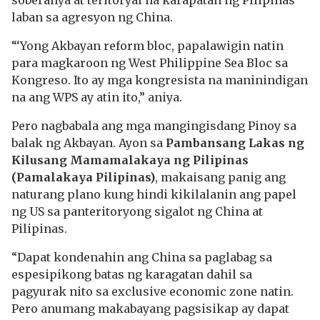
laban sa agresyon ng China.
“‘Yong Akbayan reform bloc, papalawigin natin
para magkaroon ng West Philippine Sea Bloc sa
Kongreso. Ito ay mga kongresista na maninindigan
na ang WPS ay atin ito,” aniya.
Pero nagbabala ang mga mangingisdang Pinoy sa
balak ng Akbayan. Ayon sa
Pambansang Lakas ng
Kilusang Mamamalakaya ng Pilipinas
(Pamalakaya Pilipinas)
, makaisang panig ang
naturang plano kung hindi kikilalanin ang papel
ng US sa panteritoryong sigalot ng China at
Pilipinas.
“Dapat kondenahin ang China sa paglabag sa
espesipikong batas ng karagatan dahil sa
pagyurak nito sa exclusive economic zone natin.
Pero anumang makabayang pagsisikap ay dapat