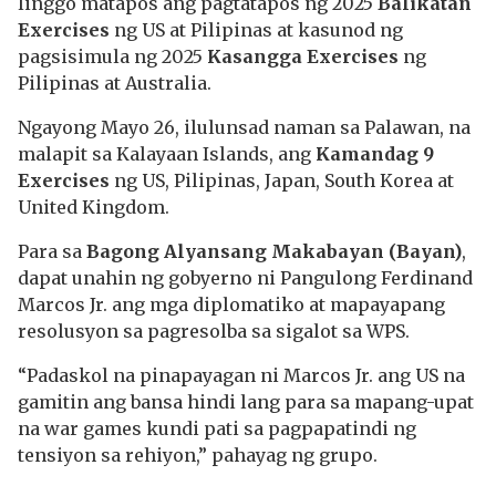
linggo matapos ang pagtatapos ng 2025
Balikatan
Exercises
ng US at Pilipinas at kasunod ng
pagsisimula ng 2025
Kasangga Exercises
ng
Pilipinas at Australia.
Ngayong Mayo 26, ilulunsad naman sa Palawan, na
malapit sa Kalayaan Islands, ang
Kamandag 9
Exercises
ng US, Pilipinas, Japan, South Korea at
United Kingdom.
Para sa
Bagong Alyansang Makabayan (Bayan)
,
dapat unahin ng gobyerno ni Pangulong Ferdinand
Marcos Jr. ang mga diplomatiko at mapayapang
resolusyon sa pagresolba sa sigalot sa WPS.
“Padaskol na pinapayagan ni Marcos Jr. ang US na
gamitin ang bansa hindi lang para sa mapang-upat
na war games kundi pati sa pagpapatindi ng
tensiyon sa rehiyon,” pahayag ng grupo.