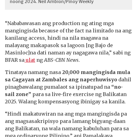
noong 2024. Neil Ambion/Pinoy Weekly
“Nababawasan ang production ng ating mga
mangingisda because of the fact na limitado na ang
kanilang access, hindi na nila magawa na
malayang makapasok sa lagoon [ng Bajo de
Masinloc]na dati naman ay nagagawa nila,” sabi ng
BFAR sa
ulat
ng
ABS-CBN News
.
Tinataya namang nasa
20,000 mangingisda mula
sa Cagayan at Zambales ang naperhuwisyo
dahil
pinagbawalang pumalaot sa ipinatupad na
“no-
sail zone”
para sa live-fire exercise ng Balikatan
2025. Walang kompensasyong ibinigay sa kanila.
“Hindi makatuwiran na ang mga mangingisda pa
ang magsasakripisyo para lamang bigyang-daan
ang Balikatan, na wala namang kabuluhan para sa
mga ordinaryong Pilipino,” ani Pamalakaya