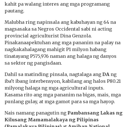
kahit pa walang interes ang mga programang
pautang.
Malubha ring napinsala ang kabuhayan ng 64 na
magsasaka sa Negros Occidental sabi ni acting
provincial agriculturist Dina Genzola.
Pinakanaapektuhan ang mga pananim na palay na
nagkakahalagang mahigit P1 milyon habang
tinatayang P575,976 naman ang halaga ng danyos
sa sektor ng pangisdaan.
Dahil sa matinding pinsala, nagtalaga ang
DA
ng
iba’t ibang interbensyon, kabilang ang halos P80.21
milyong halaga ng mga agricultural inputs.
Kasama rito ang mga pananim na bigas, mais, mga
punlang gulay, at mga gamot para sa mga hayop.
Nais namang panagutin ng
Pambansang Lakas ng
Kilusang Mamamalakaya ng Pilipinas
(Pamalakaya Pilipinas)
at
Amihan National