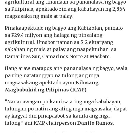
agrikultural ang tinamaan sa pananalasa ng bagyo
sa Pilipinas, apektado rin ang kabuhayan ng 2,864
magsasaka ng mais at palay.
Pinakaapektado ng bagyo ang Kabikolan, pumalo
sa P29.4 milyon ang halaga ng pinsalang
agrikultural. Umabot naman sa 512 ektaryang
sakahan ng mais at palay ang naapektuhan sa
Camarines Sur, Camarines Norte at Masbate.
Ilang araw matapos ang pananalasa ng bagyo, wala
pa ring natatanggap na tulong ang mga
magsasakang apektado ayon
Kilusang
Magbubukid ng Pilipinas (KMP)
.
“Nananawagan po kami sa ating mga kababayan,
tulungan po natin ang ating mga magsasaka, dapat
ay kagyat din pinapaabot sa kanila ang mga
tulong,” ani KMP chairperson
Danilo Ramos
.