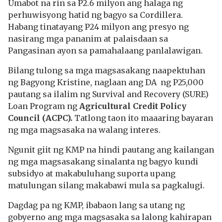
Umabot na rin sa P2.6 milyon ang halaga ng
perhuwisyong hatid ng bagyo sa Cordillera.
Habang tinatayang P24 milyon ang presyo ng
nasirang mga pananim at palaisdaan sa
Pangasinan ayon sa pamahalaang panlalawigan.
Bilang tulong sa mga magsasakang naapektuhan
ng Bagyong Kristine, naglaan ang DA ng P25,000
pautang sa ilalim ng Survival and Recovery (SURE)
Loan Program ng
Agricultural Credit Policy
Council (ACPC).
Tatlong taon ito maaaring bayaran
ng mga magsasaka na walang interes.
Ngunit giit ng KMP na hindi pautang ang kailangan
ng mga magsasakang sinalanta ng bagyo kundi
subsidyo at makabuluhang suporta upang
matulungan silang makabawi mula sa pagkalugi.
Dagdag pa ng KMP, ibabaon lang sa utang ng
gobyerno ang mga magsasaka sa lalong kahirapan