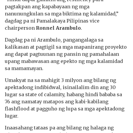
pagtakpan ang kapabayaan ng mga
nanunungkulan sa mga biktima ng kalamidad,”
dagdag pa ni Pamalakaya Pilipinas vice
chairperson
Ronnel Arambulo
.
Dagdag pa ni Arambulo, pangangalaga sa
kalikasan at pagtigil sa mga mapanirang proyekto
ang dapat pagtuunan ng pansin ng pamahalaan
upang mabawasan ang epekto ng mga kalamidad
sa mamamayan.
Umakyat na sa mahigit 3 milyon ang bilang ng
apektadong indibidwal, isinailalim din ang 30
lugar sa state of calamity, habang hindi bababa sa
76 ang namatay matapos ang kabi-kabilang
flashflood at pagguho ng lupa sa mga apektadong
lugar.
Inaasahang tataas pa ang bilang ng halaga ng