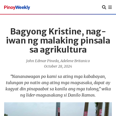
Pinoy
Weekly
Bagyong Kristine, nag-
iwan ng malaking pinsala
sa agrikultura
John Edmar Pineda
,
Adelene Britanico
October 28, 2024
“Nananawagan po kami sa ating mga kababayan,
tulungan po natin ang ating mga magsasaka, dapat ay
kagyat din pinapaabot sa kanila ang mga tulong,” wika
ng lider-magsasakang si Danilo Ramos.