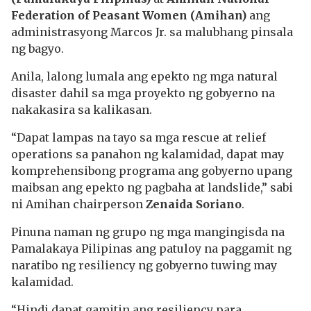
Federation of Peasant Women (Amihan)
ang
administrasyong Marcos Jr. sa malubhang pinsala
ng bagyo.
Anila, lalong lumala ang epekto ng mga natural
disaster dahil sa mga proyekto ng gobyerno na
nakakasira sa kalikasan.
“Dapat lampas na tayo sa mga rescue at relief
operations sa panahon ng kalamidad, dapat may
komprehensibong programa ang gobyerno upang
maibsan ang epekto ng pagbaha at landslide,” sabi
ni Amihan chairperson
Zenaida Soriano
.
Pinuna naman ng grupo ng mga mangingisda na
Pamalakaya Pilipinas ang patuloy na paggamit ng
naratibo ng resiliency ng gobyerno tuwing may
kalamidad.
“Hindi dapat gamitin ang resiliency para