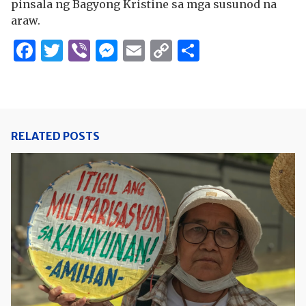
pinsala ng Bagyong Kristine sa mga susunod na
araw.
Facebook
Twitter
Viber
Messenger
Email
Copy
Share
Link
RELATED POSTS