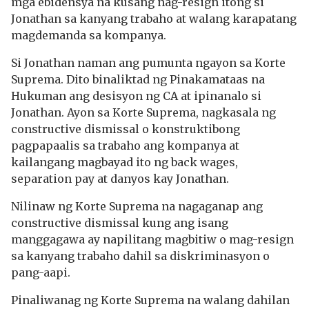
mga ebidensya na kusang nag-resign itong si
Jonathan sa kanyang trabaho at walang karapatang
magdemanda sa kompanya.
Si Jonathan naman ang pumunta ngayon sa Korte
Suprema. Dito binaliktad ng Pinakamataas na
Hukuman ang desisyon ng CA at ipinanalo si
Jonathan. Ayon sa Korte Suprema, nagkasala ng
constructive dismissal o konstruktibong
pagpapaalis sa trabaho ang kompanya at
kailangang magbayad ito ng back wages,
separation pay at danyos kay Jonathan.
Nilinaw ng Korte Suprema na nagaganap ang
constructive dismissal kung ang isang
manggagawa ay napilitang magbitiw o mag-resign
sa kanyang trabaho dahil sa diskriminasyon o
pang-aapi.
Pinaliwanag ng Korte Suprema na walang dahilan