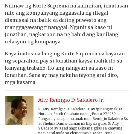
Nilinaw ng Korte Suprema na kalimitan, inuutusan
nito ang kompanyang nagkasala ng illegal
dismissal na ibalik sa dating puwesto ang
manggagawang tinanggal. Ngunit sa kaso ni
Jonathan, nagkaroon na ng bahid ang kanilang
relasyon ng kompanya.
Kaya inutos na lang ng Korte Suprema na bayaran
ng separation pay si Jonathan kaysa ibalik ito sa
kanyang trabaho. Ito ang nangyari sa kaso ni
Jonathan. Sana ay may nakuha tayong aral dito,
mga kasama.
Atty. Remigio D. Saladero Jr.
Si Atty. Remigio D. Saladero Jr. ay ipinanganak sa
Nuralah, South Cotabato noong Enero 27, 1959.
Panganay sa apat na anak nina Remigio Saladero Sr.
at Thelma Damandaman na kapwa guro. Si Atty.
Saladero ay agad nagpakita mg gilas sa kanyang
pag-aaral mula sa elementarya sa Sto. Nino