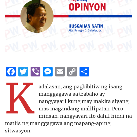
Facebook
Twitter
Viber
Messenger
Email
Copy
Share
K
Link
adalasan, ang pagbibitiw ng isang
manggagawa sa trabaho ay
nangyayari kung may makita siyang
mas magandang malilipatan. Pero
minsan, nangyayari ito dahil hindi na
matiis ng manggagawa ang mapang-aping
sitwasyon.