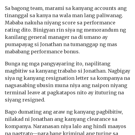
Sa bagong team, marami sa kanyang accounts ang
tinanggal sa kanya na wala man lang paliwanag.
Mababa nakuha niyang score sa performance
rating dito. Binigyan rin siya ng memorandum ng
kanilang general manager na di umano ay
pumapayag si Jonathan na tumanggap ng mas
mababang performance bonus.
Bunga ng mga pangyayaring ito, napilitang
magbitiw sa kanyang trabaho si Jonathan. Nagbigay
siya ng kanyang resignation letter sa kompanya na
nagsasabing ubusin muna niya ang naipon niyang
terminal leave at pagkatapos nito ay ituturing na
siyang resigned.
Bago dumating ang araw ng kanyang pagbibitiw,
nilakad ni Jonathan ang kanyang clearance sa
kompanya. Naranasan niya lalo ang hindi maayos
na pagtrato—para bang kriminal ang turing sa