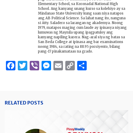
Elementary School, sa Koronadal National High
School. Ang kanyang unang kurso sa kolehiyo ay sa
Mindanao State University kung saan niya natapos
ang AB Political Science. Sa lahat nang ito, nanguna
si Atty. Saladero sa larangan ng akademya. Noong
1979, matapos maging cum laude ay ipinasya niyang
lumuwas ng Maynila upang ipagpatuloy ang
kanyang napiling karera. Nag-aral siya ng batas sa
San Beda College at ipinasa ang bar examinations
noong 1984, sa rating na 88.95 porsiyento, bilang
pang-17 pinakamataas na grado.
Facebook
Twitter
Viber
Messenger
Email
Copy
Share
Link
RELATED POSTS