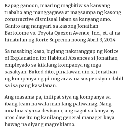
Kapag ganoon, maaring magbitiw sa kanyang
trabaho ang manggagawa at magsampa ng kasong
constructive dismissal laban sa kanyang amo.
Ganito ang nangyari sa kasong Jonathan
Bartolome vs. Toyota Quezon Avenue, Inc., et. al na
hinatulan ng Korte Suprema noong Abril 3, 2024.
Sa nasabing kaso, biglang nakatanggap ng Notice
of Explanation for Habitual Absences si Jonathan,
empleyado sa kilalang kompanya ng mga
sasakyan. Bukod dito, pinatawan din si Jonathan
ng kompanya ng pitong araw na suspensiyon dahil
sa isa pang kasalanan.
Ang masama pa, inilipat siya ng kompanya sa
ibang team na wala man lang paliwanag. Nang
umalma siya sa desisyon, ang sagot sa kanya ay
utos daw ito ng kanilang general manager kaya
huwag na siyang magreklamo.