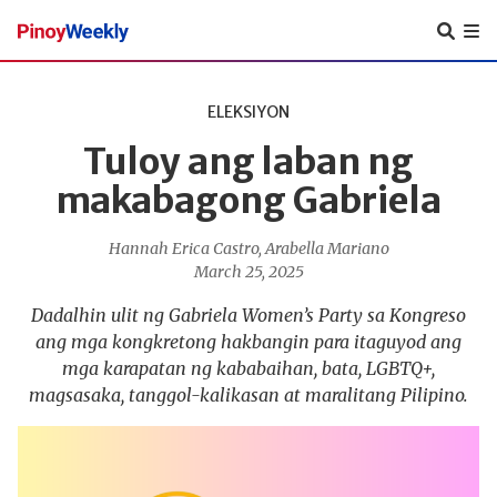
Pinoy
Weekly
ELEKSIYON
Tuloy ang laban ng
makabagong Gabriela
Hannah Erica Castro
,
Arabella Mariano
March 25, 2025
Dadalhin ulit ng Gabriela Women’s Party sa Kongreso
ang mga kongkretong hakbangin para itaguyod ang
mga karapatan ng kababaihan, bata, LGBTQ+,
magsasaka, tanggol-kalikasan at maralitang Pilipino.