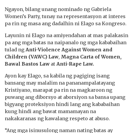
Ngayon, bilang unang nominado ng Gabriela
Women’s Party, tunay na representasyon at interes
pa rin ng masa ang dadalhin ni Elago sa Kongreso.
Layunin ni Elago na amiyendahan at mas palakasin
pa ang mga batas na naipanalo ng mga kababaihan
tulad ng
Anti-Violence Against Women and
Children (VAWC)
Law
,
Magna Carta of Women,
Bawal Bastos Law
at
Anti-Rape Law.
Ayon kay Elago, sa kabila ng pagiging isang
bansang may malalim na pananampalatayang
Kristiyano, marapat pa rin na magkaroon ng
puwang ang diborsyo at aborsiyon sa bansa upang
bigyang proteksiyon hindi lang ang kababaihan
kung hindi ang bawat mamamayan na
nakakaranas ng kawalang respeto at abuso.
“Ang mga isinusulong naman nating batas ay