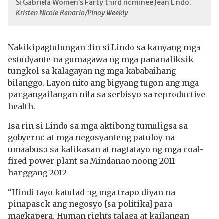
Si Gabriela Women’s Party third nominee Jean Lindo.
Kristen Nicole Ranario/Pinoy Weekly
Nakikipagtulungan din si Lindo sa kanyang mga
estudyante na gumagawa ng mga pananaliksik
tungkol sa kalagayan ng mga kababaihang
bilanggo. Layon nito ang bigyang tugon ang mga
pangangailangan nila sa serbisyo sa reproductive
health.
Isa rin si Lindo sa mga aktibong tumuligsa sa
gobyerno at mga negosyanteng patuloy na
umaabuso sa kalikasan at nagtatayo ng mga coal-
fired power plant sa Mindanao noong 2011
hanggang 2012.
“Hindi tayo katulad ng mga trapo diyan na
pinapasok ang negosyo [sa politika] para
magkapera. Human rights talaga at kailangan