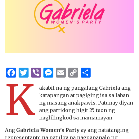
Facebook
Twitter
Viber
Messenger
Email
Copy
Share
K
Link
akabit na ng pangalang Gabriela ang
katapangan at pagiging isa sa laban
ng masang anakpawis. Patunay diyan
ang partidong higit 25 taon ng
naglilingkod sa mamamayan.
Ang
Gabriela Women’s Party
ay ang natatanging
representante na patuloy na nagpapanalo ng