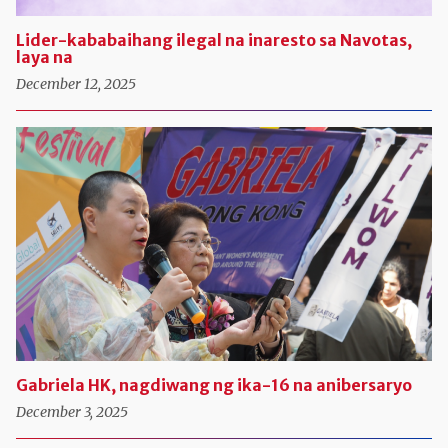
Lider-kababaihang ilegal na inaresto sa Navotas,
laya na
December 12, 2025
Gabriela HK, nagdiwang ng ika-16 na anibersaryo
December 3, 2025