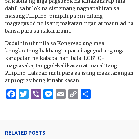
Sa kabila ng mga pagsubok na kinakaharap nila
dahil sa bulok na sistemang nagpapahirap sa
masang Pilipino, pinipili pa rin nilang
magtaguyod ng isang makatarungan at maunlad na
bansa para sa nakararami.
Dadalhin ulit nila sa Kongreso ang mga
kongkretong hakbangin para itaguyod ang mga
karapatan ng kababaihan, bata, LGBTQ+,
magsasaka, tanggol-kalikasan at maralitang
Pilipino. Lalaban muli para sa isang makatarungan
at progresibong kinabukasan.
Facebook
Twitter
Viber
Messenger
Email
Copy
Share
Link
RELATED POSTS