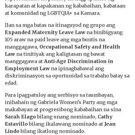
karapatan at kapakanan ng kababaihan, kabataan
at komunidad ng LGBTQIA+ sa Kamara.
Ilan sa mga batas na itinaguyod ng grupo ang
Expanded Maternity Leave Law
na binibigyang
105 araw na paid leave ang mga buntis na
manggagawa,
Occupational Safety and Health
Law
na tinitiyak ang kaligtasan ng bawat
manggagawa at
Anti-Age Discrimination in
Employment Law
na ipinagbabawal ang
diskriminasyon sa oportunidad sa trabaho batay sa
edad.
Para ipagpatuloy ang serbisyo sa taumbayan,
inihahain ng Gabriela Women’s Party ang mga
makabayan at progresibong kababaihan na sina
Sarah Elago
bilang unang nominado,
Cathy
Estavillo
bilang ikalawang nominado at
Jean
Lindo
bilang ikatlong nominado.