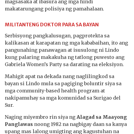
magsasaka at ibasura ang mga hindi
makatarungang polisiya ng pamahalaan.
MILITANTENG DOKTOR PARA SA BAYAN
Serbisyong pangkalusugan, pagprotekta sa
kalikasan at karapatan ng mga kababaihan, ito ang
pangunahing panawagan at isusulong ni Lindo
kung palaring makakuha ng tatlong puwesto ang
Gabriela Women’s Party sa darating na eleksiyon.
Mahigit apat na dekada nang naglilingkod sa
bayan si Lindo mula sa pagiging boluntir siya sa
mga community-based health program at
nakipamuhay sa mga komunidad sa Surigao del
Sur.
Naging miyembro rin siya ng
Alagad sa Maayong
Panglawas
noong 1982 na nagbigay daan sa kanya
upang mas lalong umigting ang kagustuhan na