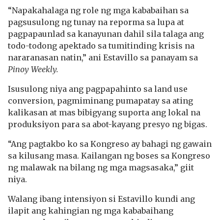
“Napakahalaga ng role ng mga kababaihan sa
pagsusulong ng tunay na reporma sa lupa at
pagpapaunlad sa kanayunan dahil sila talaga ang
todo-todong apektado sa tumitinding krisis na
nararanasan natin,” ani Estavillo sa panayam sa
Pinoy Weekly.
Isusulong niya ang pagpapahinto sa land use
conversion, pagmiminang pumapatay sa ating
kalikasan at mas bibigyang suporta ang lokal na
produksiyon para sa abot-kayang presyo ng bigas.
“Ang pagtakbo ko sa Kongreso ay bahagi ng gawain
sa kilusang masa. Kailangan ng boses sa Kongreso
ng malawak na bilang ng mga magsasaka,” giit
niya.
Walang ibang intensiyon si Estavillo kundi ang
ilapit ang kahingian ng mga kababaihang