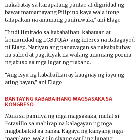
nakabatay sa karapatang pantao at dignidad ng
bawat mamamayang Pilipino kaya wala itong
tatapakan na anumang paniniwala,” ani Elago
Hindi limitado sa kababaihan, kabataan at
komunidad ng LGBTQIA+ ang interes na itataguyod
ni Elago. Nariyan ang panawagan sa nakabubuhay
na sahod at pagtitiyak na walang anumang porma
ng abuso sa mga lugar ng trabaho.
“Ang isyu ng kababaihan ay kaugnay ng isyu ng
ating bayan,” ani Elago
BANTAY NG KABABAIHANG MAGSASAKA SA
KONGRESO
Mula sa pamilya ng mga magsasaka, mulat si
Estavillo sa mahirap na kalagayan ng mga
magbubukid sa bansa. Kagaya ng kanyang mga
magulang, wala rin siyang sariling lupang