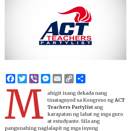
Facebook
Twitter
Viber
Messenger
Email
Copy
Share
M
Link
ahigit isang dekada nang
tinataguyod sa Kongreso ng
ACT
Teachers Partylist
ang
karapatan ng lahat ng mga guro
at estudyante. Sila ang
pangunahing naglalapit ng mga isyung