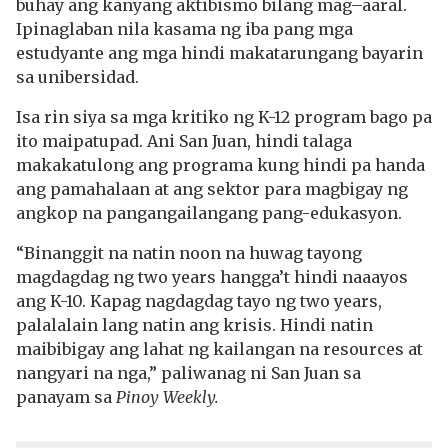
buhay ang kanyang aktibismo bilang mag–aaral.
Ipinaglaban nila kasama ng iba pang mga
estudyante ang mga hindi makatarungang bayarin
sa unibersidad.
Isa rin siya sa mga kritiko ng K-12 program bago pa
ito maipatupad. Ani San Juan, hindi talaga
makakatulong ang programa kung hindi pa handa
ang pamahalaan at ang sektor para magbigay ng
angkop na pangangailangang pang-edukasyon.
“Binanggit na natin noon na huwag tayong
magdagdag ng two years hangga’t hindi naaayos
ang K-10. Kapag nagdagdag tayo ng two years,
palalalain lang natin ang krisis. Hindi natin
maibibigay ang lahat ng kailangan na resources at
nangyari na nga,” paliwanag ni San Juan sa
panayam sa
Pinoy Weekly.