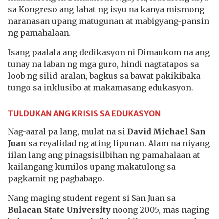
sa Kongreso ang lahat ng isyu na kanya mismong
naranasan upang matugunan at mabigyang-pansin
ng pamahalaan.
Isang paalala ang dedikasyon ni Dimaukom na ang
tunay na laban ng mga guro, hindi nagtatapos sa
loob ng silid-aralan, bagkus sa bawat pakikibaka
tungo sa inklusibo at makamasang edukasyon.
TULDUKAN ANG KRISIS SA EDUKASYON
Nag-aaral pa lang, mulat na si
David Michael San
Juan
sa reyalidad ng ating lipunan. Alam na niyang
iilan lang ang pinagsisilbihan ng pamahalaan at
kailangang kumilos upang makatulong sa
pagkamit ng pagbabago.
Nang maging student regent si San Juan sa
Bulacan State University
noong 2005, mas naging