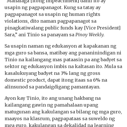
“Mahalaga [itong impeachment] dahil ito ay
usapin ng pagpapanagot. Kung sa tatay ay
pagpapanagot sa usapin ng human rights
violations, dito naman pagpapanagot sa
pinagkatiwalang public funds kay [Vice President]
Sara,” ani Tinio sa panayam sa
Pinoy Weekly.
Sa usapin naman ng edukasyon at kapakanan ng
mga guro sa bansa, matibay ang pananinindigan ni
Tinio na kailangang mas pataasin pa ang badyet sa
sektor ng edukasyon imbis na kaltasan ito. Mula sa
kasalukuyang badyet na 3% lang ng gross
domestic product, dapat itong itaas sa 6% na
alinsunod sa pandaigdigang pamantayan.
Ayon kay Tinio, ito ang unang hakbang na
kailangang gawin ng pamahalaan upang
matugunan ang kakulangan sa bilang ng mga guro,
maayos na klasrum, pagpapataas sa suweldo ng
mga guro, kakulangan sa dekalidad na learning