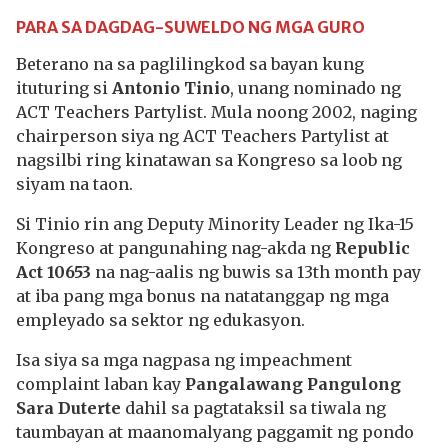
PARA SA DAGDAG-SUWELDO NG MGA GURO
Beterano na sa paglilingkod sa bayan kung
ituturing si
Antonio Tinio
, unang nominado ng
ACT Teachers Partylist. Mula noong 2002, naging
chairperson siya ng ACT Teachers Partylist at
nagsilbi ring kinatawan sa Kongreso sa loob ng
siyam na taon.
Si Tinio rin ang Deputy Minority Leader ng Ika-15
Kongreso at pangunahing nag-akda ng
Republic
Act 10653
na nag-aalis ng buwis sa 13th month pay
at iba pang mga bonus na natatanggap ng mga
empleyado sa sektor ng edukasyon.
Isa siya sa mga nagpasa ng impeachment
complaint laban kay
Pangalawang Pangulong
Sara Duterte
dahil sa pagtataksil sa tiwala ng
taumbayan at maanomalyang paggamit ng pondo