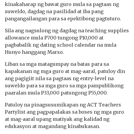
kinakaharap ng bawat guro mula sa pagtaas ng
suweldo, dagdag na pasilidad at iba pang
pangangailangan para sa epektibong pagtuturo.
Sila ang nagsulong ng dagdag na teaching supplies
allowance mula P700 tungong P10,000 at
pagbabalik ng dating school calendar na mula
Hunyo hanggang Marso.
Liban sa mga matagumpay na batas para sa
kapakanan ng mga guro at mag-aaral, patuloy din
ang pagigiit nila sa pagtaas ng entry-level na
suweldo para sa mga guro sa mga pampublikong
paaralan mula P33,000 patungong P55,000.
Patuloy na pinagsusumikapan ng ACT Teachers
Partylist ang pagpapalakas sa boses ng mga guro
at mag-aaral upang matiyak ang kalidad ng
edukasyon at magandang kinabukasan.