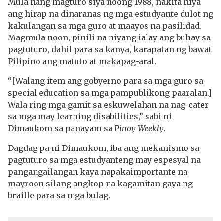
Mula nang magturo siya noong 1988, nakita niya
ang hirap na dinaranas ng mga estudyante dulot ng
kakulangan sa mga guro at maayos na pasilidad.
Magmula noon, pinili na niyang ialay ang buhay sa
pagtuturo, dahil para sa kanya, karapatan ng bawat
Pilipino ang matuto at makapag-aral.
“[Walang item ang gobyerno para sa mga guro sa
special education sa mga pampublikong paaralan.]
Wala ring mga gamit sa eskuwelahan na nag-cater
sa mga may learning disabilities,” sabi ni
Dimaukom sa panayam sa
Pinoy Weekly
.
Dagdag pa ni Dimaukom, iba ang mekanismo sa
pagtuturo sa mga estudyanteng may espesyal na
pangangailangan kaya napakaimportante na
mayroon silang angkop na kagamitan gaya ng
braille para sa mga bulag.