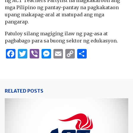
ng ACT Teachers Partylist na magkakaroon ang
mga Pilipino ng pantay-pantay na pagkakataon
upang makapag-aral at matupad ang mga
pangarap.
Patuloy silang magiging ilaw ng pag-asa at
pagbabago para sa buong sektor ng edukasyon.
Facebook
Twitter
Viber
Messenger
Email
Copy
Share
Link
RELATED POSTS