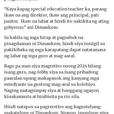
“Kaya kapag special education teacher ka, parang
ikaw na ang direktor, ikaw ang principal, pati
janitor. Ikaw na lahat at hindi ito nakikita ng ating
gobyerno,” ani Dimaukom.
Sa kabila ng mga hirap at pagsubok na
pinagdaanan ni Dimaukom, hindi siya tumigil sa
pakikibaka ng mga karapatang dapat natatamasa
ng lahat ng mga guro at mag-aaral.
Bago pa man siya magretiro noong 2024 bilang
isang guro, nag-lobby siya sa isang pribadong
paaralan upang makapasok ang kanyang mga
estudyante na gustong mag-aral sa kolehiyo.
Naging matagumpay siya at hanggang ngayon
kinakamusta at binibisita pa rin sila.
Hindi natapos sa pagreretiro ang kagustuhang
makatulong ni Dimaukom. Ngayon, isusulong niya