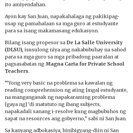
ito amiyendahan.
Ayon kay San Juan, napakahalaga ng pakikipag-
usap ng pamahalaan sa mga guro at estudyante
para sa isang makamasang edukasyon.
Bilang isang propesor sa
De La Salle University
(DLSU),
isusulong niya ang nakabubuhay na sahod
para sa mga guro sa mga pribadong paaralan at
pagsasabatas ng
Magna Carta for Private School
Teachers
.
“‘Yong very basic na problema sa kawalan ng
reading comprehension ng ating [mga] estudyante,
na manganganak ng napakaraming problema
[gaya ng] ‘di matututo ng ibang subjects,
napakadali sanang i-resolve kung magbubuhos ng
sapat na resources ang gobyerno,” sabi ni San Juan
.
Sa kanyang adbokasiya, binibigyang-diin ni San