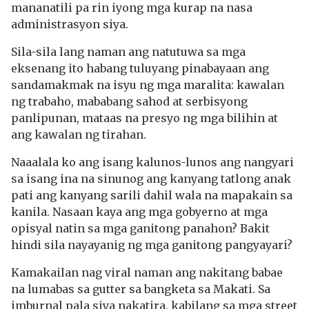
mananatili pa rin iyong mga kurap na nasa
administrasyon siya.
Sila-sila lang naman ang natutuwa sa mga
eksenang ito habang tuluyang pinabayaan ang
sandamakmak na isyu ng mga maralita: kawalan
ng trabaho, mababang sahod at serbisyong
panlipunan, mataas na presyo ng mga bilihin at
ang kawalan ng tirahan.
Naaalala ko ang isang kalunos-lunos ang nangyari
sa isang ina na sinunog ang kanyang tatlong anak
pati ang kanyang sarili dahil wala na mapakain sa
kanila. Nasaan kaya ang mga gobyerno at mga
opisyal natin sa mga ganitong panahon? Bakit
hindi sila nayayanig ng mga ganitong pangyayari?
Kamakailan nag viral naman ang nakitang babae
na lumabas sa gutter sa bangketa sa Makati. Sa
imburnal pala siya nakatira, kabilang sa mga street