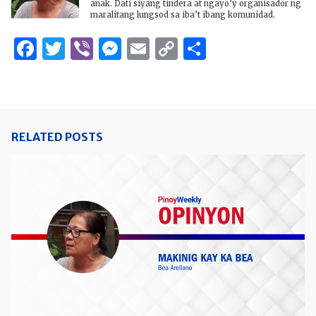
anak. Dati siyang tindera at ngayo’y organisador ng
maralitang lungsod sa iba’t ibang komunidad.
Facebook
Twitter
Viber
Messenger
Email
Copy
Share
Link
RELATED POSTS