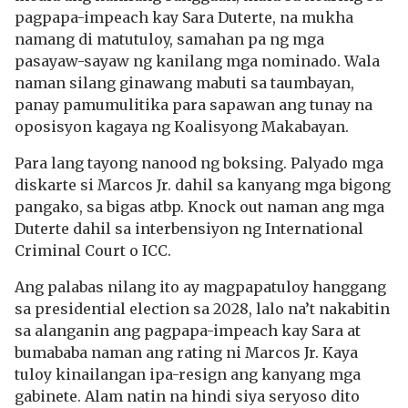
pagpapa-impeach kay Sara Duterte, na mukha
namang di matutuloy, samahan pa ng mga
pasayaw-sayaw ng kanilang mga nominado. Wala
naman silang ginawang mabuti sa taumbayan,
panay pamumulitika para sapawan ang tunay na
oposisyon kagaya ng Koalisyong Makabayan.
Para lang tayong nanood ng boksing. Palyado mga
diskarte si Marcos Jr. dahil sa kanyang mga bigong
pangako, sa bigas atbp. Knock out naman ang mga
Duterte dahil sa interbensiyon ng International
Criminal Court o ICC.
Ang palabas nilang ito ay magpapatuloy hanggang
sa presidential election sa 2028, lalo na’t nakabitin
sa alanganin ang pagpapa-impeach kay Sara at
bumababa naman ang rating ni Marcos Jr. Kaya
tuloy kinailangan ipa-resign ang kanyang mga
gabinete. Alam natin na hindi siya seryoso dito