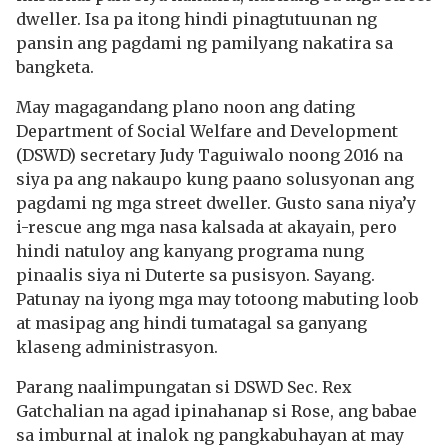
dweller. Isa pa itong hindi pinagtutuunan ng
pansin ang pagdami ng pamilyang nakatira sa
bangketa.
May magagandang plano noon ang dating
Department of Social Welfare and Development
(DSWD) secretary Judy Taguiwalo noong 2016 na
siya pa ang nakaupo kung paano solusyonan ang
pagdami ng mga street dweller. Gusto sana niya’y
i-rescue ang mga nasa kalsada at akayain, pero
hindi natuloy ang kanyang programa nung
pinaalis siya ni Duterte sa pusisyon. Sayang.
Patunay na iyong mga may totoong mabuting loob
at masipag ang hindi tumatagal sa ganyang
klaseng administrasyon.
Parang naalimpungatan si DSWD Sec. Rex
Gatchalian na agad ipinahanap si Rose, ang babae
sa imburnal at inalok ng pangkabuhayan at may