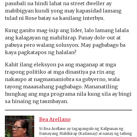
pasubali na hindi lahat na street dweller ay
mabibigyan kundi yong may kapasidad lamang
tulad ni Rose batay sa kanilang interbyu.
Kung ganito mag-isip ang lider, lalo lamang lalala
ang kalagayan ng mahihirap. Panay dole-out at
pabuya pero walang solusyon. May pagbabago ba
kaya pagkatapos ng halalan?
Kahit ilang eleksyon pa ang maganap at mga
trapong politiko at mga dinastiya pa rin ang
nakaupo at nagmamaniobra sa gobyerno, wala
tayong maaasahang pagbabago. Mananatiling
hungkag ang mga programa nila kung sila ay bingi
sa hinaing ng taumbayan.
Bea Arellano
Si Bea Arellano ay tagapangulo ng Kalipunan ng
Damayang Mahihirap (Kadamay) at nanay ng tatlong