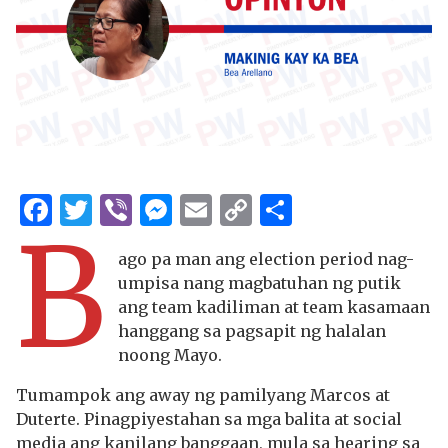
Facebook
Twitter
Viber
Messenger
Email
Copy
Share
B
Link
ago pa man ang election period nag-
umpisa nang magbatuhan ng putik
ang team kadiliman at team kasamaan
hanggang sa pagsapit ng halalan
noong Mayo.
Tumampok ang away ng pamilyang Marcos at
Duterte. Pinagpiyestahan sa mga balita at social
media ang kanilang banggaan, mula sa hearing sa