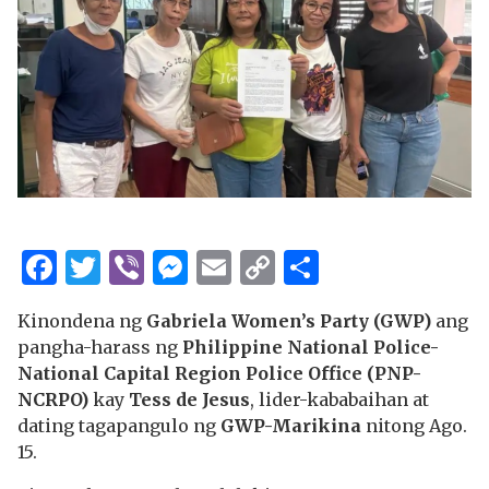
Facebook
Twitter
Viber
Messenger
Email
Copy
Share
Link
Kinondena ng
Gabriela Women’s Party (GWP)
ang
pangha-harass ng
Philippine National Police-
National Capital Region Police Office (PNP-
NCRPO)
kay
Tess de Jesus
, lider-kababaihan at
dating tagapangulo ng
GWP-Marikina
nitong Ago.
15.