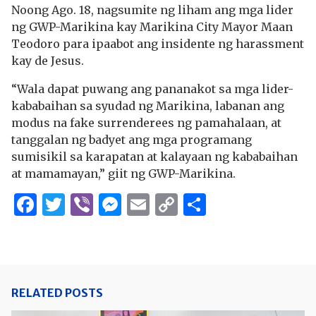
Noong Ago. 18, nagsumite ng liham ang mga lider
ng GWP-Marikina kay Marikina City Mayor Maan
Teodoro para ipaabot ang insidente ng harassment
kay de Jesus.
“Wala dapat puwang ang pananakot sa mga lider-
kababaihan sa syudad ng Marikina, labanan ang
modus na fake surrenderees ng pamahalaan, at
tanggalan ng badyet ang mga programang
sumisikil sa karapatan at kalayaan ng kababaihan
at mamamayan,” giit ng GWP-Marikina.
Facebook
Twitter
Viber
Messenger
Email
Copy
Share
Link
RELATED POSTS