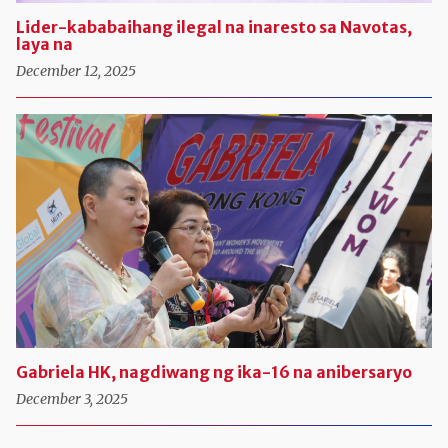
Lider-kababaihang ilegal na inaresto sa Navotas,
laya na
December 12, 2025
Gabriela HK, nagdiwang ng ika-16 na anibersaryo
December 3, 2025