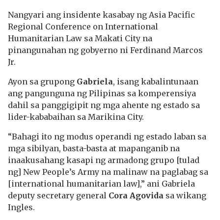
Nangyari ang insidente kasabay ng Asia Pacific
Regional Conference on International
Humanitarian Law sa Makati City na
pinangunahan ng gobyerno ni Ferdinand Marcos
Jr.
Ayon sa grupong
Gabriela
, isang kabalintunaan
ang pangunguna ng Pilipinas sa komperensiya
dahil sa panggigipit ng mga ahente ng estado sa
lider-kababaihan sa Marikina City.
“Bahagi ito ng modus operandi ng estado laban sa
mga sibilyan, basta-basta at mapanganib na
inaakusahang kasapi ng armadong grupo [tulad
ng] New People’s Army na malinaw na paglabag sa
[international humanitarian law],” ani Gabriela
deputy secretary general
Cora Agovida
sa wikang
Ingles.