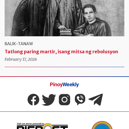
BALIK-TANAW
Tatlong paring martir, isang mitsa ng rebolusyon
February 17, 2026
Pinoy
Weekly