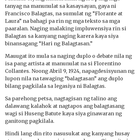
tanyag na manunulat sa kasaysayan, gaya ni
Francisco Balagtas, na sumulat ng “Florante at
Laura” na bahagi pa rin ng mga teksto sa mga
paaralan. Naging malaking impluwensiya rin si
Balagtas sa kanyang naging karera kaya siya
binansagang “Hari ng Balagtasan.”
Mauugat ito mula sa naging duplo o debate nila ng
isa pang artista at manunulat na si Florentino
Collantes. Noong Abril 9, 1924, napagdesisyunan ng
lupon nila na tawaging “balagtasan” ang duplo
bilang pagkilala sa legasiya ni Balagtas.
Sa parehong petsa, nagtagisan ng talino ang
dalawang kalahok at nagtapos ang balagtasang
wagi si Huseng Batute kaya siya ginawaran ng
ganitong pagkilala.
Hindi lang din rito nasusukat ang kanyang husay