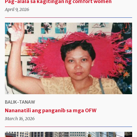
Pag-alala sa kagitingan ng comfort women
April 9, 2026
BALIK-TANAW
Nananatili ang panganib sa mga OFW
March 16, 2026