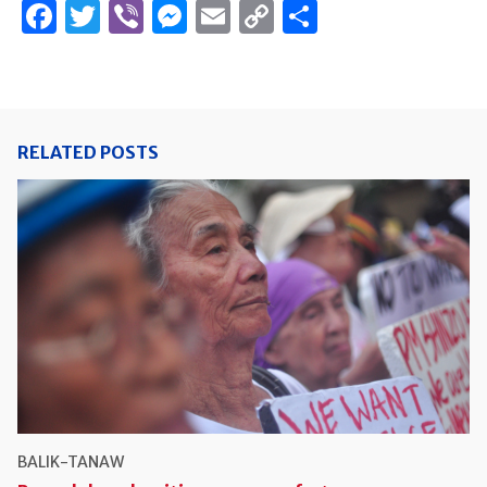
Facebook
Twitter
Viber
Messenger
Email
Copy
Share
Link
RELATED POSTS
BALIK-TANAW