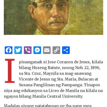
Facebook
Twitter
Viber
Messenger
Email
Copy
Share
I
Link
pinanganak si Jose Corazon de Jesus, kilala
bilang Huseng Batute, noong Nob. 22, 1896,
sa Sta. Cruz, Maynila sa mag-asawang
Vicente de Jesus ng Sta. Maria, Bulacan at
Susana Pangilinan ng Pampanga. Tinapos
niya ang edukasyon sa Liceo de Manila na kilala na
ngayon bilang Manila Central University.
Madalas siyang natatabunan ng iba pang mga