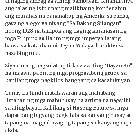
at naging ambag sa sining pambayan. Ginamit niya
ang talas ng isip upang malikhaing kondenahin
ang marahas na pananakop ng Amerika sa bansa,
gaya ng alegorya niyang “Sa Dakong Silangan”
noong 1928 na tampok ang naging karanasan ng
mga Pilipino sa ilalim ng mga imperyalistang
bansa sa katauhan ni Reyna Malaya, karakter sa
nasabing tula.
Siya rin ang nagsulat ng titk sa awiting “Bayan Ko”
na inaawit pa rin ng mga progresibong grupo sa
kanilang mga pagkilos hanggang sa kasalukuyan.
Tunay na hindi matatawaran ang mahabang
listahan ng mga mahuhusay na artista na nagsilbi
sa ating bayan. Kabilang si Huseng Batute sa mga
dapat pang bigyang pagkilala sa kanyang husay at
tapang na magpahayag ng tapang sa kanyang mga
akda.