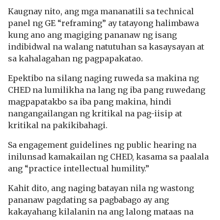
Kaugnay nito, ang mga mananatili sa technical
panel ng GE “reframing” ay tatayong halimbawa
kung ano ang magiging pananaw ng isang
indibidwal na walang natutuhan sa kasaysayan at
sa kahalagahan ng pagpapakatao.
Epektibo na silang naging ruweda sa makina ng
CHED na lumilikha na lang ng iba pang ruwedang
magpapatakbo sa iba pang makina, hindi
nangangailangan ng kritikal na pag-iisip at
kritikal na pakikibahagi.
Sa engagement guidelines ng public hearing na
inilunsad kamakailan ng CHED, kasama sa paalala
ang “practice intellectual humility.”
Kahit dito, ang naging batayan nila ng wastong
pananaw pagdating sa pagbabago ay ang
kakayahang kilalanin na ang lalong mataas na