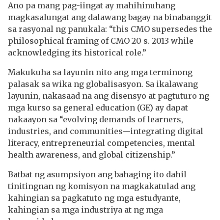
Ano pa mang pag-iingat ay mahihinuhang
magkasalungat ang dalawang bagay na binabanggit
sa rasyonal ng panukala: “this CMO supersedes the
philosophical framing of CMO 20 s. 2013 while
acknowledging its historical role.”
Makukuha sa layunin nito ang mga terminong
palasak sa wika ng globalisasyon. Sa ikalawang
layunin, nakasaad na ang disensyo at pagtuturo ng
mga kurso sa general education (GE) ay dapat
nakaayon sa “evolving demands of learners,
industries, and communities—integrating digital
literacy, entrepreneurial competencies, mental
health awareness, and global citizenship.”
Batbat ng asumpsiyon ang bahaging ito dahil
tinitingnan ng komisyon na magkakatulad ang
kahingian sa pagkatuto ng mga estudyante,
kahingian sa mga industriya at ng mga