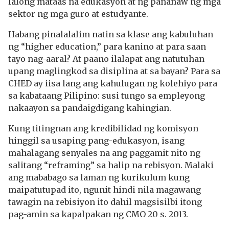
lalong mataas na edukasyon at ng pananaw ng mga
sektor ng mga guro at estudyante.
Habang pinalalalim natin sa klase ang kabuluhan
ng “higher education,” para kanino at para saan
tayo nag-aaral? At paano ilalapat ang natutuhan
upang maglingkod sa disiplina at sa bayan? Para sa
CHED ay iisa lang ang kahulugan ng kolehiyo para
sa kabataang Pilipino: susi tungo sa empleyong
nakaayon sa pandaigdigang kahingian.
Kung titingnan ang kredibilidad ng komisyon
hinggil sa usaping pang-edukasyon, isang
mahalagang senyales na ang paggamit nito ng
salitang “reframing” sa halip na rebisyon. Malaki
ang mababago sa laman ng kurikulum kung
maipatutupad ito, ngunit hindi nila magawang
tawagin na rebisiyon ito dahil magsisilbi itong
pag-amin sa kapalpakan ng CMO 20 s. 2013.