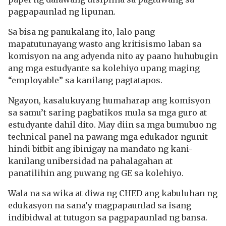
pagpapaunlad ng lipunan.
Sa bisa ng panukalang ito, lalo pang
mapatutunayang wasto ang kritisismo laban sa
komisyon na ang adyenda nito ay paano huhubugin
ang mga estudyante sa kolehiyo upang maging
“employable” sa kanilang pagtatapos.
Ngayon, kasalukuyang humaharap ang komisyon
sa samu’t saring pagbatikos mula sa mga guro at
estudyante dahil dito. May diin sa mga bumubuo ng
technical panel na pawang mga edukador ngunit
hindi bitbit ang ibinigay na mandato ng kani-
kanilang unibersidad na pahalagahan at
panatilihin ang puwang ng GE sa kolehiyo.
Wala na sa wika at diwa ng CHED ang kabuluhan ng
edukasyon na sana’y magpapaunlad sa isang
indibidwal at tutugon sa pagpapaunlad ng bansa.