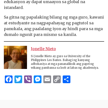
edukasyon ay dapat umaayon sa global na
istandard.
Sa gitna ng papalaking bilang ng mga guro, kawani
at estudyante na nagpapahayag ng pagtutol sa
panukala, ang paalalang iyon ay hindi para sa mga
dumalo ngunit para mismo sa kanila.
Jonelle Nieto
Si Jonelle Nieto ay guro sa University of the
Philippines Los Baños. Bahagi ng kanyang
adbokasiya at mga pananaliksik ang papel ng
wikang pambansa sa loob at labas ng akademiya.
Facebook
Twitter
Viber
Messenger
Email
Copy
Share
Link