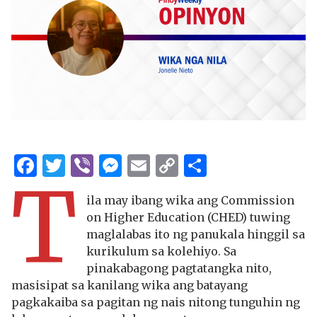
Facebook
Twitter
Viber
Messenger
Email
Copy
Share
T
Link
ila may ibang wika ang Commission
on Higher Education (CHED) tuwing
maglalabas ito ng panukala hinggil sa
kurikulum sa kolehiyo. Sa
pinakabagong pagtatangka nito,
masisipat sa kanilang wika ang batayang
pagkakaiba sa pagitan ng nais nitong tunguhin ng