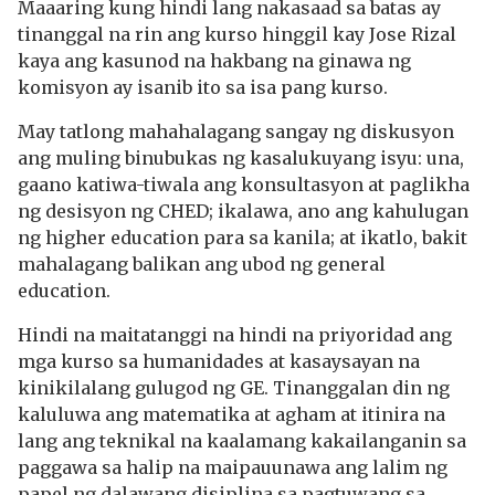
Maaaring kung hindi lang nakasaad sa batas ay
tinanggal na rin ang kurso hinggil kay Jose Rizal
kaya ang kasunod na hakbang na ginawa ng
komisyon ay isanib ito sa isa pang kurso.
May tatlong mahahalagang sangay ng diskusyon
ang muling binubukas ng kasalukuyang isyu: una,
gaano katiwa-tiwala ang konsultasyon at paglikha
ng desisyon ng CHED; ikalawa, ano ang kahulugan
ng higher education para sa kanila; at ikatlo, bakit
mahalagang balikan ang ubod ng general
education.
Hindi na maitatanggi na hindi na priyoridad ang
mga kurso sa humanidades at kasaysayan na
kinikilalang gulugod ng GE. Tinanggalan din ng
kaluluwa ang matematika at agham at itinira na
lang ang teknikal na kaalamang kakailanganin sa
paggawa sa halip na maipauunawa ang lalim ng
papel ng dalawang disiplina sa pagtuwang sa