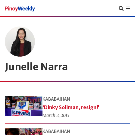
Pinoy
Weekly
Junelle Narra
KABABAIHAN
‘Dinky Soliman, resign!’
March 2, 2013
KABABAIHAN