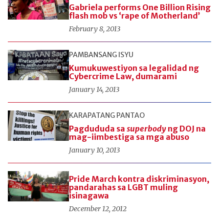
Gabriela performs One Billion Rising
flash mob vs ‘rape of Motherland’
February 8, 2013
PAMBANSANG ISYU
Kumukuwestiyon sa legalidad ng
Cybercrime Law, dumarami
January 14, 2013
KARAPATANG PANTAO
Pagdududa sa
superbody
ng DOJ na
mag-iimbestiga sa mga abuso
January 10, 2013
Pride March kontra diskriminasyon,
pandarahas sa LGBT muling
isinagawa
December 12, 2012