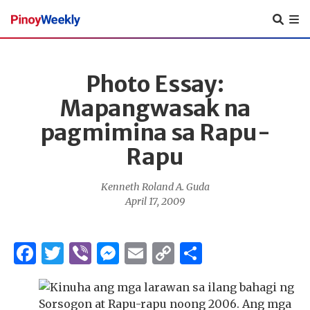
Pinoy
Weekly
Photo Essay:
Mapangwasak na
pagmimina sa Rapu-
Rapu
Kenneth Roland A. Guda
April 17, 2009
Facebook
Twitter
Viber
Messenger
Email
Copy
Share
Link