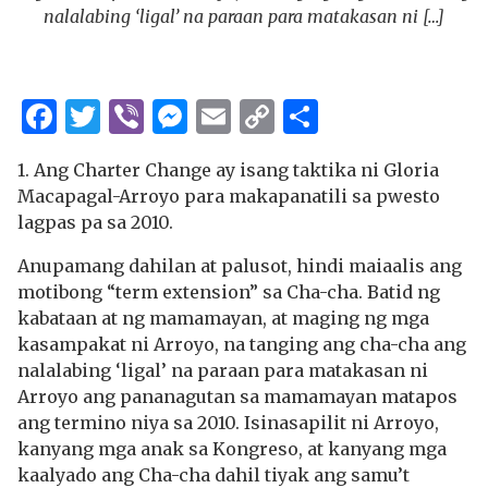
nalalabing ‘ligal’ na paraan para matakasan ni […]
Facebook
Twitter
Viber
Messenger
Email
Copy
Share
Link
1. Ang Charter Change ay isang taktika ni Gloria
Macapagal-Arroyo para makapanatili sa pwesto
lagpas pa sa 2010.
Anupamang dahilan at palusot, hindi maiaalis ang
motibong “term extension” sa Cha-cha. Batid ng
kabataan at ng mamamayan, at maging ng mga
kasampakat ni Arroyo, na tanging ang cha-cha ang
nalalabing ‘ligal’ na paraan para matakasan ni
Arroyo ang pananagutan sa mamamayan matapos
ang termino niya sa 2010. Isinasapilit ni Arroyo,
kanyang mga anak sa Kongreso, at kanyang mga
kaalyado ang Cha-cha dahil tiyak ang samu’t