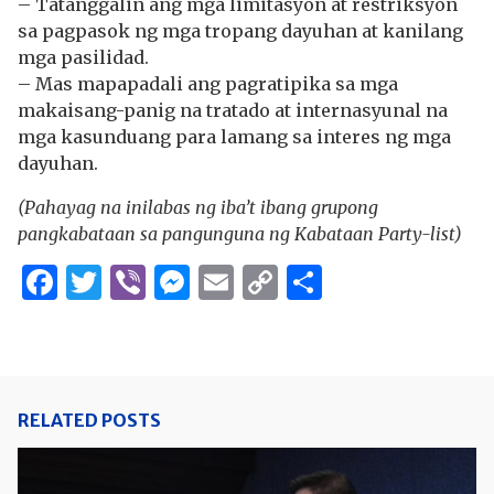
– Tatanggalin ang mga limitasyon at restriksyon
sa pagpasok ng mga tropang dayuhan at kanilang
mga pasilidad.
– Mas mapapadali ang pagratipika sa mga
makaisang-panig na tratado at internasyunal na
mga kasunduang para lamang sa interes ng mga
dayuhan.
(Pahayag na inilabas ng iba’t ibang grupong
pangkabataan sa pangunguna ng Kabataan Party-list)
Facebook
Twitter
Viber
Messenger
Email
Copy
Share
Link
RELATED POSTS