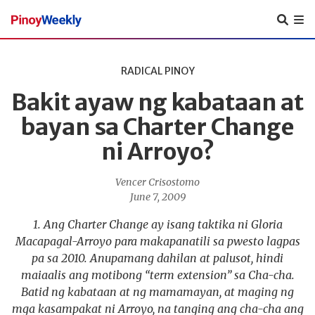
Pinoy
Weekly
RADICAL PINOY
Bakit ayaw ng kabataan at
bayan sa Charter Change
ni Arroyo?
Vencer Crisostomo
June 7, 2009
1. Ang Charter Change ay isang taktika ni Gloria
Macapagal-Arroyo para makapanatili sa pwesto lagpas
pa sa 2010. Anupamang dahilan at palusot, hindi
maiaalis ang motibong “term extension” sa Cha-cha.
Batid ng kabataan at ng mamamayan, at maging ng
mga kasampakat ni Arroyo, na tanging ang cha-cha ang