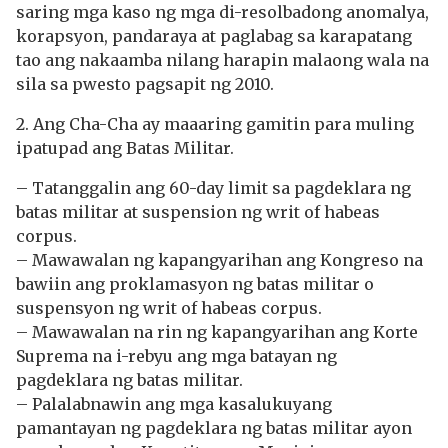
saring mga kaso ng mga di-resolbadong anomalya,
korapsyon, pandaraya at paglabag sa karapatang
tao ang nakaamba nilang harapin malaong wala na
sila sa pwesto pagsapit ng 2010.
2. Ang Cha-Cha ay maaaring gamitin para muling
ipatupad ang Batas Militar.
– Tatanggalin ang 60-day limit sa pagdeklara ng
batas militar at suspension ng writ of habeas
corpus.
– Mawawalan ng kapangyarihan ang Kongreso na
bawiin ang proklamasyon ng batas militar o
suspensyon ng writ of habeas corpus.
– Mawawalan na rin ng kapangyarihan ang Korte
Suprema na i-rebyu ang mga batayan ng
pagdeklara ng batas militar.
– Palalabnawin ang mga kasalukuyang
pamantayan ng pagdeklara ng batas militar ayon