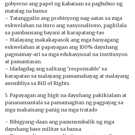
gobyerno ang papel ng kabataan sa pagbubuo ng
matatag na bansa
– Tatanggalin ang probisyong nag-aatas sa mga
eskwelahan na ituro ang nasyonalismo, pagkilala
sa pambansang bayani at karapatang-tao
– Malayang makakapasok ang mga banyagang
eskwelahan at papayagan ang 100% dayuhang
pagmamay-ari sa mga edukasyunal na institusyon
at pamantasan.
– Idadagdag ang salitang ‘responsable’ sa
karapatan sa malayang pamamahayag at malayang
asembliya sa Bill of Rights.
5. Papayagan ang higit na dayuhang pakikialam at
pananamantala sa pamamagitan ng pagpayag sa
mga makaisang-panig na mga tratado
– Bibigyang-daan ang panunumbalik ng mga
dayuhang base militar sa bansa.