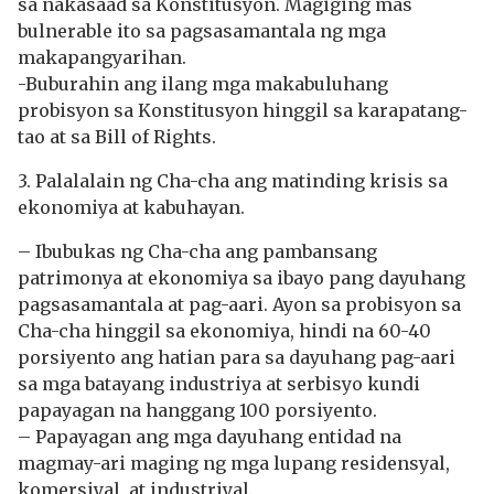
sa nakasaad sa Konstitusyon. Magiging mas
bulnerable ito sa pagsasamantala ng mga
makapangyarihan.
-Buburahin ang ilang mga makabuluhang
probisyon sa Konstitusyon hinggil sa karapatang-
tao at sa Bill of Rights.
3. Palalalain ng Cha-cha ang matinding krisis sa
ekonomiya at kabuhayan.
– Ibubukas ng Cha-cha ang pambansang
patrimonya at ekonomiya sa ibayo pang dayuhang
pagsasamantala at pag-aari. Ayon sa probisyon sa
Cha-cha hinggil sa ekonomiya, hindi na 60-40
porsiyento ang hatian para sa dayuhang pag-aari
sa mga batayang industriya at serbisyo kundi
papayagan na hanggang 100 porsiyento.
– Papayagan ang mga dayuhang entidad na
magmay-ari maging ng mga lupang residensyal,
komersiyal, at industriyal.