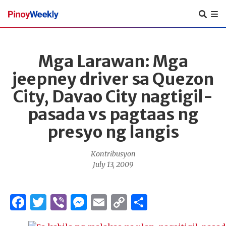
Pinoy
Weekly
Mga Larawan: Mga
jeepney driver sa Quezon
City, Davao City nagtigil-
pasada vs pagtaas ng
presyo ng langis
Kontribusyon
July 13, 2009
Facebook
Twitter
Viber
Messenger
Email
Copy
Share
Link