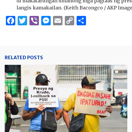
di makatarungan umanong mga pagtaas ng pres
langis kamakailan. (Keith Bacongco / AKP Image
Facebook
Twitter
Viber
Messenger
Email
Copy
Share
Link
RELATED POSTS