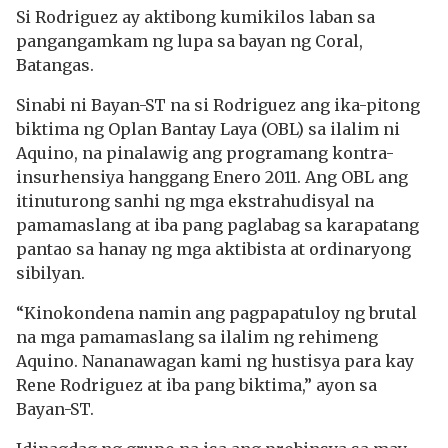
Si Rodriguez ay aktibong kumikilos laban sa
pangangamkam ng lupa sa bayan ng Coral,
Batangas.
Sinabi ni Bayan-ST na si Rodriguez ang ika-pitong
biktima ng Oplan Bantay Laya (OBL) sa ilalim ni
Aquino, na pinalawig ang programang kontra-
insurhensiya hanggang Enero 2011. Ang OBL ang
itinuturong sanhi ng mga ekstrahudisyal na
pamamaslang at iba pang paglabag sa karapatang
pantao sa hanay ng mga aktibista at ordinaryong
sibilyan.
“Kinokondena namin ang pagpapatuloy ng brutal
na mga pamamaslang sa ilalim ng rehimeng
Aquino. Nananawagan kami ng hustisya para kay
Rene Rodriguez at iba pang biktima,” ayon sa
Bayan-ST.