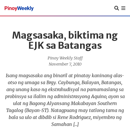
Pinoy
Weekly
Magsasaka, biktima ng
EJK sa Batangas
Pinoy Weekly Staff
November 7, 2010
Isang magsasaka ang binaril at pinatay kaninang alas-
otso ng umaga sa Brgy. Caybunga, Balayan, Batangas,
ang unang kaso ng ekstrahudisyal na pamamaslang sa
probinsya sa ilalim ng administrasyong Aquino, ayon sa
ulat ng Bagong Alyansang Makabayan Southern
Tagalog (Bayan-ST). Natagpuang may tatlong tama ng
bala sa ulo at dibdib si Rene Rodriguez, miyembro ng
Samahan […]