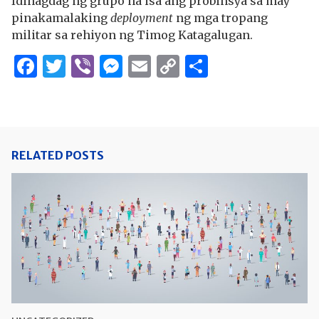
Idinagdag ng grupo na isa ang probinsya sa may
pinakamalaking
deployment
ng mga tropang
militar sa rehiyon ng Timog Katagalugan.
Facebook
Twitter
Viber
Messenger
Email
Copy
Share
Link
RELATED POSTS