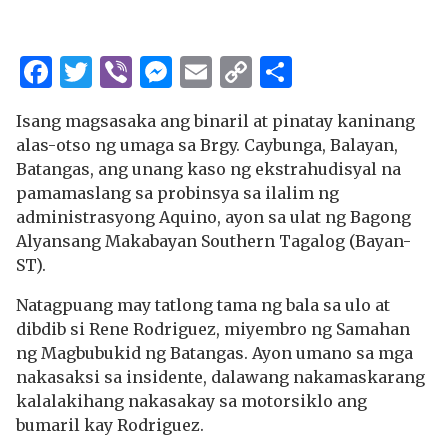
Facebook
Twitter
Viber
Messenger
Email
Copy
Share
Link
Isang magsasaka ang binaril at pinatay kaninang
alas-otso ng umaga sa Brgy. Caybunga, Balayan,
Batangas, ang unang kaso ng ekstrahudisyal na
pamamaslang sa probinsya sa ilalim ng
administrasyong Aquino, ayon sa ulat ng Bagong
Alyansang Makabayan Southern Tagalog (Bayan-
ST).
Natagpuang may tatlong tama ng bala sa ulo at
dibdib si Rene Rodriguez, miyembro ng Samahan
ng Magbubukid ng Batangas. Ayon umano sa mga
nakasaksi sa insidente, dalawang nakamaskarang
kalalakihang nakasakay sa motorsiklo ang
bumaril kay Rodriguez.