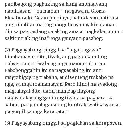
panibagong pagbuking sa kung anomalyang
natuklasan – na naman – na gawa ni Gloria.
Eksaherado: “Alam po ninyo, natuklasan natin na
ang pinalitan nating pangulo ay may kinalaman
din sa pagpaslang sa aking ama at pagkakaroon ng
sakit ng aking ina.” Mga ganyang pasabog.
(2) Pagyayabang hinggil sa “mga nagawa.”
Pinakamayor dito, tiyak, ang pagkakamit ng
gobyerno ng tiwala ng mga mamumuhunan.
Pabobonggahin ito sa pagsasabing ito ang
magbibigay ng trabaho, at disenteng trabaho pa
nga, sa mga mamamayan. Pero hindi masyadong
magtatagal dito, dahil mahirap itagong
nakasalalay ang ganitong tiwala sa pagbarat sa
sahod, pagpapalaganap ng kontraktwalisasyon at
pagsupil sa mga karapatan.
(3) Pagyayabang hinggil sa paglaban sa korupsyon.