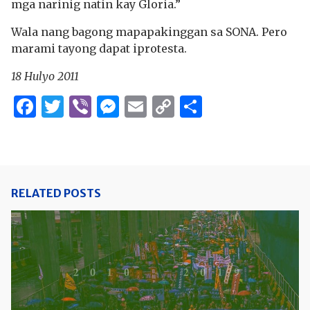
mga narinig natin kay Gloria.”
Wala nang bagong mapapakinggan sa SONA. Pero
marami tayong dapat iprotesta.
18 Hulyo 2011
Facebook
Twitter
Viber
Messenger
Email
Copy
Share
Link
RELATED POSTS