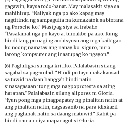
gagawin, kaysa todo-banat. May malasakit siya sa
mahihirap. “Naiiyak nga po ako kapag may
nagtitinda ng sampaguita na kumakatok sa bintana
ng Porsche ko.” Masipag siya sa trabaho.
“Pasalamat nga po kayo at tumakbo pa ako. Kung
hindi lang po naging ambisyoso ang mga kaibigan
ko noong namatay ang nanay ko, siguro, puro
larong kompyuter ang inaatupag ko ngayon.”
(6) Pagtuligsa sa mga kritiko. Palalabasin silang
sagabal sa pag-unlad. “Hindi po tayo makakausad
sa tuwid na daan hangga’t hindi natin
sinasagasaan itong mga nagpoprotesta sa ating
harapan.” Palalabasin silang alipores ni Gloria.
“Iyun pong mga pinagpapatay ng pinalitan natin at
ang pinalitan natin, nagsasanib na para idiskaril
ang pagtahak natin sa daang matuwid.” Kahit pa
hindi naman niya mapanagot si Gloria.