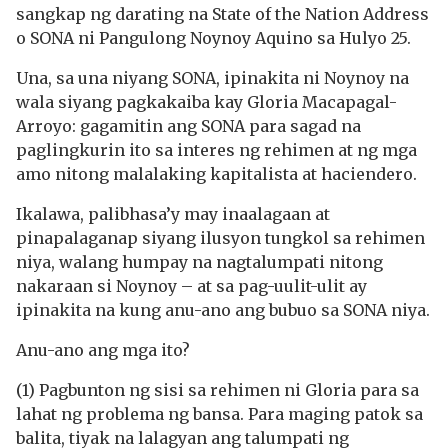
sangkap ng darating na State of the Nation Address
o SONA ni Pangulong Noynoy Aquino sa Hulyo 25.
Una, sa una niyang SONA, ipinakita ni Noynoy na
wala siyang pagkakaiba kay Gloria Macapagal-
Arroyo: gagamitin ang SONA para sagad na
paglingkurin ito sa interes ng rehimen at ng mga
amo nitong malalaking kapitalista at haciendero.
Ikalawa, palibhasa’y may inaalagaan at
pinapalaganap siyang ilusyon tungkol sa rehimen
niya, walang humpay na nagtalumpati nitong
nakaraan si Noynoy – at sa pag-uulit-ulit ay
ipinakita na kung anu-ano ang bubuo sa SONA niya.
Anu-ano ang mga ito?
(1) Pagbunton ng sisi sa rehimen ni Gloria para sa
lahat ng problema ng bansa. Para maging patok sa
balita, tiyak na lalagyan ang talumpati ng