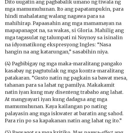
Dito uugatin ang pagbabalik umano ng tiwala ng
mga mamumuhunan. Ito ang papatampukin, para
hindi mahalatang walang nagawa para sa
mahihirap. Papaasahin ang mga mamamayan na
mapapanagot na, sa wakas, si Gloria. Mahilig ang
mga tagasulat ng talumpati ni Noynoy sa isinalin
na idyomatikong ekspresyong Ingles: “Nasa
hangin na ang katarungan,” sasabihin niya.
(4) Pagbibigay ng mga maka-maralitang pangako
kasabay ng pagtutulak ng mga kontra-maralitang
patakaran. “Gusto natin ng pagkain sa bawat mesa,
tahanan para sa lahat ng pamilya. Makakamit
natin iyan kung may disenteng trabaho ang lahat.
At mangyayari iyan kung dadagsa ang mga
mamumuhunan. Kaya kailangan po nating
palayasin ang mga iskwater at baratin ang sahod.
Para rin po sa kapakanan natin ang lahat ng ito.”
(5) Pagsagot sa mga kritiko. Mas paawa-
effect
ang