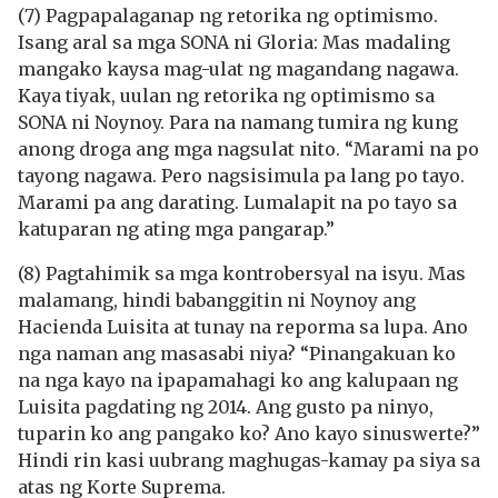
(7) Pagpapalaganap ng retorika ng optimismo.
Isang aral sa mga SONA ni Gloria: Mas madaling
mangako kaysa mag-ulat ng magandang nagawa.
Kaya tiyak, uulan ng retorika ng optimismo sa
SONA ni Noynoy. Para na namang tumira ng kung
anong droga ang mga nagsulat nito. “Marami na po
tayong nagawa. Pero nagsisimula pa lang po tayo.
Marami pa ang darating. Lumalapit na po tayo sa
katuparan ng ating mga pangarap.”
(8) Pagtahimik sa mga kontrobersyal na isyu. Mas
malamang, hindi babanggitin ni Noynoy ang
Hacienda Luisita at tunay na reporma sa lupa. Ano
nga naman ang masasabi niya? “Pinangakuan ko
na nga kayo na ipapamahagi ko ang kalupaan ng
Luisita pagdating ng 2014. Ang gusto pa ninyo,
tuparin ko ang pangako ko? Ano kayo sinuswerte?”
Hindi rin kasi uubrang maghugas-kamay pa siya sa
atas ng Korte Suprema.