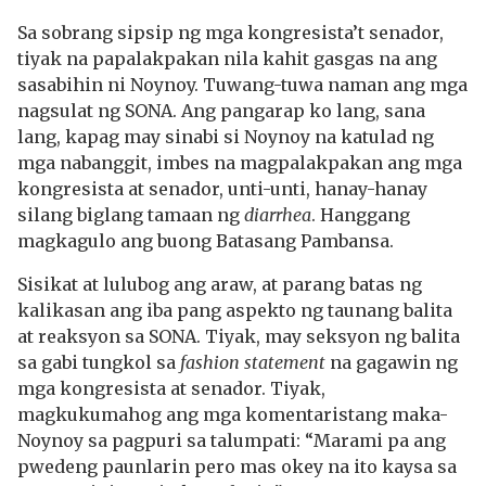
Sa sobrang sipsip ng mga kongresista’t senador,
tiyak na papalakpakan nila kahit gasgas na ang
sasabihin ni Noynoy. Tuwang-tuwa naman ang mga
nagsulat ng SONA. Ang pangarap ko lang, sana
lang, kapag may sinabi si Noynoy na katulad ng
mga nabanggit, imbes na magpalakpakan ang mga
kongresista at senador, unti-unti, hanay-hanay
silang biglang tamaan ng
diarrhea
. Hanggang
magkagulo ang buong Batasang Pambansa.
Sisikat at lulubog ang araw, at parang batas ng
kalikasan ang iba pang aspekto ng taunang balita
at reaksyon sa SONA. Tiyak, may seksyon ng balita
sa gabi tungkol sa
fashion statement
na gagawin ng
mga kongresista at senador. Tiyak,
magkukumahog ang mga komentaristang maka-
Noynoy sa pagpuri sa talumpati: “Marami pa ang
pwedeng paunlarin pero mas okey na ito kaysa sa