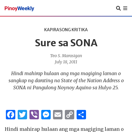
Pinoy
Weekly
KAPIRASONG KRITIKA
Sure sa SONA
Teo S. Marasigan
July 18, 2011
Hindi mahirap hulaan ang mga magiging laman o
sangkap ng darating na State of the Nation Address o
SONA ni Pangulong Noynoy Aquino sa Hulyo 25.
Facebook
Twitter
Viber
Messenger
Email
Copy
Share
Link
Hindi mahirap hulaan ang mga magiging laman o