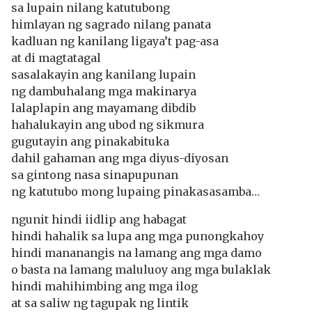
sa lupain nilang katutubong
himlayan ng sagrado nilang panata
kadluan ng kanilang ligaya’t pag-asa
at di magtatagal
sasalakayin ang kanilang lupain
ng dambuhalang mga makinarya
lalaplapin ang mayamang dibdib
hahalukayin ang ubod ng sikmura
gugutayin ang pinakabituka
dahil gahaman ang mga diyus-diyosan
sa gintong nasa sinapupunan
ng katutubo mong lupaing pinakasasamba…
ngunit hindi iidlip ang habagat
hindi hahalik sa lupa ang mga punongkahoy
hindi mananangis na lamang ang mga damo
o basta na lamang maluluoy ang mga bulaklak
hindi mahihimbing ang mga ilog
at sa saliw ng tagupak ng lintik