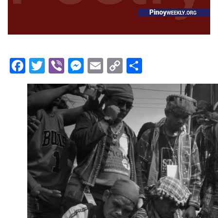
Facebook
Twitter
Viber
Messenger
Email
Copy
Share
Link