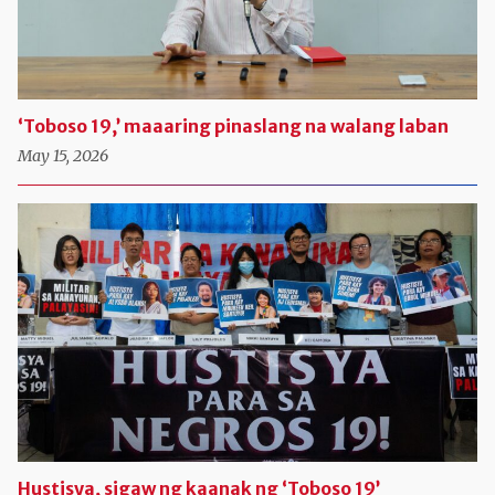
‘Toboso 19,’ maaaring pinaslang na walang laban
May 15, 2026
Hustisya, sigaw ng kaanak ng ‘Toboso 19’