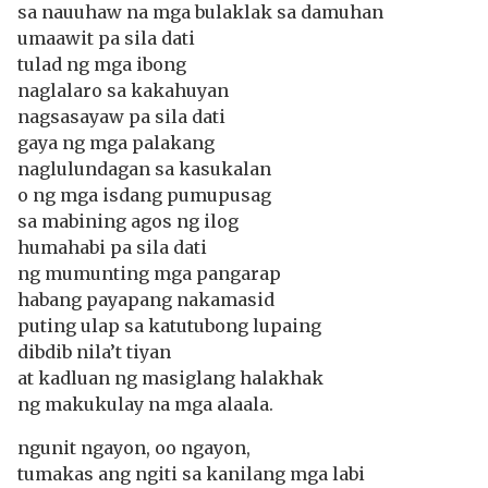
sa nauuhaw na mga bulaklak sa damuhan
umaawit pa sila dati
tulad ng mga ibong
naglalaro sa kakahuyan
nagsasayaw pa sila dati
gaya ng mga palakang
naglulundagan sa kasukalan
o ng mga isdang pumupusag
sa mabining agos ng ilog
humahabi pa sila dati
ng mumunting mga pangarap
habang payapang nakamasid
puting ulap sa katutubong lupaing
dibdib nila’t tiyan
at kadluan ng masiglang halakhak
ng makukulay na mga alaala.
ngunit ngayon, oo ngayon,
tumakas ang ngiti sa kanilang mga labi