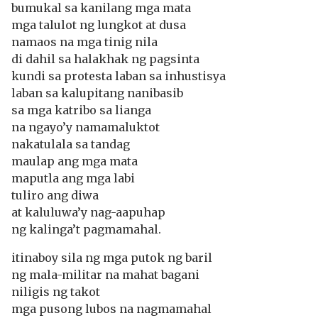
bumukal sa kanilang mga mata
mga talulot ng lungkot at dusa
namaos na mga tinig nila
di dahil sa halakhak ng pagsinta
kundi sa protesta laban sa inhustisya
laban sa kalupitang nanibasib
sa mga katribo sa lianga
na ngayo’y namamaluktot
nakatulala sa tandag
maulap ang mga mata
maputla ang mga labi
tuliro ang diwa
at kaluluwa’y nag-aapuhap
ng kalinga’t pagmamahal.
itinaboy sila ng mga putok ng baril
ng mala-militar na mahat bagani
niligis ng takot
mga pusong lubos na nagmamahal