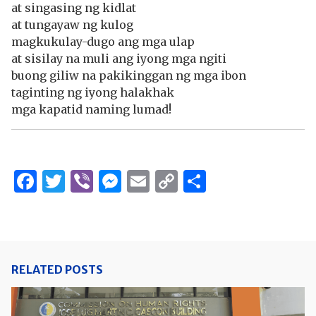
at singasing ng kidlat
at tungayaw ng kulog
magkukulay-dugo ang mga ulap
at sisilay na muli ang iyong mga ngiti
buong giliw na pakikinggan ng mga ibon
taginting ng iyong halakhak
mga kapatid naming lumad!
Facebook
Twitter
Viber
Messenger
Email
Copy
Share
Link
RELATED POSTS