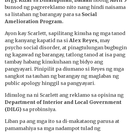
Brgy. Rizal
sa
Dinalupihan, Bataan
noong
Abril 5
bunsod ng pagrereklamo nito nang hindi naisama
sa listahan ng barangay para sa
Social
Amelioration Program.
Ayon kay Scarlett, sapilitang kinuha ng mga tanod
ang kanyang kapatid na si
Alex Reyes,
may
psycho social disorder, at pinagtulungan bugbugin
ng kagawad ng barangay, tatlong tanod at isa pang
tambay habang kinukuhaan ng bidyo ang
pangyayari. Pinipilit pa diumano si Reyes ng mga
sangkot na tauhan ng barangay ng maglabas ng
public apology hinggil sa pangyayari.
Idinulog na ni Scarlett ang reklamo sa opisina ng
Department of Interior and Local Government
(DILG)
sa probinsiya.
Liban pa ang mga ito sa di-makataong parusa at
pamamahiya sa mga nadampot tulad ng