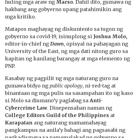
huling mga araw ng
Marso
. Dahil dito, gumawa ng
hakbang ang gobyerno upang patahimikin ang
mga kritiko.
Matapos maghayag ng diskuntento sa tugon ng
gobyerno sa covid-19, isinuplong si
Joshua Molo,
editor-in-chief ng
Dawn
, opisyal na pahayagan ng
University of the East, ng mga dati nitong guro sa
kapitan ng kanilang barangay at mga elemento ng
PNP.
Kasabay ng pagpilit ng mga naturang guro na
gumawa bidyo ng
public apology
, ni-red-tag at
binantaan ng mga pulis na sasampahan ito ng kaso
si Molo sa diumano’y paglabag sa
Anti-
Cybercrime Law
. Dinepensahan naman ng
College Editors Guild of the Philippines
at
Karapatan
ang naturang mamamahayag
pangkampus na anila’y bahagi ang pagsasabi ng
pagkadismaya sa pamamalakad ng gobyerno sa