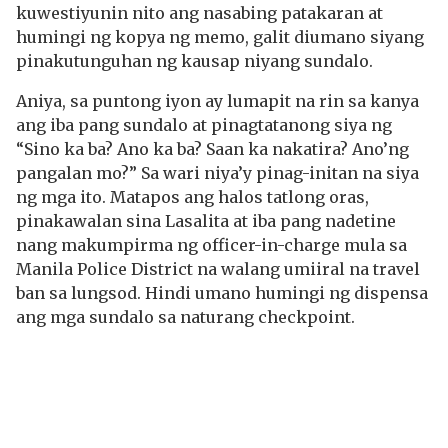
kuwestiyunin nito ang nasabing patakaran at
humingi ng kopya ng memo, galit diumano siyang
pinakutunguhan ng kausap niyang sundalo.
Aniya, sa puntong iyon ay lumapit na rin sa kanya
ang iba pang sundalo at pinagtatanong siya ng
“Sino ka ba? Ano ka ba? Saan ka nakatira? Ano’ng
pangalan mo?” Sa wari niya’y pinag-initan na siya
ng mga ito. Matapos ang halos tatlong oras,
pinakawalan sina Lasalita at iba pang nadetine
nang makumpirma ng officer-in-charge mula sa
Manila Police District na walang umiiral na travel
ban sa lungsod. Hindi umano humingi ng dispensa
ang mga sundalo sa naturang checkpoint.