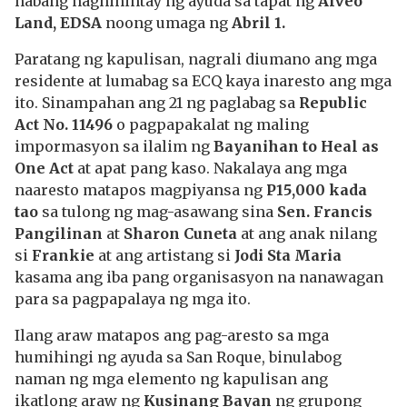
habang naghihintay ng ayuda sa tapat ng
Alveo
Land, EDSA
noong umaga ng
Abril 1.
Paratang ng kapulisan, nagrali diumano ang mga
residente at lumabag sa ECQ kaya inaresto ang mga
ito. Sinampahan ang 21 ng paglabag sa
Republic
Act No. 11496
o pagpapakalat ng maling
impormasyon sa ilalim ng
Bayanihan to Heal as
One Act
at apat pang kaso. Nakalaya ang mga
naaresto matapos magpiyansa ng
P15,000 kada
tao
sa tulong ng mag-asawang sina
Sen. Francis
Pangilinan
at
Sharon Cuneta
at ang anak nilang
si
Frankie
at ang artistang si
Jodi Sta Maria
kasama ang iba pang organisasyon na nanawagan
para sa pagpapalaya ng mga ito.
Ilang araw matapos ang pag-aresto sa mga
humihingi ng ayuda sa San Roque, binulabog
naman ng mga elemento ng kapulisan ang
ikatlong araw ng
Kusinang Bayan
ng grupong