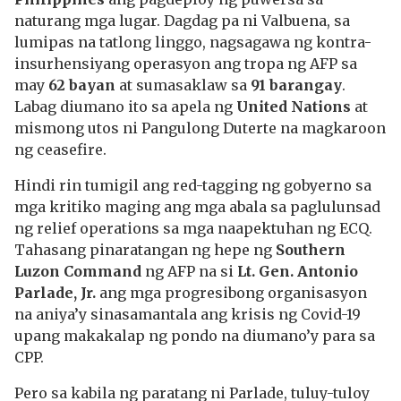
naturang mga lugar. Dagdag pa ni Valbuena, sa
lumipas na tatlong linggo, nagsagawa ng kontra-
insurhensiyang operasyon ang tropa ng AFP sa
may
62 bayan
at sumasaklaw sa
91 barangay
.
Labag diumano ito sa apela ng
United Nations
at
mismong utos ni Pangulong Duterte na magkaroon
ng ceasefire.
Hindi rin tumigil ang red-tagging ng gobyerno sa
mga kritiko maging ang mga abala sa paglulunsad
ng relief operations sa mga naapektuhan ng ECQ.
Tahasang pinaratangan ng hepe ng
Southern
Luzon Command
ng AFP na si
Lt. Gen. Antonio
Parlade, Jr.
ang mga progresibong organisasyon
na aniya’y sinasamantala ang krisis ng Covid-19
upang makakalap ng pondo na diumano’y para sa
CPP.
Pero sa kabila ng paratang ni Parlade, tuluy-tuloy