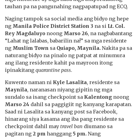
tauhan pa na pangunahing nagpapatupad ng ECQ.
Naging tampok sa social media ang bidyo ng hepe
ng
Manila Police District Station 3
na si
Lt. Col.
Rey Magdaluyo
noong
Marso 26
, na nagbabantang
“Lahat ng lalabas, babarilin na!” sa mga residente
ng
Muslim Town
sa
Quiapo, Maynila.
Nakita pa sa
naturang bidyo na pinalo ng patpat at minumura
ang ilang residente kahit pa mayroon itong
ipinakitang
quarantine pass
.
Kuwento naman ni
Kyle Lasalita
, residente sa
Maynila
, naranasan niyang gipitin ng mga
sundalo sa isang checkpoint sa
Kalentong
noong
Marso 24
dahil sa paggigiit ng kanyang karapatan.
Saad ni Lasalita sa kanyang post sa Facebook,
hinarang siya kasama ang iba pang residente sa
checkpoint dahil may
travel ban
diumano sa
pagitan ng
2 pm
hanggang
5 pm.
Nang