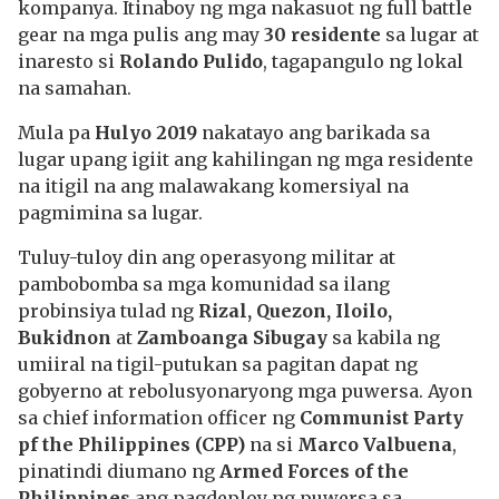
kompanya. Itinaboy ng mga nakasuot ng full battle
gear na mga pulis ang may
30 residente
sa lugar at
inaresto si
Rolando Pulido
, tagapangulo ng lokal
na samahan.
Mula pa
Hulyo 2019
nakatayo ang barikada sa
lugar upang igiit ang kahilingan ng mga residente
na itigil na ang malawakang komersiyal na
pagmimina sa lugar.
Tuluy-tuloy din ang operasyong militar at
pambobomba sa mga komunidad sa ilang
probinsiya tulad ng
Rizal, Quezon, Iloilo,
Bukidnon
at
Zamboanga Sibugay
sa kabila ng
umiiral na tigil-putukan sa pagitan dapat ng
gobyerno at rebolusyonaryong mga puwersa. Ayon
sa chief information officer ng
Communist Party
pf the Philippines (CPP)
na si
Marco Valbuena
,
pinatindi diumano ng
Armed Forces of the
Philippines
ang pagdeploy ng puwersa sa