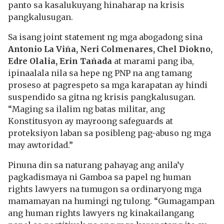
panto sa kasalukuyang hinaharap na krisis
pangkalusugan.
Sa isang joint statement ng mga abogadong sina
Antonio La Viña, Neri Colmenares, Chel Diokno,
Edre Olalia, Erin Tañada
at marami pang iba,
ipinaalala nila sa hepe ng PNP na ang tamang
proseso at pagrespeto sa mga karapatan ay hindi
suspendido sa gitna ng krisis pangkalusugan.
“Maging sa ilalim ng batas militar, ang
Konstitusyon ay mayroong safeguards at
proteksiyon laban sa posibleng pag-abuso ng mga
may awtoridad.”
Pinuna din sa naturang pahayag ang anila’y
pagkadismaya ni Gamboa sa papel ng human
rights lawyers na tumugon sa ordinaryong mga
mamamayan na humingi ng tulong. “Gumagampan
ang human rights lawyers ng kinakailangang