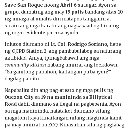
Save San Roque
noong
Abril 6
sa lugar. Ayon sa
grupo, dumating ang may
15 pulis
bandang
alas-10
ng umaga
at umalis din matapos tanggalin at
sirain ang mga karatulang nagsasaad ng hinaing
ng mga residente para sa ayuda.
Iniutos diumano ni
Lt. Col. Rodrigo Soriano
, hepe
ng QCPD Station 2, ang pambubulabog sa naturang
aktibidad. Aniya, ipinagbabawal ang mga
community kitchen
habang umiiral ang lockdown.
“Sa ganitong panahon, kailangan pa ba iyon?”
dagdag pa nito.
Napabalita din ang pag-aresto ng mga pulis ng
Quezon City
sa
19 na manininda
sa
Elliptical
Road
dahil diumano sa ilegal na pagbebenta. Ayon
sa mga manininda, natatakot diumano silang
magutom kaya kinailangan nilang magtinda kahit
pa may umiiral na ECQ. Kinasuhan sila ng paglabag