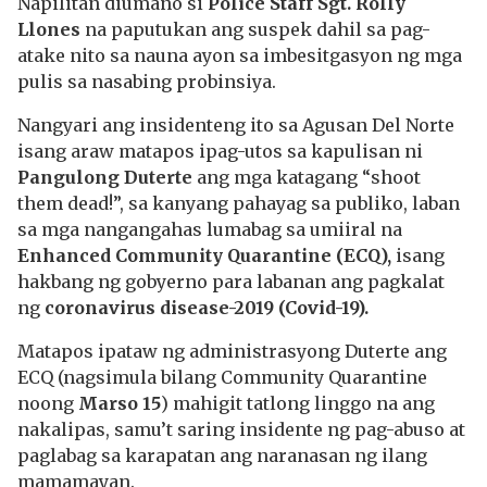
Napilitan diumano si
Police Staff Sgt. Rolly
Llones
na paputukan ang suspek dahil sa pag-
atake nito sa nauna ayon sa imbesitgasyon ng mga
pulis sa nasabing probinsiya.
Nangyari ang insidenteng ito sa Agusan Del Norte
isang araw matapos ipag-utos sa kapulisan ni
Pangulong Duterte
ang mga katagang “shoot
them dead!”, sa kanyang pahayag sa publiko, laban
sa mga nangangahas lumabag sa umiiral na
Enhanced Community Quarantine (ECQ),
isang
hakbang ng gobyerno para labanan ang pagkalat
ng
coronavirus disease-2019 (Covid-19).
Matapos ipataw ng administrasyong Duterte ang
ECQ (nagsimula bilang Community Quarantine
noong
Marso 15
) mahigit tatlong linggo na ang
nakalipas, samu’t saring insidente ng pag-abuso at
paglabag sa karapatan ang naranasan ng ilang
mamamayan.