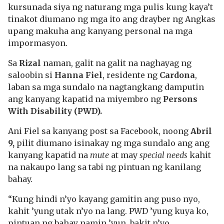
kursunada siya ng naturang mga pulis kung kaya’t
tinakot diumano ng mga ito ang drayber ng Angkas
upang makuha ang kanyang personal na mga
impormasyon.
Sa
Rizal
naman, galit na galit na naghayag ng
saloobin si
Hanna Fiel
, residente ng
Cardona
,
laban sa mga sundalo na nagtangkang damputin
ang kanyang kapatid na miyembro ng
Persons
With Disability (PWD).
Ani Fiel sa kanyang post sa Facebook, noong
Abril
9,
pilit diumano isinakay ng mga sundalo ang ang
kanyang kapatid na
mute
at may
special needs
kahit
na nakaupo lang sa tabi ng pintuan ng kanilang
bahay.
“Kung hindi n’yo kayang gamitin ang puso nyo,
kahit ’yung utak n’yo na lang. PWD ’yung kuya ko,
pintuan ng bahay namin ’yun, bakit n’yo