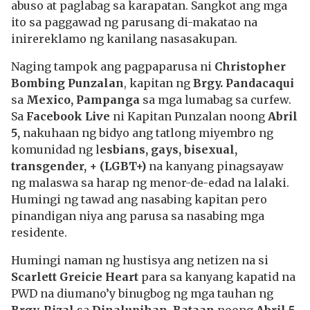
abuso at paglabag sa karapatan. Sangkot ang mga
ito sa paggawad ng parusang di-makatao na
inirereklamo ng kanilang nasasakupan.
Naging tampok ang pagpaparusa ni
Christopher
Bombing Punzalan
, kapitan ng
Brgy. Pandacaqui
sa
Mexico, Pampanga
sa mga lumabag sa curfew.
Sa
Facebook Live
ni Kapitan Punzalan noong
Abril
5,
nakuhaan ng bidyo ang tatlong miyembro ng
komunidad ng l
esbians, gays, bisexual,
transgender, + (LGBT+)
na kanyang pinagsayaw
ng malaswa sa harap ng menor-de-edad na lalaki.
Humingi ng tawad ang nasabing kapitan pero
pinandigan niya ang parusa sa nasabing mga
residente.
Humingi naman ng hustisya ang netizen na si
Scarlett Greicie Heart
para sa kanyang kapatid na
PWD na diumano’y binugbog ng mga tauhan ng