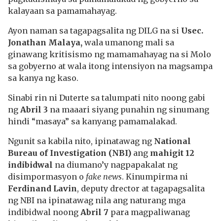
kalayaan sa pamamahayag.
Ayon naman sa tagapagsalita ng DILG na si
Usec.
Jonathan Malaya,
wala umanong mali sa
ginawang kritisismo ng mamamahayag na si Molo
sa gobyerno at wala itong intensiyon na magsampa
sa kanya ng kaso.
Sinabi rin ni Duterte sa talumpati nito noong gabi
ng
Abril 3
na maaari siyang punahin ng sinumang
hindi “masaya” sa kanyang pamamalakad.
Ngunit sa kabila nito, ipinatawag ng
National
Bureau of Investigation (NBI)
ang
mahigit 12
indibidwal
na diumano’y nagpapakalat ng
disimpormasyon o
fake news
. Kinumpirma ni
Ferdinand Lavin
, deputy drector at tagapagsalita
ng NBI na ipinatawag nila ang naturang mga
indibidwal noong
Abril 7
para magpaliwanag