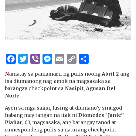
Facebook
Twitter
Viber
Messenger
Email
Copy
Share
Link
N
amatay sa pamamaril ng pulis noong
Abril 2
ang
isa diumanong nag-amok na magsasaka sa
barangay checkpoint sa
Nasipit, Agusan Del
Norte.
Ayon sa mga saksi, lasing at diumano’y sinugod
habang may tangan na itak ni
Diomedes
“
Junie”
Piañar
, 63, magsasaka, ang barangay tanod at
rumespondeng pulis sa naturang checkpoint.