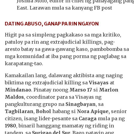
Joshua Molo, editor in chief ng pahayagang pan
East. Larawan mula sa kanyang FB post
DATING ABUSO, GANAP PA RIN NGAYON
Higit pa sa simpleng pagkakaso sa mga kritiko,
patuloy pa rin ang extrajudicial killings, pag-
aresto batay sa gawa-gawang kaso, pambobomba sa
mga komunidad at iba pang porma ng paglabag sa
karapatang-tao.
Kamakailan lang, dalawang aktibista ang naging
biktima ng extrajudicial killing sa
Visayas
at
Mindanao
. Pinatay noong
Marso 17
si
Marlon
Maldos
, coordinator para sa Visayas ng
pangkulturang grupo na
Sinagbayan
, sa
Tagbilaran
,
Bohol
habang si
Nora Apique,
senior
citizen, isang lider-pesante sa
Caraga
mula pa ng
1980
, binaril hanggang mamatay ng riding in
tandem, sa
Surigao del Sur.
Bago patayin ang