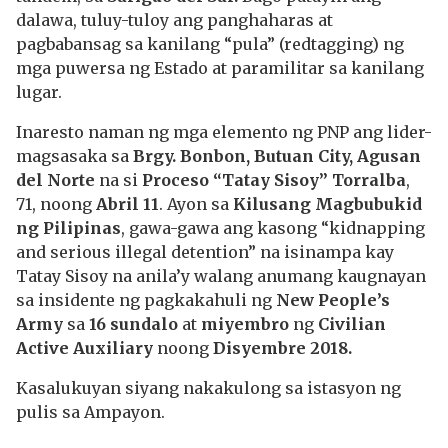
dalawa, tuluy-tuloy ang panghaharas at
pagbabansag sa kanilang “pula” (redtagging) ng
mga puwersa ng Estado at paramilitar sa kanilang
lugar.
Inaresto naman ng mga elemento ng PNP ang lider-
magsasaka sa
Brgy. Bonbon, Butuan City, Agusan
del Norte
na si
Proceso “Tatay Sisoy” Torralba
,
71, noong
Abril 11
. Ayon sa
Kilusang Magbubukid
ng Pilipinas
, gawa-gawa ang kasong “kidnapping
and serious illegal detention” na isinampa kay
Tatay Sisoy na anila’y walang anumang kaugnayan
sa insidente ng pagkakahuli ng
New People’s
Army
sa
16 sundalo
at
miyembro
ng
Civilian
Active Auxiliary
noong
Disyembre 2018.
Kasalukuyan siyang nakakulong sa istasyon ng
pulis sa Ampayon.