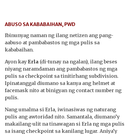
ABUSO SA KABABAIHAN, PWD
Ibinunyag naman ng ilang netizen ang pang-
aabuso at pambabastos ng mga pulis sa
kababaihan.
Ayon kay
Erla
(di-tunay na ngalan), ilang beses
niyang naramdaman ang pambabastos ng mga
pulis sa checkpoint sa tinitirhang subdivision.
Ipinatanggal diumano sa kanya ang helmet at
facemask nito at binigyan ng contact number ng
pulis.
Nang umalma si Erla, iwinasiwas ng naturang
pulis ang awtoridad nito. Samantala, diumano’y
makailang-ulit na tinawagan si Erla ng mga pulis
sa isang checkpoint sa kanilang lugar. Aniya’y