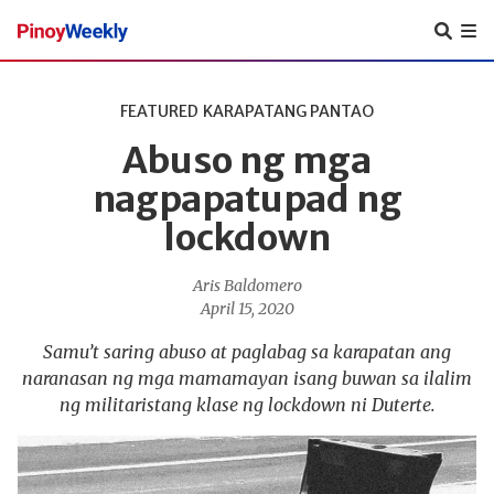
Pinoy
Weekly
FEATURED
KARAPATANG PANTAO
Abuso ng mga
nagpapatupad ng
lockdown
Aris Baldomero
April 15, 2020
Samu’t saring abuso at paglabag sa karapatan ang
naranasan ng mga mamamayan isang buwan sa ilalim
ng militaristang klase ng lockdown ni Duterte.