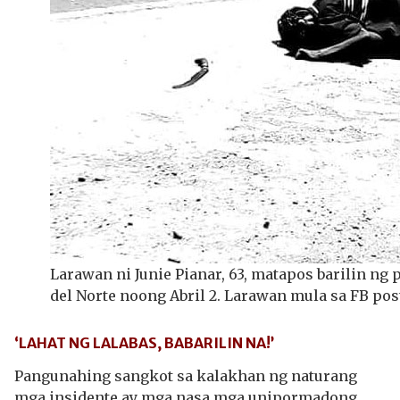
Larawan ni Junie Pianar, 63, matapos barilin ng 
del Norte noong Abril 2. Larawan mula sa FB po
‘LAHAT NG LALABAS, BABARILIN NA!’
Pangunahing sangkot sa kalakhan ng naturang
mga insidente ay mga nasa mga unipormadong