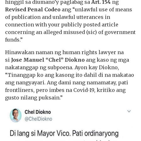
hinggil sa diumano’y paglabag sa
Art. 154
ng
Revised Penal Codeo
ang “unlawful use of means
of publication and unlawful utterances in
connection with your publicly posted article
concerning an alleged misused (sic) of government
funds.”
Hinawakan naman ng human rights lawyer na
si
Jose Manuel “Chel” Diokno
ang kaso ng mga
nakatanggap ng subpoena. Ayon kay Diokno,
“Tinanggap ko ang kasong ito dahil di na makatao
ang nangyayari. Ang dami nang namamatay, pati
frontliners, pero imbes na Covid-19, kritiko ang
gusto nilang puksain.”