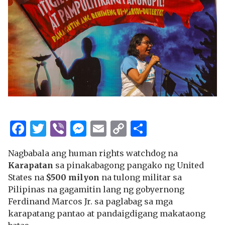
Facebook
Twitter
Viber
Messenger
Email
Copy
Share
Link
Nagbabala ang human rights watchdog na
Karapatan
sa pinakabagong pangako ng United
States na
$500 milyon
na tulong militar sa
Pilipinas na gagamitin lang ng gobyernong
Ferdinand Marcos Jr. sa paglabag sa mga
karapatang pantao at pandaigdigang makataong