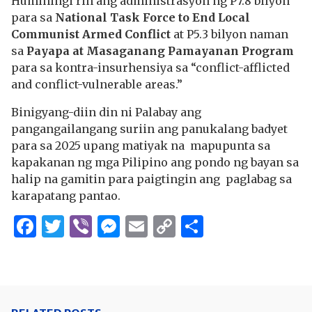
Humihingi rin ang administrasyon ng P7.8 bilyon
para sa
National Task Force to End Local
Communist Armed Conflict
at P5.3 bilyon naman
sa
Payapa at Masaganang Pamayanan Program
para sa kontra-insurhensiya sa “conflict-afflicted
and conflict-vulnerable areas.”
Binigyang-diin din ni Palabay ang
pangangailangang suriin ang panukalang badyet
para sa 2025 upang matiyak na mapupunta sa
kapakanan ng mga Pilipino ang pondo ng bayan sa
halip na gamitin para paigtingin ang paglabag sa
karapatang pantao.
Facebook
Twitter
Viber
Messenger
Email
Copy
Share
Link