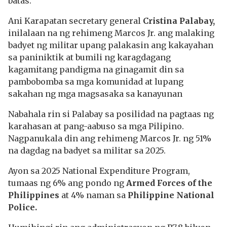
batas.
Ani Karapatan secretary general
Cristina Palabay,
inilalaan na ng rehimeng Marcos Jr. ang malaking
badyet ng militar upang palakasin ang kakayahan
sa paniniktik at bumili ng karagdagang
kagamitang pandigma na ginagamit din sa
pambobomba sa mga komunidad at lupang
sakahan ng mga magsasaka sa kanayunan
Nabahala rin si Palabay sa posilidad na pagtaas ng
karahasan at pang-aabuso sa mga Pilipino.
Nagpanukala din ang rehimeng Marcos Jr. ng 51%
na dagdag na badyet sa militar sa 2025.
Ayon sa 2025 National Expenditure Program,
tumaas ng 6% ang pondo ng
Armed Forces of the
Philippines
at 4% naman sa
Philippine National
Police.