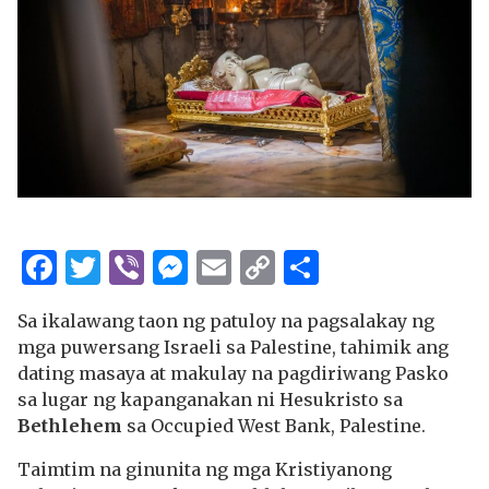
Facebook
Twitter
Viber
Messenger
Email
Copy
Share
Link
Sa ikalawang taon ng patuloy na pagsalakay ng
mga puwersang Israeli sa Palestine, tahimik ang
dating masaya at makulay na pagdiriwang Pasko
sa lugar ng kapanganakan ni Hesukristo sa
Bethlehem
sa Occupied West Bank, Palestine.
Taimtim na ginunita ng mga Kristiyanong