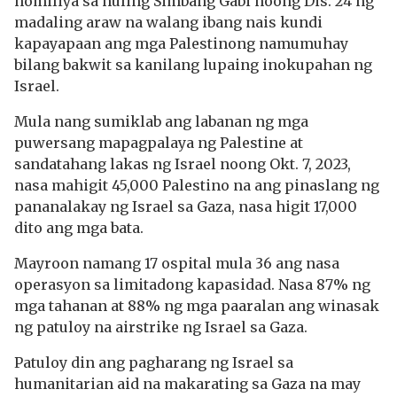
homiliya sa huling Simbang Gabi noong Dis. 24 ng
madaling araw na walang ibang nais kundi
kapayapaan ang mga Palestinong namumuhay
bilang bakwit sa kanilang lupaing inokupahan ng
Israel.
Mula nang sumiklab ang labanan ng mga
puwersang mapagpalaya ng Palestine at
sandatahang lakas ng Israel noong Okt. 7, 2023,
nasa mahigit 45,000 Palestino na ang pinaslang ng
pananalakay ng Israel sa Gaza, nasa higit 17,000
dito ang mga bata.
Mayroon namang 17 ospital mula 36 ang nasa
operasyon sa limitadong kapasidad. Nasa 87% ng
mga tahanan at 88% ng mga paaralan ang winasak
ng patuloy na airstrike ng Israel sa Gaza.
Patuloy din ang pagharang ng Israel sa
humanitarian aid na makarating sa Gaza na may