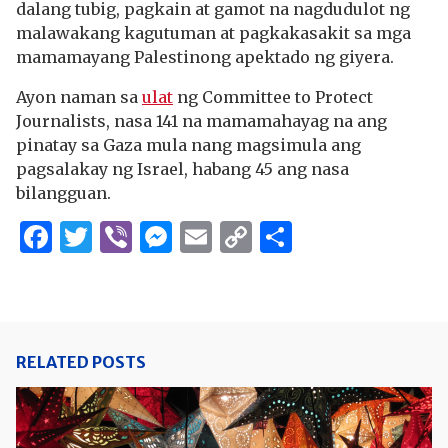
dalang tubig, pagkain at gamot na nagdudulot ng
malawakang kagutuman at pagkakasakit sa mga
mamamayang Palestinong apektado ng giyera.
Ayon naman sa
ulat
ng Committee to Protect
Journalists, nasa 141 na mamamahayag na ang
pinatay sa Gaza mula nang magsimula ang
pagsalakay ng Israel, habang 45 ang nasa
bilangguan.
Facebook
Twitter
Viber
Messenger
Email
Copy
Share
Link
RELATED POSTS