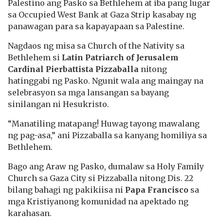
Palestino ang Pasko sa Bethlehem at iba pang lugar
sa Occupied West Bank at Gaza Strip kasabay ng
panawagan para sa kapayapaan sa Palestine.
Nagdaos ng misa sa Church of the Nativity sa
Bethlehem si
Latin Patriarch of Jerusalem
Cardinal Pierbattista Pizzaballa
nitong
hatinggabi ng Pasko. Ngunit wala ang maingay na
selebrasyon sa mga lansangan sa bayang
sinilangan ni Hesukristo.
“Manatiling matapang! Huwag tayong mawalang
ng pag-asa,” ani Pizzaballa sa kanyang homiliya sa
Bethlehem.
Bago ang Araw ng Pasko, dumalaw sa Holy Family
Church sa Gaza City si Pizzaballa nitong Dis. 22
bilang bahagi ng pakikiisa ni
Papa Francisco
sa
mga Kristiyanong komunidad na apektado ng
karahasan.