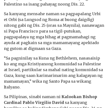
Palestino sa isang pahayag noong Dis. 22.
Sa kanyang mensahe naman sa pagpapalang Urbi
et Orbi (sa Lungsod ng Roma at buong daigdig)
nitong gabi ng Dis. 25 (oras sa Maynila), nanawagan
si Papa Francisco para sa tigil-putukan,
pagpapalaya ng mga bihag at pagmamahagi ng
ayuda at pagkain sa mga mamamayang apektado
ng gutom at digmaan sa Gaza.
“Sa pagninilay sa Kuna ng Bethlehem, nasasaisip
ko ang mga Kristiyanong komunidad sa Palestine
at Israel, partikular sa mahal nating komunidad sa
Gaza, kung saan karimarimarim ang kalagayan ng
mamamayan,” wika ng Santo Papa sa wikang
Italyano.
Sa Pilipinas, sinabi naman ni
Kalookan Bishop
Cardinal Pablo Virgilio David
sa kanyang