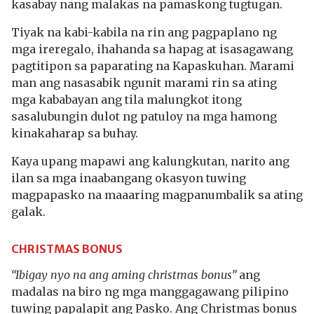
kasabay nang malakas na pamaskong tugtugan.
Tiyak na kabi-kabila na rin ang pagpaplano ng
mga ireregalo, ihahanda sa hapag at isasagawang
pagtitipon sa paparating na Kapaskuhan. Marami
man ang nasasabik ngunit marami rin sa ating
mga kababayan ang tila malungkot itong
sasalubungin dulot ng patuloy na mga hamong
kinakaharap sa buhay.
Kaya upang mapawi ang kalungkutan, narito ang
ilan sa mga inaabangang okasyon tuwing
magpapasko na maaaring magpanumbalik sa ating
galak.
CHRISTMAS BONUS
“Ibigay nyo na ang aming christmas bonus”
ang
madalas na biro ng mga manggagawang pilipino
tuwing papalapit ang Pasko. Ang Christmas bonus