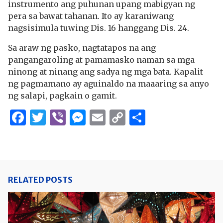
instrumento ang puhunan upang mabigyan ng
pera sa bawat tahanan. Ito ay karaniwang
nagsisimula tuwing Dis. 16 hanggang Dis. 24.
Sa araw ng pasko, nagtatapos na ang
pangangaroling at pamamasko naman sa mga
ninong at ninang ang sadya ng mga bata. Kapalit
ng pagmamano ay aguinaldo na maaaring sa anyo
ng salapi, pagkain o gamit.
Facebook
Twitter
Viber
Messenger
Email
Copy
Share
Link
RELATED POSTS