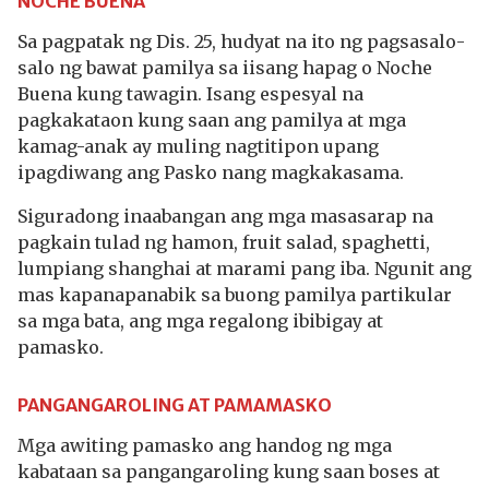
NOCHE BUENA
Sa pagpatak ng Dis. 25, hudyat na ito ng pagsasalo-
salo ng bawat pamilya sa iisang hapag o Noche
Buena kung tawagin. Isang espesyal na
pagkakataon kung saan ang pamilya at mga
kamag-anak ay muling nagtitipon upang
ipagdiwang ang Pasko nang magkakasama.
Siguradong inaabangan ang mga masasarap na
pagkain tulad ng hamon, fruit salad, spaghetti,
lumpiang shanghai at marami pang iba. Ngunit ang
mas kapanapanabik sa buong pamilya partikular
sa mga bata, ang mga regalong ibibigay at
pamasko.
PANGANGAROLING AT PAMAMASKO
Mga awiting pamasko ang handog ng mga
kabataan sa pangangaroling kung saan boses at