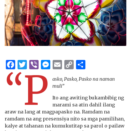
Facebook
Twitter
Viber
Messenger
Email
Copy
Share
“P
Link
asko, Pasko, Pasko na naman
muli”
Ito ang awiting bukambibig ng
marami sa atin dahil ilang
araw na lang at magpapasko na. Ramdam na
ramdam na ang presensiya nito sa mga pamilihan,
kalye at tahanan na kumukutitap sa parol o pailaw