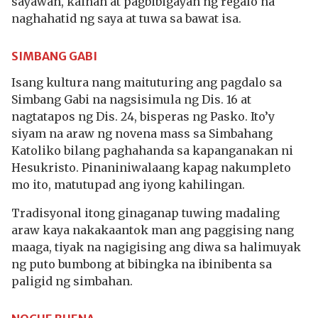
sayawan, kainan at pagbibigayan ng regalo na
naghahatid ng saya at tuwa sa bawat isa.
SIMBANG GABI
Isang kultura nang maituturing ang pagdalo sa
Simbang Gabi na nagsisimula ng Dis. 16 at
nagtatapos ng Dis. 24, bisperas ng Pasko. Ito’y
siyam na araw ng novena mass sa Simbahang
Katoliko bilang paghahanda sa kapanganakan ni
Hesukristo. Pinaniniwalaang kapag nakumpleto
mo ito, matutupad ang iyong kahilingan.
Tradisyonal itong ginaganap tuwing madaling
araw kaya nakakaantok man ang paggising nang
maaga, tiyak na nagigising ang diwa sa halimuyak
ng puto bumbong at bibingka na ibinibenta sa
paligid ng simbahan.