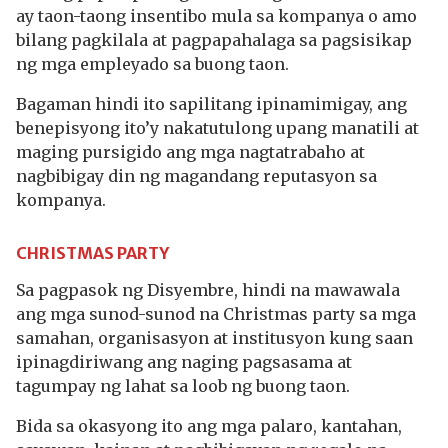
ay taon-taong insentibo mula sa kompanya o amo
bilang pagkilala at pagpapahalaga sa pagsisikap
ng mga empleyado sa buong taon.
Bagaman hindi ito sapilitang ipinamimigay, ang
benepisyong ito’y nakatutulong upang manatili at
maging pursigido ang mga nagtatrabaho at
nagbibigay din ng magandang reputasyon sa
kompanya.
CHRISTMAS PARTY
Sa pagpasok ng Disyembre, hindi na mawawala
ang mga sunod-sunod na Christmas party sa mga
samahan, organisasyon at institusyon kung saan
ipinagdiriwang ang naging pagsasama at
tagumpay ng lahat sa loob ng buong taon.
Bida sa okasyong ito ang mga palaro, kantahan,