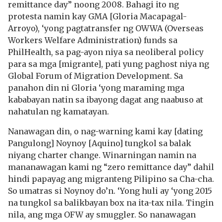
remittance day” noong 2008. Bahagi ito ng
protesta namin kay GMA [Gloria Macapagal-
Arroyo), ‘yong pagtatransfer ng OWWA (Overseas
Workers Welfare Administration) funds sa
PhilHealth, sa pag-ayon niya sa neoliberal policy
para sa mga [migrante], pati yung paghost niya ng
Global Forum of Migration Development. Sa
panahon din ni Gloria ‘yong maraming mga
kababayan natin sa ibayong dagat ang naabuso at
nahatulan ng kamatayan.
Nanawagan din, o nag-warning kami kay [dating
Pangulong] Noynoy [Aquino] tungkol sa balak
niyang charter change. Winarningan namin na
mananawagan kami ng “zero remittance day” dahil
hindi papayag ang migranteng Pilipino sa Cha-cha.
So umatras si Noynoy do’n. ‘Yong huli ay ‘yong 2015
na tungkol sa balikbayan box na ita-tax nila. Tingin
nila, ang mga OFW ay smuggler. So nanawagan