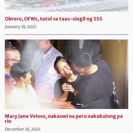
Obrero, OFWs, tutol sa taas-singil ng SSS
January 19, 2025
Mary Jane Veloso, nakauwi na pero nakakulong pa
rin
December 18, 2024