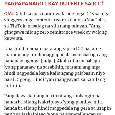
PAGPAPANAGOT KAY DUTERTE SA ICC?
GM:
Dahil sa mas naniniwala ang mga DDS sa mga
vloggers, mga content creators doon sa YouTube,
sa TikTok, nabulag na sila nang tuluyan. ‘Yung
ginagawa nilang zero remittance week ay walang
kuwenta.
Una, hindi naman matatanggap sa ICC na kung
marami ang hindi magpapadala ay mababago ang
pananaw ng mga [judge]. Akala nila mababago
‘yong pananaw na sasabihin, marami ang mga
hindi nagpadala kaya kailangang palabasin niyo
na si Digong. Hindi ‘yan mangyayari sa kanilang
mithiin.
Pangalawa, kailangan rin nilang timbangin na
handa ba silang isakripisyo ‘yong pamilya nila,
handa ba silang hindi magpadala ng pera sa usapin
nung sa isakripisyo ‘yong pangangailangan sa