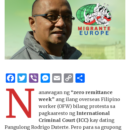
Facebook
Twitter
Viber
Messenger
Email
Copy
Share
N
Link
anawagan ng
“zero remittance
week”
ang ilang overseas Filipino
worker (OFW) bilang protesta sa
pagkaaresto ng
International
Criminal Court (ICC)
kay dating
Pangulong Rodrigo Duterte. Pero para sa grupong