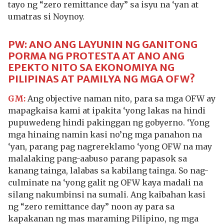
tayo ng “zero remittance day” sa isyu na ‘yan at
umatras si Noynoy.
PW: ANO ANG LAYUNIN NG GANITONG
PORMA NG PROTESTA AT ANO ANG
EPEKTO NITO SA EKONOMIYA NG
PILIPINAS AT PAMILYA NG MGA OFW?
GM:
Ang objective naman nito, para sa mga OFW ay
mapagkaisa kami at ipakita ‘yong lakas na hindi
pupuwedeng hindi pakinggan ng gobyerno. ‘Yong
mga hinaing namin kasi no’ng mga panahon na
‘yan, parang pag nagrereklamo ‘yong OFW na may
malalaking pang-aabuso parang papasok sa
kanang tainga, lalabas sa kabilang tainga. So nag-
culminate na ‘yong galit ng OFW kaya madali na
silang nakumbinsi na sumali. Ang kaibahan kasi
ng “zero remittance day” noon ay para sa
kapakanan ng mas maraming Pilipino, ng mga