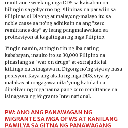
remittance week ng mga DDS sa kaisahan na
hilingin sa gobyerno ng Pilipinas na pauwiin sa
Pilipinas si Digong at malayong-malayo ito sa
noble cause sa no’ng adhikain na ang “zero
remittance day” ay isang pangmalawakan sa
proteksiyon at kagalingan ng mga Pilipino.
Tingin namin, at tingin rin ng iba nating
kababayan, insulto ito sa 30,000 Pilipino na
pinaslang sa “war on drugs” at extrajudicial
killings na isinagawa ni Digong no’ng siya ay nasa
posisyon. Kaya ang akala ng mga DDS, siya ay
malakas at magagawa nila ‘yong katulad na
dineliver ng mga nauna pang zero remittance na
isinagawa ng Migrante International.
PW: ANO ANG PANAWAGAN NG
MIGRANTE SA MGA OFWS AT KANILANG
PAMILYA SA GITNA NG PANAWAGANG