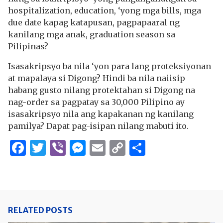
hospitalization, education, ‘yong mga bills, mga
due date kapag katapusan, pagpapaaral ng
kanilang mga anak, graduation season sa
Pilipinas?
Isasakripsyo ba nila ‘yon para lang proteksiyonan
at mapalaya si Digong? Hindi ba nila naiisip
habang gusto nilang protektahan si Digong na
nag-order sa pagpatay sa 30,000 Pilipino ay
isasakripsyo nila ang kapakanan ng kanilang
pamilya? Dapat pag-isipan nilang mabuti ito.
Facebook
Twitter
Viber
Messenger
Email
Copy
Share
Link
RELATED POSTS