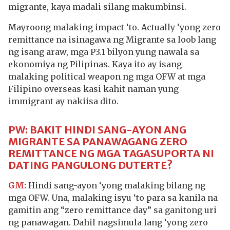
migrante, kaya madali silang makumbinsi.
Mayroong malaking impact ‘to. Actually ‘yong zero
remittance na isinagawa ng Migrante sa loob lang
ng isang araw, mga P3.1 bilyon yung nawala sa
ekonomiya ng Pilipinas. Kaya ito ay isang
malaking political weapon ng mga OFW at mga
Filipino overseas kasi kahit naman yung
immigrant ay nakiisa dito.
PW: BAKIT HINDI SANG-AYON ANG
MIGRANTE SA PANAWAGANG ZERO
REMITTANCE NG MGA TAGASUPORTA NI
DATING PANGULONG DUTERTE?
GM:
Hindi sang-ayon ‘yong malaking bilang ng
mga OFW. Una, malaking isyu ‘to para sa kanila na
gamitin ang “zero remittance day” sa ganitong uri
ng panawagan. Dahil nagsimula lang ‘yong zero