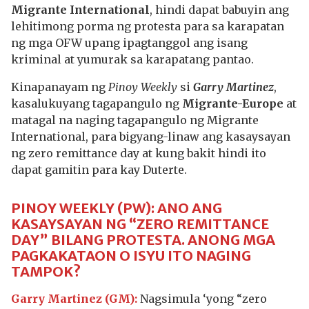
Migrante International
, hindi dapat babuyin ang
lehitimong porma ng protesta para sa karapatan
ng mga OFW upang ipagtanggol ang isang
kriminal at yumurak sa karapatang pantao.
Kinapanayam ng
Pinoy Weekly
si
Garry Martinez
,
kasalukuyang tagapangulo ng
Migrante-Europe
at
matagal na naging tagapangulo ng Migrante
International, para bigyang-linaw ang kasaysayan
ng zero remittance day at kung bakit hindi ito
dapat gamitin para kay Duterte.
PINOY WEEKLY (PW): ANO ANG
KASAYSAYAN NG “ZERO REMITTANCE
DAY” BILANG PROTESTA. ANONG MGA
PAGKAKATAON O ISYU ITO NAGING
TAMPOK?
Garry Martinez (GM):
Nagsimula ‘yong “zero