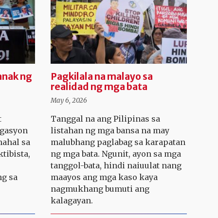
anak ng
Pagkilala na malayo sa
realidad ng mga bata
May 6, 2026
t
Tanggal na ang Pilipinas sa
igasyon
listahan ng mga bansa na may
ahal sa
malubhang paglabag sa karapatan
tibista,
ng mga bata. Ngunit, ayon sa mga
tanggol-bata, hindi naiuulat nang
g sa
maayos ang mga kaso kaya
nagmukhang bumuti ang
kalagayan.