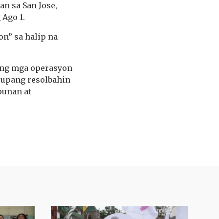
an sa San Jose,
Ago 1.
on” sa halip na
 ang mga operasyon
 upang resolbahin
punan at