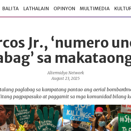
BALITA
LATHALAIN
OPINYON
MULTIMEDIA
KULTU
cos Jr., ‘numero u
abag’ sa makataong
Altermidya Network
August 23, 2025
talang paglabag sa karapatang pantao ang aerial bombardm
litang pagpapasuko at paggamit sa mga komunidad bilang k