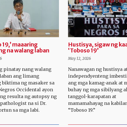
 19,’ maaaring
Hustisya, sigaw ng ka
ng na walang laban
‘Toboso 19’
26
May 12, 2026
g pinatay nang walang
Nanawagan ng hustisya a
laban ang limang
independyenteng imbest
g biktima ng masaker sa
ang mga kamag-anak at m
Negros Occidental ayon
buhay ng mga sibilyang ak
ng resulta ng autopsy ng
tanggol-karapatan at
pathologist na si Dr.
mamamahayag na kabilan
ortun sa mga labi.
“Toboso 19.”