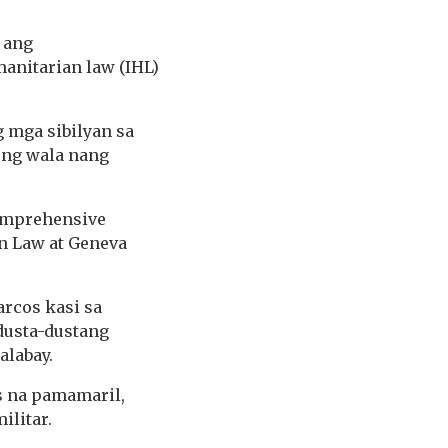
 ang
anitarian law (IHL)
g mga sibilyan sa
ong wala nang
Comprehensive
n Law at Geneva
arcos kasi sa
dusta-dustang
alabay.
s na pamamaril,
ilitar.