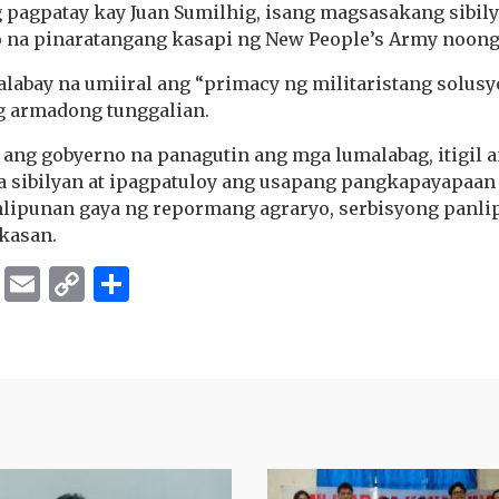
 pagpatay kay Juan Sumilhig, isang magsasakang sibily
 na pinaratangang kasapi ng New People’s Army noong 
alabay na umiiral ang “primacy ng militaristang solusy
g armadong tunggalian.
 ang gobyerno na panagutin ang mga lumalabag, itigil
ga sibilyan at ipagpatuloy ang usapang pangkapayapaan
lipunan gaya ng repormang agraryo, serbisyong panli
ikasan.
ok
er
ber
Messenger
Email
Copy
Share
Link