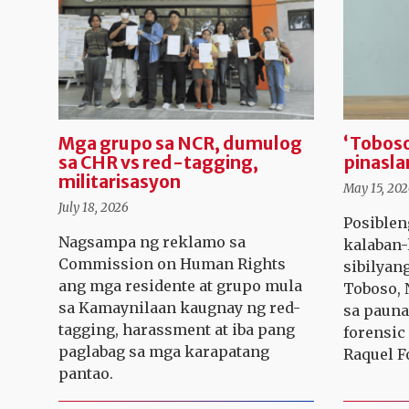
Mga grupo sa NCR, dumulog
‘Toboso
sa CHR vs red-tagging,
pinasla
militarisasyon
May 15, 20
July 18, 2026
Posiblen
Nagsampa ng reklamo sa
kalaban-
Commission on Human Rights
sibilyan
ang mga residente at grupo mula
Toboso, 
sa Kamaynilaan kaugnay ng red-
sa pauna
tagging, harassment at iba pang
forensic 
paglabag sa mga karapatang
Raquel F
pantao.