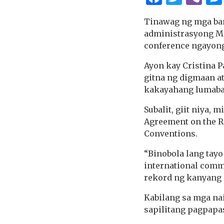
Tinawag ng mga ban
administrasyong Ma
conference ngayong
Ayon kay Cristina P
gitna ng digmaan a
kakayahang lumaba
Subalit, giit niya
Agreement on the R
Conventions.
“Binobola lang tayo
international comm
rekord ng kanyang p
Kabilang sa mga na
sapilitang pagpapa