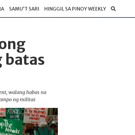
RA
SAMU’T SARI
HINGGIL SA PINOY WEEKLY
nong
 batas
ent, walang habas na
ampo ng militar.