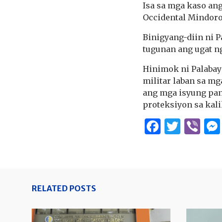
Isa sa mga kaso ang
Occidental Mindoro
Binigyang-diin ni P
tugunan ang ugat n
Hinimok ni Palabay
militar laban sa m
ang mga isyung pan
proteksiyon sa kal
Facebo
Twitt
Vi
RELATED POSTS