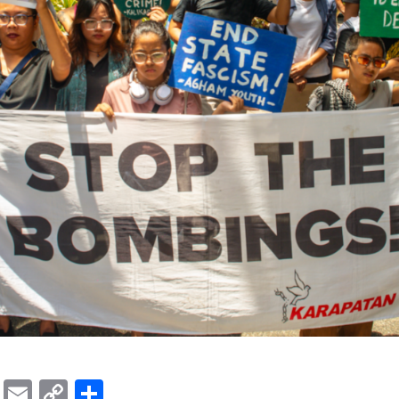
ok
er
ber
Messenger
Email
Copy
Share