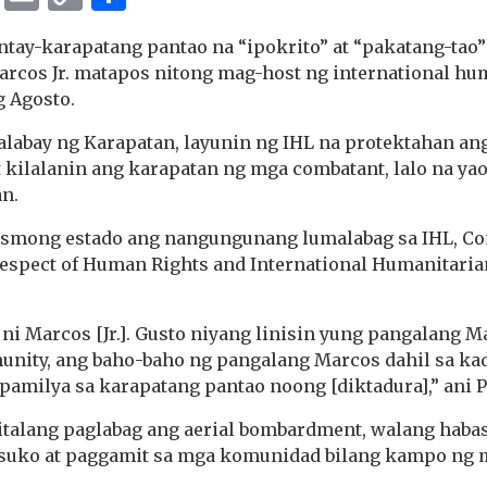
Link
tay-karapatang pantao na “ipokrito” at “pakatang-tao”
rcos Jr. matapos nitong mag-host ng international hum
 Agosto.
alabay ng Karapatan, layunin ng IHL na protektahan an
t kilalanin ang karapatan ng mga combatant, lalo na ya
n.
, mismong estado ang nangungunang lumalabag sa IHL, 
espect of Human Rights and International Humanitaria
 ni Marcos [Jr.]. Gusto niyang linisin yung pangalang M
unity, ang baho-baho ng pangalang Marcos dahil sa ka
amilya sa karapatang pantao noong [diktadura],” ani P
italang paglabag ang aerial bombardment, walang haba
suko at paggamit sa mga komunidad bilang kampo ng m