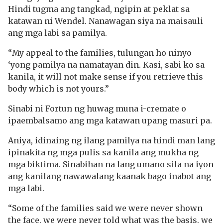
Hindi tugma ang tangkad, ngipin at peklat sa
katawan ni Wendel. Nanawagan siya na maisauli
ang mga labi sa pamilya.
“My appeal to the families, tulungan ho ninyo
‘yong pamilya na namatayan din. Kasi, sabi ko sa
kanila, it will not make sense if you retrieve this
body which is not yours.”
Sinabi ni Fortun ng huwag muna i-cremate o
ipaembalsamo ang mga katawan upang masuri pa.
Aniya, idinaing ng ilang pamilya na hindi man lang
ipinakita ng mga pulis sa kanila ang mukha ng
mga biktima. Sinabihan na lang umano sila na iyon
ang kanilang nawawalang kaanak bago inabot ang
mga labi.
“Some of the families said we were never shown
the face, we were never told what was the basis, we