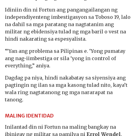
Idiniin din ni Fortun ang pangangailangan ng
independiyenteng imbestigasyon sa Toboso 19, lalo
na dahil sa mga paratang na nagtatanim ang
militar ng ebidensiya tulad ng mga baril o vest na
hindi nakarating sa espesyalista.
“‘Yan ang problema sa Pilipinas e. ‘Yong pumatay
ang nag-iimbestiga or sila ‘yong in control of
everything,” aniya.
Dagdag pa niya, hindi nakabatay sa siyensiya ang
pagtingin ng ilan sa mga kasong tulad nito, kaya’t
wala ring nagtatanong ng mga nararapat na
tanong.
MALING IDENTIDAD
Inilantad din ni Fortun na maling bangkay na
ibinigay ng militar sa pamilya ni
Errol Wendel
.