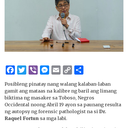
Facebook
Twitter
Viber
Messenger
Email
Copy
Share
Link
Posibleng pinatay nang walang kalaban-laban
gamit ang mataas na kalibre ng baril ang limang
biktima ng masaker sa Toboso, Negros
Occidental noong Abril 19 ayon sa paunang resulta
ng autopsy ng forensic pathologist na si
Dr.
Raquel Fortun
sa mga labi.