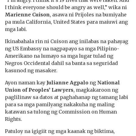
I think everyone should be angry as well,” wika ni
Marienne Cuison
,
asawa ni Prijoles na bumiyahe
pa mula California, United States para maiuwi ang
mga labi.
Ikinabahala rin ni Cuison ang inilabas na pahayag
ng US Embassy na nagpapayo sa mga Pilipino-
Amerikano na lumayo sa mga lugar tulad ng
Negros Occidental dahil sa banta sa seguridad
kasunod ng masaker.
Ayon naman kay
Julianne Agpalo
ng
National
Union of Peoples’ Lawyers
, magkakaroon ng
paglilinaw sa datos at paghahanap ng tamang labi
para sa mga pamilyang nakakuha ng maling
katawan sa tulong ng Commission on Human
Rights.
Patuloy na igigiit ng mga kaanak ng biktima,