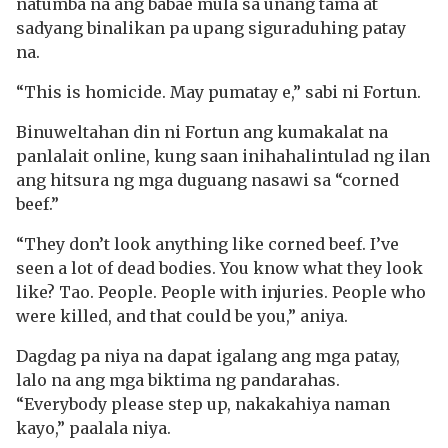
natumba na ang babae mula sa unang tama at
sadyang binalikan pa upang siguraduhing patay
na.
“This is homicide. May pumatay e,” sabi ni Fortun.
Binuweltahan din ni Fortun ang kumakalat na
panlalait online, kung saan inihahalintulad ng ilan
ang hitsura ng mga duguang nasawi sa “corned
beef.”
“They don’t look anything like corned beef. I’ve
seen a lot of dead bodies. You know what they look
like? Tao. People. People with injuries. People who
were killed, and that could be you,” aniya.
Dagdag pa niya na dapat igalang ang mga patay,
lalo na ang mga biktima ng pandarahas.
“Everybody please step up, nakakahiya naman
kayo,” paalala niya.