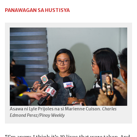
PANAWAGAN SA HUSTISYA
Asawa ni Lyle Prijoles na si Marienne Cuison.
Charles
Edmond Perez/Pinoy Weekly
“I’m angry. I think it’s 19 lives that were taken. And