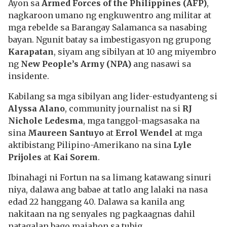
Ayon sa
Armed Forces of the Philippines (AFP)
,
nagkaroon umano ng engkuwentro ang militar at
mga rebelde sa Barangay Salamanca sa nasabing
bayan. Ngunit batay sa imbestigasyon ng grupong
Karapatan
, siyam ang sibilyan at 10 ang miyembro
ng
New People’s Army (NPA)
ang nasawi sa
insidente.
Kabilang sa mga sibilyan ang lider-estudyanteng si
Alyssa Alano
, community journalist na si
RJ
Nichole Ledesma
, mga tanggol-magsasaka na
sina
Maureen Santuyo
at
Errol Wendel
at mga
aktibistang Pilipino-Amerikano na sina
Lyle
Prijoles
at
Kai Sorem
.
Ibinahagi ni Fortun na sa limang katawang sinuri
niya, dalawa ang babae at tatlo ang lalaki na nasa
edad 22 hanggang 40. Dalawa sa kanila ang
nakitaan na ng senyales ng pagkaagnas dahil
natagalan bago maiahon sa tubig.