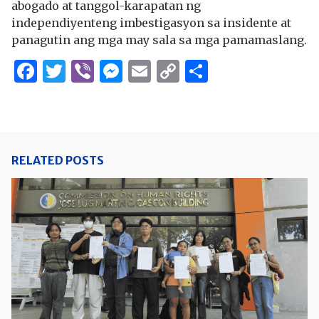
abogado at tanggol-karapatan ng
independiyenteng imbestigasyon sa insidente at
panagutin ang mga may sala sa mga pamamaslang.
Facebook
Twitter
Viber
Messenger
Email
Copy
Share
Link
RELATED POSTS