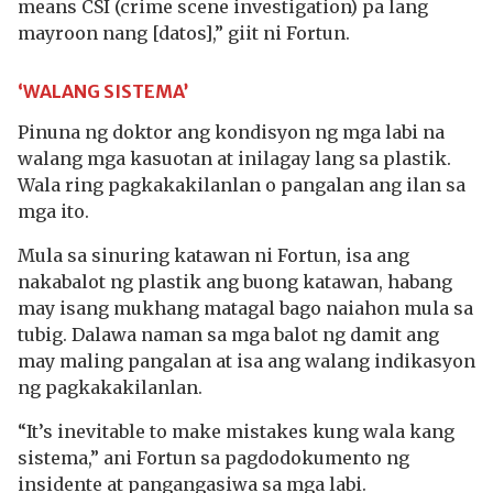
means CSI (crime scene investigation) pa lang
mayroon nang [datos],” giit ni Fortun.
‘WALANG SISTEMA’
Pinuna ng doktor ang kondisyon ng mga labi na
walang mga kasuotan at inilagay lang sa plastik.
Wala ring pagkakakilanlan o pangalan ang ilan sa
mga ito.
Mula sa sinuring katawan ni Fortun, isa ang
nakabalot ng plastik ang buong katawan, habang
may isang mukhang matagal bago naiahon mula sa
tubig. Dalawa naman sa mga balot ng damit ang
may maling pangalan at isa ang walang indikasyon
ng pagkakakilanlan.
“It’s inevitable to make mistakes kung wala kang
sistema,” ani Fortun sa pagdodokumento ng
insidente at pangangasiwa sa mga labi.