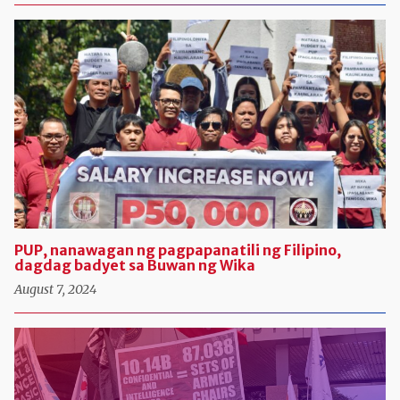
PUP, nanawagan ng pagpapanatili ng Filipino,
dagdag badyet sa Buwan ng Wika
August 7, 2024