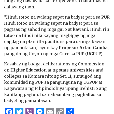
lang ang nawawala sa korupsiyon sa nakalipas na
dalawang taon.
“Hindi totoo na walang sapat na badyet para sa PUP.
Hindi totoo na walang sapat na badyet para sa
pagtaas ng sahod ng mga guro at kawani. Hindi rin
totoo na hindi nila kayang magbigay ng mga
dagdag na plantilla positions para sa mga kawani
ng pamantasan,” ayon kay
Propesor Arlan Camba
,
pangulo ng Unyon ng mga Guro sa PUP (UGPUP).
Kasabay ng budget deliberations ng Commission
on Higher Education at ng state universities and
colleges sa Kamara nitong Set. 11, sumugod ang
komunidad ng PUP sa pangunguna ng UGPUP at
Kagawaran ng Filipinolohiya upang irehistro ang
kanilang pagtutol sa nakaambang pagkaltas sa
badyet ng pamantasan.
Facebook
Twitter
Viber
Messenger
Email
Copy
Share