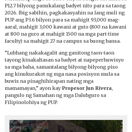
P12.7 bilyong panukalang badyet nito para sa taong
2026. Ibig sabihin, pagkakasyahin na lang muli ng
PUP ang P3.6 bilyon para sa mahigit 93,000 mag-
aaral, mahigit 3,000 kawani at guto (800 na kawani
at 800 na guro at mahigit 1500 na mga part-time
faculty) sa mahigit 27 na campus sa buong bansa.
“Lubhang nakakagalit ang ganitong taon-taon
tayong kinakaltasan sa badyet at napeperhuwisyo
sa mga baha, samantalang bilyong-bilyong piso
ang kinukurakot ng mga nasa posisyon mula sa
buwis na pinaghihirapan nating mga
mamamayan,” ayon kay
Propesor Jun Rivera
,
pangulo ng Samahan ng mga Dalubguro sa
Filipinolohiya ng PUP.