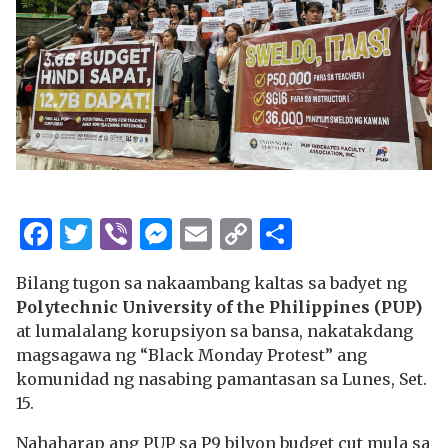
Facebook
Twitter
Viber
Messenger
Email
Copy
Share
Link
Bilang tugon sa nakaambang kaltas sa badyet ng
Polytechnic University of the Philippines (PUP)
at lumalalang korupsiyon sa bansa, nakatakdang
magsagawa ng “Black Monday Protest” ang
komunidad ng nasabing pamantasan sa Lunes, Set.
15.
Nahaharap ang PUP sa P9 bilyon budget cut mula sa