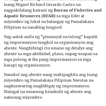
isang Miguel Richard Gerardo Castro na
nagpakilalang kawani ng
Bureau of Fisheries and
Aquatic Resources (BFAR)
sa mga lider at
miyembro ng lokal na balangay ng Pamalakaya
Pilipinas sa nasabing lungsod.
Nag-aalok anila ng “pinansyal na tulong” kapalit
ng impormasyon tungkol sa organisasyon ang
ahente. Nanghihingi rin umano ng detalye ang
ahente sa mga aktibidad, plano, napag-usapan sa
mga pulong at iba pang impormasyon sa mga
kasapi ng organisasyon.
Nasukol ang ahente nang makipagkita ang isang
miyembro ng Pamalakaya Pilipinas Navotas na
nagkunwaring magbibigay ng impormasyon.
Matagal na umanong kinukulit ng ahente ang
naturang miyembro.