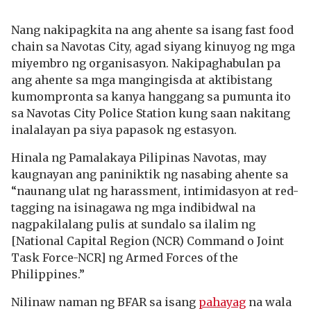
Nang nakipagkita na ang ahente sa isang fast food
chain sa Navotas City, agad siyang kinuyog ng mga
miyembro ng organisasyon. Nakipaghabulan pa
ang ahente sa mga mangingisda at aktibistang
kumompronta sa kanya hanggang sa pumunta ito
sa Navotas City Police Station kung saan nakitang
inalalayan pa siya papasok ng estasyon.
Hinala ng Pamalakaya Pilipinas Navotas, may
kaugnayan ang paniniktik ng nasabing ahente sa
“naunang ulat ng harassment, intimidasyon at red-
tagging na isinagawa ng mga indibidwal na
nagpakilalang pulis at sundalo sa ilalim ng
[National Capital Region (NCR) Command o Joint
Task Force-NCR] ng Armed Forces of the
Philippines.”
Nilinaw naman ng BFAR sa isang
pahayag
na wala