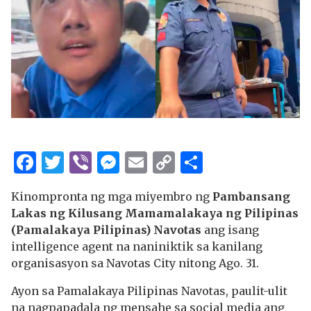
Facebook
Twitter
Viber
Messenger
Email
Copy
Share
Link
Kinompronta ng mga miyembro ng
Pambansang
Lakas ng Kilusang Mamamalakaya ng Pilipinas
(Pamalakaya Pilipinas) Navotas
ang isang
intelligence agent na naniniktik sa kanilang
organisasyon sa Navotas City nitong Ago. 31.
Ayon sa Pamalakaya Pilipinas Navotas, paulit-ulit
na nagpapadala ng mensahe sa social media ang