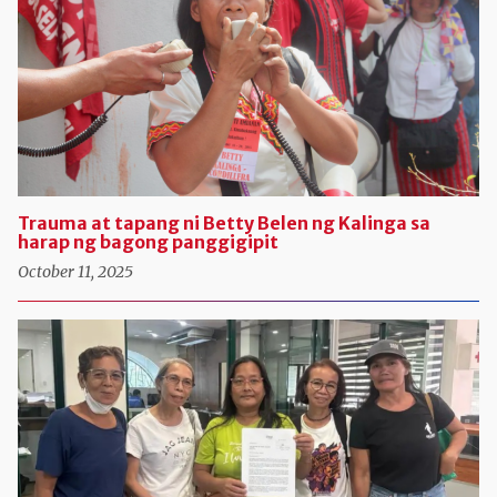
Trauma at tapang ni Betty Belen ng Kalinga sa
harap ng bagong panggigipit
October 11, 2025