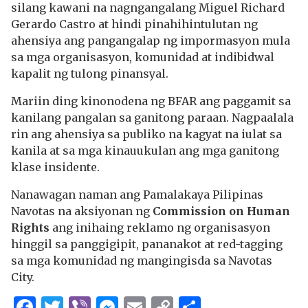
silang kawani na nagngangalang Miguel Richard
Gerardo Castro at hindi pinahihintulutan ng
ahensiya ang pangangalap ng impormasyon mula
sa mga organisasyon, komunidad at indibidwal
kapalit ng tulong pinansyal.
Mariin ding kinonodena ng BFAR ang paggamit sa
kanilang pangalan sa ganitong paraan. Nagpaalala
rin ang ahensiya sa publiko na kagyat na iulat sa
kanila at sa mga kinauukulan ang mga ganitong
klase insidente.
Nanawagan naman ang Pamalakaya Pilipinas
Navotas na aksiyonan ng
Commission on Human
Rights
ang inihaing reklamo ng organisasyon
hinggil sa panggigipit, pananakot at red-tagging
sa mga komunidad ng mangingisda sa Navotas
City.
Facebook
Twitter
Viber
Messenger
Email
Copy
Share