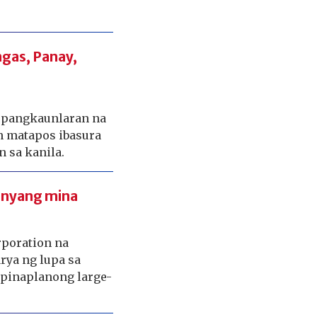
ngas, Panay,
 pangkaunlaran na
an matapos ibasura
 sa kanila.
anyang mina
rporation na
rya ng lupa sa
 pinaplanong large-