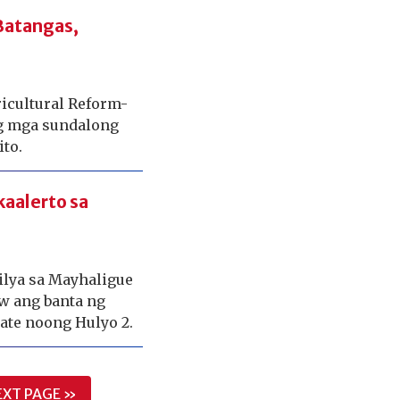
 Batangas,
icultural Reform-
ng mga sundalong
to.
aalerto sa
ilya sa Mayhaligue
w ang banta ng
ate noong Hulyo 2.
EXT PAGE »