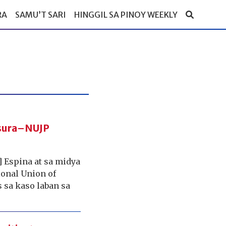
RA
SAMU’T SARI
HINGGIL SA PINOY WEEKLY
basura–NUJP
 Espina at sa midya
onal Union of
s sa kaso laban sa