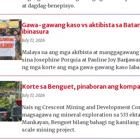
at dagdag-benepisyo.
Gawa-gawang kaso vs aktibista sa Bata
ibinasura
July 17, 2026
Malaya na ang mga aktbista at manggagawang
sina Josephine Porquia at Pauline Joy Banjaw
ng mga korte ang mga gawa-gawang kaso laban
Korte sa Benguet, pinaboran ang komp
July 17, 2026
Nais ng Crescent Mining and Development Co
magsagawa ng mineral exploration sa 533 ekta
Mankayan, Benguet bilang bahagi ng kanilang
scale mining project.