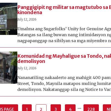
Panggigipit ng militar sa magtutubo sa
kinondena
July 12, 2026
Umalma ang Sugarfolks’ Unity for Genuine Agr
Batangas sa ilang buwan nang intimidasyon 
nagpapanggap na sibilyan sa mga miyembro ni
Komunidad ng Mayhaligue sa Tondo, nak
demolisyon
July 12, 2026
Nananatiling nakaalerto ang mahigit 400 pam
Street, Tondo, Maynila matapos muling lumita
demolisyon. Nakatanggap sila ng Notice to Vac
…
S PAGE
1
3
4
228
N
2