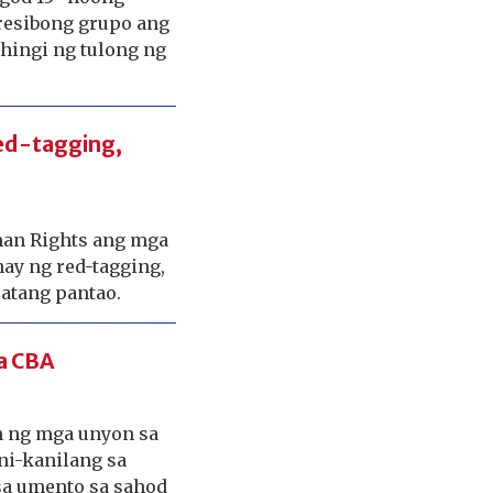
resibong grupo ang
ingi ng tulong ng
ed-tagging,
an Rights ang mga
ay ng red-tagging,
atang pantao.
a CBA
 ng mga unyon sa
ni-kanilang sa
sa umento sa sahod