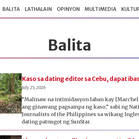
BALITA
LATHALAIN
OPINYON
MULTIMEDIA
KULTU
Balita
Kaso sa dating editor sa Cebu, dapat i
July 25, 2026
“Malinaw na intimidasyon laban kay [Marchel]
ang ginawang pagsampa ng kaso,” sabi ng Nati
Journalists of the Philippines sa wikang Ingle
dating patnugot ng SunStar.