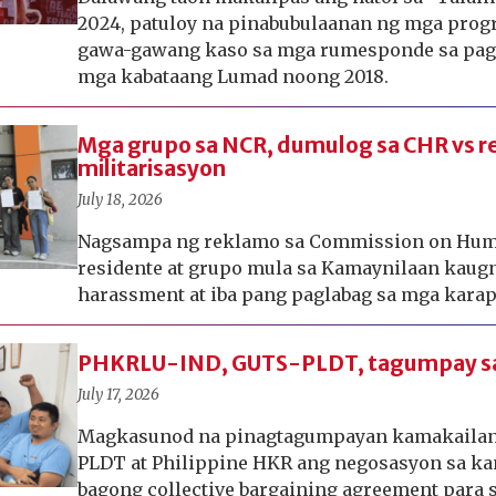
2024, patuloy na pinabubulaanan ng mga prog
gawa-gawang kaso sa mga rumesponde sa pagh
mga kabataang Lumad noong 2018.
Mga grupo sa NCR, dumulog sa CHR vs r
militarisasyon
July 18, 2026
Nagsampa ng reklamo sa Commission on Hum
residente at grupo mula sa Kamaynilaan kaugn
harassment at iba pang paglabag sa mga karap
PHKRLU-IND, GUTS-PLDT, tagumpay s
July 17, 2026
Magkasunod na pinagtagumpayan kamakailan
PLDT at Philippine HKR ang negosasyon sa ka
bagong collective bargaining agreement para 