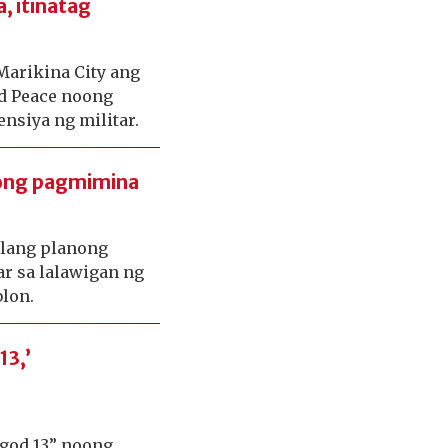
, itinatag
Marikina City ang
d Peace noong
nsiya ng militar.
nong pagmimina
ilang planong
ar sa lalawigan ng
blon.
13,’
ngod 13” noong