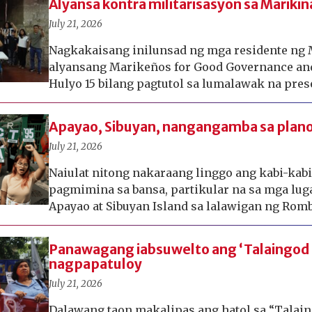
Alyansa kontra militarisasyon sa Marikina
July 21, 2026
Nagkakaisang inilunsad ng mga residente ng 
alyansang Marikeños for Good Governance an
Hulyo 15 bilang pagtutol sa lumalawak na prese
Apayao, Sibuyan, nangangamba sa pla
July 21, 2026
Naiulat nitong nakaraang linggo ang kabi-kab
pagmimina sa bansa, partikular na sa mga lug
Apayao at Sibuyan Island sa lalawigan ng Rom
Panawagang iabsuwelto ang ‘Talaingod 
nagpapatuloy
July 21, 2026
Dalawang taon makalipas ang hatol sa “Talai