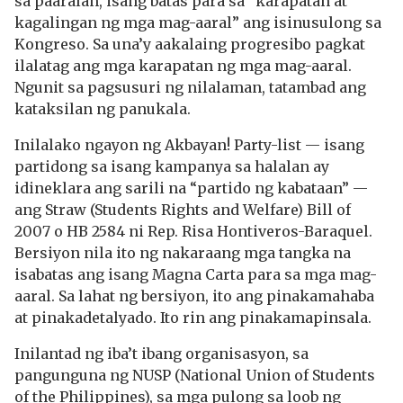
sa paaralan, isang batas para sa “karapatan at
kagalingan ng mga mag-aaral” ang isinusulong sa
Kongreso. Sa una’y aakalaing progresibo pagkat
ilalatag ang mga karapatan ng mga mag-aaral.
Ngunit sa pagsusuri ng nilalaman, tatambad ang
kataksilan ng panukala.
Inilalako ngayon ng Akbayan! Party-list — isang
partidong sa isang kampanya sa halalan ay
idineklara ang sarili na “partido ng kabataan” —
ang Straw (Students Rights and Welfare) Bill of
2007 o HB 2584 ni Rep. Risa Hontiveros-Baraquel.
Bersiyon nila ito ng nakaraang mga tangka na
isabatas ang isang Magna Carta para sa mga mag-
aaral. Sa lahat ng bersiyon, ito ang pinakamahaba
at pinakadetalyado. Ito rin ang pinakamapinsala.
Inilantad ng iba’t ibang organisasyon, sa
pangunguna ng NUSP (National Union of Students
of the Philippines), sa mga pulong sa loob ng