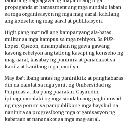
lantarang nagsagawa ng mapanirang mga
propaganda at harassment ang mga sundalo laban
sa mga organisasyon ng mga mag-aaral, kabilang
ang konseho ng mag-aaral at publikasyon.
Higit pang matindi ang kampanyang ala-batas
militar sa mga kampus sa mga rehiyon. Sa PUP-
Lopez, Quezon, sinampahan ng gawa-gawang
kasong rebelyon ang tatlong kasapi ng konseho ng
mag-aaral, kasabay ng paninira at pananakot sa
kanila at kanilang mga pamilya.
May iba’t ibang antas ng paniniktik at panghaharas
din na naiulat sa mga yunit ng Unibersidad ng
Pilipinas at iba pang paaralan. Gayundin,
ipinagmamalaki ng mga sundalo ang paglulunsad
ng mga porum sa pampublikong mga hayskul na
naninira sa progresibong mga organisasyon ng
kabataan at nananakot sa mga mag-aaral.