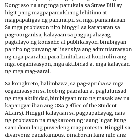
Kongreso na ang mga panukala sa Straw Bill ay
higit pang magpapamukhang lehitimo at
magpapatigas ng panunupil sa mga pamantasan.
Sa mga probisyon nito hinggil sa karapatan sa
pag-oorganisa, kalayaan sa pagpapahayag,
pagtatayo ng konseho at publikasyon, binibigyan
pa nito ng puwang at lisensiya ang administrasyon
ng mga paaralan para limitahan at kontrolin ang
mga organisasyon, mga aktibidad at mga kalayaan
ng mga mag-aaral.
Sa kongkreto, halimbawa, sa pag-apruba sa mga
organisasyon sa loob ng paaralan at paglulunsad
ng mga aktibidad, binibigyan nito ng masaklaw na
kapangyarihan ang OSA (Office of the Student
Affairs). Hinggil kalayaan sa pagpapahayag, nais
ng probisyon na magkaroon ng isang lugar kung
saan doon lang puwedeng magprotesta. Hinggil sa
diyaryong pangkampus, pinaboran lang nito ang