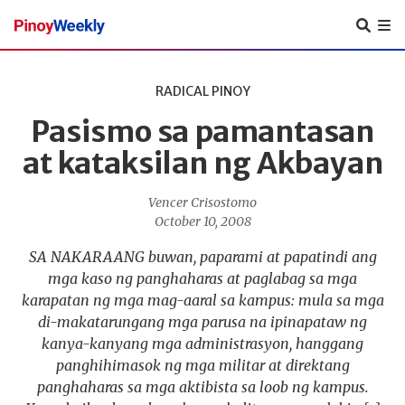
Pinoy
Weekly
RADICAL PINOY
Pasismo sa pamantasan
at kataksilan ng Akbayan
Vencer Crisostomo
October 10, 2008
SA NAKARAANG buwan, paparami at papatindi ang
mga kaso ng panghaharas at paglabag sa mga
karapatan ng mga mag-aaral sa kampus: mula sa mga
di-makatarungang mga parusa na ipinapataw ng
kanya-kanyang mga administrasyon, hanggang
panghihimasok ng mga militar at direktang
panghaharas sa mga aktibista sa loob ng kampus.