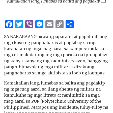
Kamakailan lang, lumabas sa balita ang pagdakip […]
Facebook
Twitter
Viber
Messenger
Email
Copy
Share
Link
SA NAKARAANG buwan, paparami at papatindi ang
mga kaso ng panghaharas at paglabag sa mga
karapatan ng mga mag-aaral sa kampus: mula sa
mga di-makatarungang mga parusa na ipinapataw
ng kanya-kanyang mga administrasyon, hanggang
panghihimasok ng mga militar at direktang
panghaharas sa mga aktibista sa loob ng kampus.
Kamakailan lang, lumabas sa balita ang pagdakip
ng mga mag-aaral sa ilang ahente ng militar na
kumukuha ng mga litrato at naniniktik sa mga
mag-aaral sa PUP (Polytechnic University of the
Philippines). Matapos ang insidente, tuluy-tuloy na