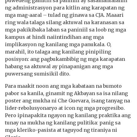
puwedeng gamitin sa paniniil ay sasamantalahin
ng administrasyon para kitlin ang karapatan ng
mga mag-aaral – tulad ng ginawa sa CJA. Maaari
ring wala talaga silang aktuwal na karanasan sa
mga pakikibaka laban sa paniniil sa loob ng mga
kampus at hindi naiintindihan ang mga
implikasyon ng kanilang mga panukala. O,
marahil, ito talaga ang kanilang pinipiling
posisyon: ang pagbukambibig ng mga karapatan
habang sa aktuwal ay pinapanigan ang mga
puwersang sumisikil dito.
Para maakit noon ang mga kabataan na bumoto
pabor sa kanila, ginamit ng Akbayan sa isa nilang
poster ang mukha ni Che Guevara, isang tanyag na
lider-rebolusyonaryo at icon ng mga progresibo.
Pero ipinapakita ngayon ng kanilang praktika ang
tunay na mukha ng kanilang pulitika: panig sa
mga kleriko-pasista at taguyod ng tiraniya ni