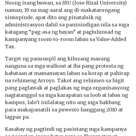
Noong isang buwan, sa JRU (Jose Rizal University)
naman, 19 na mag-aaral ang di-makatarungang
sinuspinde, apat dito ang pinatalsik ng
administrasyon dahil sa paninindigan nila sa mga
katagang “pag-asa ng bayan” at paglulunsad ng
kampanyang room-to-room laban sa Value-Added
Tax.
Target ng panunupil ang kilusang masang
nanguna sa mga walkout at iba pang protesta ng
kabataan at mamamayan laban sa korap at pahirap
na rehimeng Arroyo. Takot ang rehimen sa higit
pang paglawak at paglakas ng mga organisasyong
nagtatanggol sa mga karapatan sa loob at labas ng
kampus, lalo’t inilalatag nito ang mga hakbang
para makapanatili sa puwesto hanggang 2010 at
lagpas pa.
Kasabay ng pagtindi ng pasistang mga kampanya