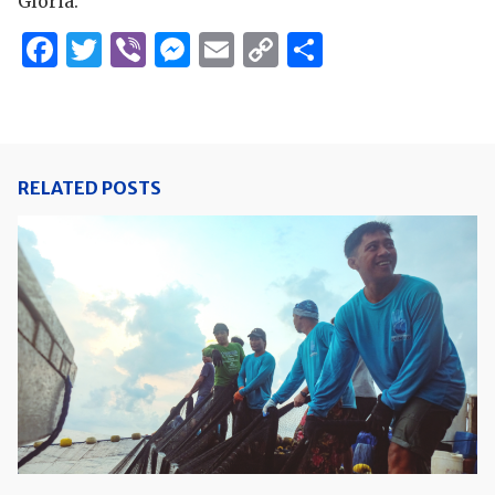
Gloria.
Facebook
Twitter
Viber
Messenger
Email
Copy
Share
Link
RELATED POSTS