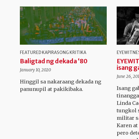
FEATURED
KAPIRASONG KRITIKA
EYEWITNE
Baligtad ng dekada ‘80
EYEWIT
isang g
January 10, 2020
June 26, 20
Hinggil sa nakaraang dekada ng
Isang ga
panunupil at pakikibaka.
tinangga
Linda C
tungkol 
militar 
Karen at
pero det