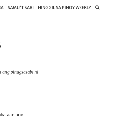
RA
SAMU’T SARI
HINGGIL SA PINOY WEEKLY
s
n ang pinagsasabi ni
abataan ang