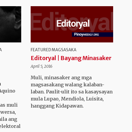
A
FEATURED
MAGSASAKA
Editoryal | Bayang Minasaker
April 5, 2016
Muli, minasaker ang mga
a
magsasakang walang kalaban-
Aquino
laban. Paulit-ulit ito sa kasaysayan
mula Lupao, Mendiola, Luisita,
as muli
hanggang Kidapawan.
wersa,
ila ang
elektoral