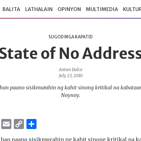
BALITA
LATHALAIN
OPINYON
MULTIMEDIA
KULTU
SUGOD MGA KAPATID
State of No Addres
Anton Dulce
July 27, 2010
han paano sisikmurahin ng kahit sinong kritikal na kabataa
Noynoy.
ok
er
ber
Messenger
Email
Copy
Share
Link
ihan paano sisikmurahin ng kahit sinong kritikal na k