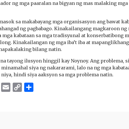
rador ng mga paaralan na bigyan ng mas malaking mga
masok sa makabayang mga organisasyon ang bawat kab
hahangad ng pagbabago. Kinakailangang magkaroon ng
sa mga kabataan sa mga tradisyunal at konserbatibong 
long. Kinakailangan ng mga iba’t iba at mapanglikhan
napakalaking bilang natin.
a na tayong ilusyon hinggil kay Noynoy. Ang problema, s
a minamahal siya ng nakararami, lalo na ng mga kabata
niya, hindi siya aaksyon sa mga problema natin.
ok
er
ber
Messenger
Email
Copy
Share
Link