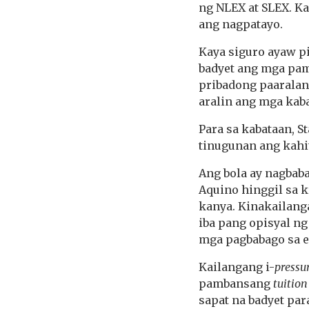
ng NLEX at SLEX. K
ang nagpatayo.
Kaya siguro ayaw p
badyet ang mga pam
pribadong paaralan
aralin ang mga kab
Para sa kabataan, S
tinugunan ang kahi
Ang bola ay nagbab
Aquino hinggil sa k
kanya. Kinakailanga
iba pang opisyal n
mga pagbabago sa 
Kailangang i-
pressu
pambansang
tuition
sapat na badyet par