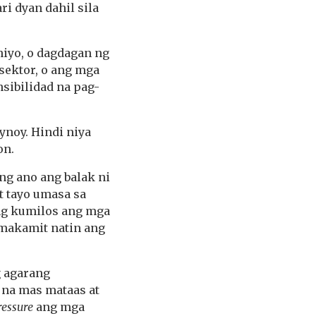
i dyan dahil sila
hiyo, o dagdagan ng
sektor, o ang mga
sibilidad na pag-
ynoy. Hindi niya
on.
ng ano ang balak ni
t tayo umasa sa
ing kumilos ang mga
 makamit natin ang
 agarang
na mas mataas at
ressure
ang mga