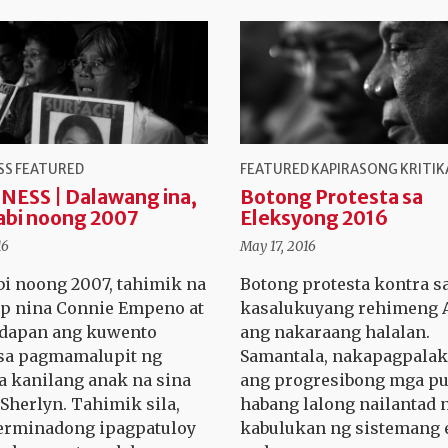
SS
FEATURED
FEATURED
KAPIRASONG KRITIK
NESS | Dalawang ina,
Botong Protesta sa
abi noong 2007
Eleksyong 2016
16
May 17, 2016
bi noong 2007, tahimik na
Botong protesta kontra s
p nina Connie Empeno at
kasalukuyang rehimeng 
adapan ang kuwento
ang nakaraang halalan.
sa pagmamalupit ng
Samantala, nakapagpalak
sa kanilang anak na sina
ang progresibong mga pu
 Sherlyn. Tahimik sila,
habang lalong nailantad n
erminadong ipagpatuloy
kabulukan ng sistemang 