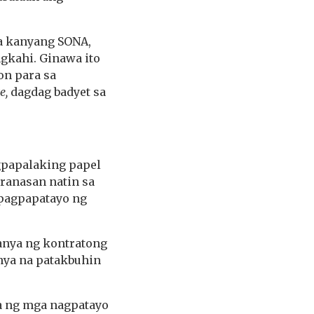
sa kanyang SONA,
gkahi. Ginawa ito
on para sa
ze,
dagdag badyet sa
gpapalaking papel
ranasan natin sa
 pagpapatayo ng
anya ng kontratong
anya na patakbuhin
a ng mga nagpatayo