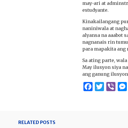
may-ari at adminst
estudyante.
Kinakailangang pu
naniniwala at nag
alyansa na aaabot 
nagnanais rin tumu
para mapakita ang 
Sa ating parte, wal
May ilusyon siya n
ang ganung ilusyon 
Facebo
Twitt
Vi
RELATED POSTS