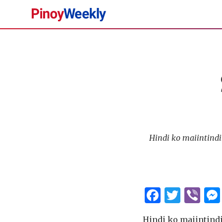
Pinoy
Weekly
Hindi ko maiintindi
Facebo
Twitt
Vi
Hindi ko maiintind