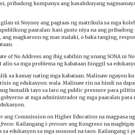
asi, pribadong kumpanya ang kasalukuyang nagmamayar
igilan ni Noynoy ang pagtaas ng matrikula sa mga kole
publikong paaralan: kasi gusto niya na ang pribadong 
, ang magkaroon ng mas malaki, o baka tanging, respon
ataan.
tate of No Address ang ibig sabihin ng unang SONA ni No
t alin sa mga problema ng kabataan hinggil sa edukasy
alik sa kamay nating mga kabataan. Malinaw ngayon ku
risis ng edukasyon: wala. Malinaw rin na hindi na dapa
ng bumalik tayo sa laro ng public pressure para pilit
g gobyerno at mga administrador ng mga paaralan para
edukasyon.
re
ang Commission on Higher Education na magpasa ng
 freeze.
Kailangang i-
pressure
ang Kongreso na magbigay 
a sa edukasyon sa mga susunod na taon. Kailangang i-
p