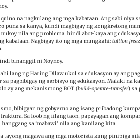
noy.
Aquino na nagkulang ang mga kabataan. Ang sabi niya 
o puna sa kanya, kundi magbigay ng kongkretong mun
inukoy nila ang problema: hindi abot-kaya ang edukasy
ng kabataan. Nagbigay ito ng mga mungkahi:
tuition free
.
hindi binanggit ni Noynoy.
hi lang ng Haring Dilaw ukol sa edukasyon ay ang pa
r sa pagbibigay ng serbisyo ng edukasyon. Malaki na ka
mplo ay ang mekanismong BOT (
build-operate-transfer
) sa
smo, bibigyan ng gobyerno ang isang pribadong kump
straktura. Sa loob ng iilang taon, papayagan ang komp
 hanggang sa ‘mabawi’ nila ang kanilang kita.
la tayong magawa ang mga motorista kung pinipiga sil