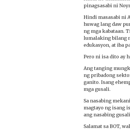
pinagsasabi ni Noy
Hindi masasabi ni 
huwag lang daw pur
ng mga kabataan. T
lumalaking bilang 
edukasyon, at iba pa
Pero ni isa dito ay 
Ang tanging mungka
ng pribadong sekto
ganito. Isang ehe
mga gusali.
Sa nasabing mekani
magtayo ng isang i
ang nasabing gusali
Salamat sa BOT, wa