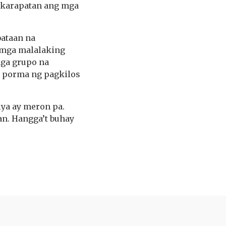
 karapatan ang mga
ataan na
 mga malalaking
mga grupo na
g porma ng pagkilos
iya ay meron pa.
an. Hangga’t buhay