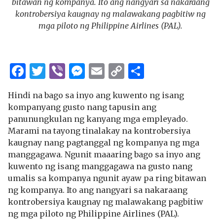
bitawan ng kompanya. Ito ang nangyari sa nakaraang
kontrobersiya kaugnay ng malawakang pagbitiw ng
mga piloto ng Philippine Airlines (PAL).
Facebook
Twitter
Viber
Messenger
Email
Copy
Share
Link
Hindi na bago sa inyo ang kuwento ng isang
kompanyang gusto nang tapusin ang
panunungkulan ng kanyang mga empleyado.
Marami na tayong tinalakay na kontrobersiya
kaugnay nang pagtanggal ng kompanya ng mga
manggagawa. Ngunit maaaring bago sa inyo ang
kuwento ng isang manggagawa na gusto nang
umalis sa kompanya ngunit ayaw pa ring bitawan
ng kompanya. Ito ang nangyari sa nakaraang
kontrobersiya kaugnay ng malawakang pagbitiw
ng mga piloto ng Philippine Airlines (PAL).