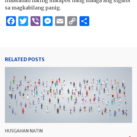
Inaasahan nating matapos nang maaga ang sigalot
sa magkabilang panig.
Facebook
Twitter
Viber
Messenger
Email
Copy
Share
Link
RELATED POSTS
HUSGAHAN NATIN