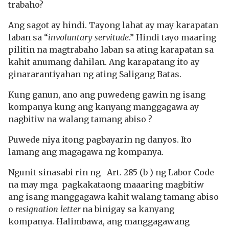
trabaho?
Ang sagot ay hindi. Tayong lahat ay may karapatan
laban sa “
involuntary servitude
.” Hindi tayo maaring
pilitin na magtrabaho laban sa ating karapatan sa
kahit anumang dahilan. Ang karapatang ito ay
ginararantiyahan ng ating Saligang Batas.
Kung ganun, ano ang puwedeng gawin ng isang
kompanya kung ang kanyang manggagawa ay
nagbitiw na walang tamang abiso ?
Puwede niya itong pagbayarin ng danyos. Ito
lamang ang magagawa ng kompanya.
Ngunit sinasabi rin ng Art. 285 (b ) ng Labor Code
na may mga pagkakataong maaaring magbitiw
ang isang manggagawa kahit walang tamang abiso
o
resignation letter
na binigay sa kanyang
kompanya. Halimbawa, ang manggagawang